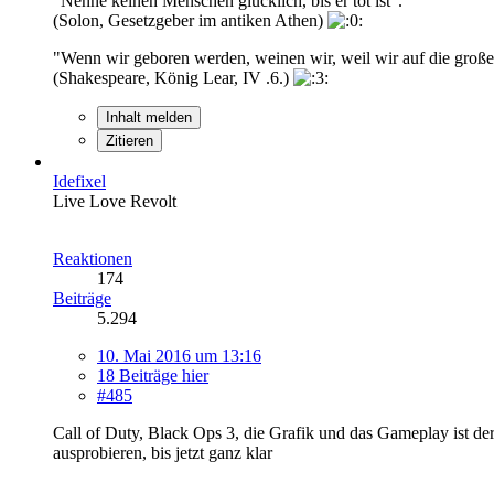
"Nenne keinen Menschen glücklich, bis er tot ist".
(Solon, Gesetzgeber im antiken Athen)
"Wenn wir geboren werden, weinen wir, weil wir auf die große
(Shakespeare, König Lear, IV .6.)
Inhalt melden
Zitieren
Idefixel
Live Love Revolt
Reaktionen
174
Beiträge
5.294
10. Mai 2016 um 13:16
18 Beiträge hier
#485
Call of Duty, Black Ops 3, die Grafik und das Gameplay ist d
ausprobieren, bis jetzt ganz klar