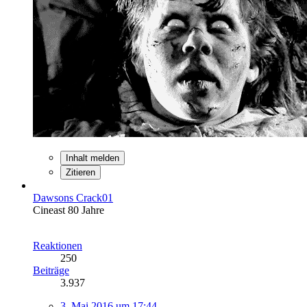
Inhalt melden
Zitieren
Dawsons Crack01
Cineast 80 Jahre
Reaktionen
250
Beiträge
3.937
3. Mai 2016 um 17:44