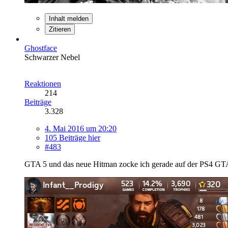
Inhalt melden
Zitieren
Ghostface
Schwarzer Nebel
Reaktionen
214
Beiträge
3.328
4. Mai 2016 um 20:20
105 Beiträge hier
#483
GTA 5 und das neue Hitman zocke ich gerade auf der PS4 GTA 