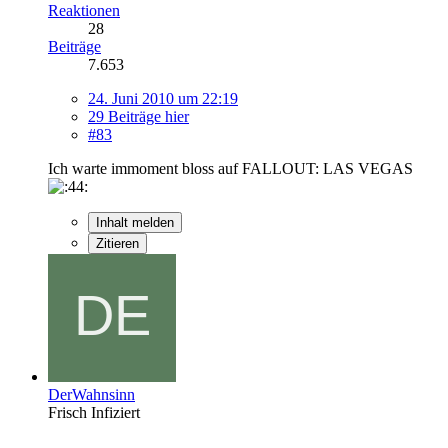
Reaktionen
28
Beiträge
7.653
24. Juni 2010 um 22:19
29 Beiträge hier
#83
Ich warte immoment bloss auf FALLOUT: LAS VEGAS
Inhalt melden
Zitieren
DerWahnsinn
Frisch Infiziert