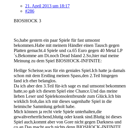
21. April 2013 um 18:17
#286
BIOSHOCK 3
So,habe gestern ein paar Spiele für fast umsonst
bekommen.Habe mit meinem Händler einen Tausch gegen
Platten gemacht.4 Spiele und ca.65 Euro gegen 40 Metal LP
´s.Bekomme am Di.noch Dead Island 2.So,hier mal meine
Meinung zu dem Spiel BIOSHOCK-INFINITE:
Heilige Scheisse,was für ein geniales Spiel.Ich hatte ja damals
schon mit dem Erstling meinen Spass,den 2.Teil hingegen
fand ich eher belanglos.
Da ich aber den 3.Teil für-ich sage es mal umsonst bekommen
hatte,so gab ich diesem Spiel eine Chance.Und das meine
lieben Leser und Spielekonsolenfreunde zum Glück.Ich bin
wirklich froh,das ich mir dieses sagenhafte Spiel in die
heimische Sammlung geholt habe.
Mich können ja recht viele Spiele unterhalten,die
gewaltverherrlichend,blutig oder krank sind.Blutig ist dieses
Spiel auch,kommt aber von Gore nicht gegen Darkness und
co.an.Das macht auch nichts,denn BIOSHOCK-INFINITE