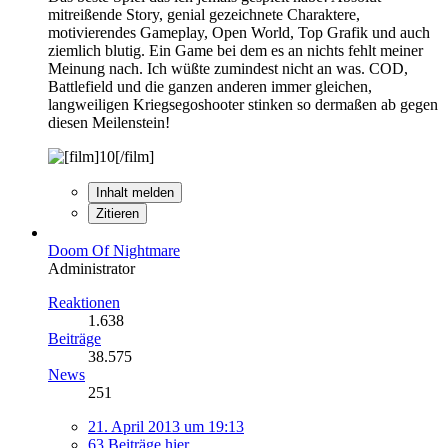
mitreißende Story, genial gezeichnete Charaktere,
motivierendes Gameplay, Open World, Top Grafik und auch
ziemlich blutig. Ein Game bei dem es an nichts fehlt meiner
Meinung nach. Ich wüßte zumindest nicht an was. COD,
Battlefield und die ganzen anderen immer gleichen,
langweiligen Kriegsegoshooter stinken so dermaßen ab gegen
diesen Meilenstein!
Inhalt melden
Zitieren
Doom Of Nightmare
Administrator
Reaktionen
1.638
Beiträge
38.575
News
251
21. April 2013 um 19:13
63 Beiträge hier