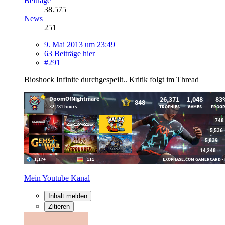
Beiträge
38.575
News
251
9. Mai 2013 um 23:49
63 Beiträge hier
#291
Bioshock Infinite durchgespeilt.. Kritik folgt im Thread
Mein Youtube Kanal
Inhalt melden
Zitieren