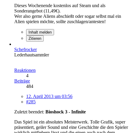
Dieses Wochenende kostenlos auf Steam und als
Sonderangebot (11,49€).
Wer also gerne Aliens abschießt oder sogar selbst mal ein
Alien spielen möchte, sollte zuschlagen/antesten!
Inhalt melden
Zitieren
Schefrocker
Lederhautsammler
Reaktionen
4
Beiträge
484
12. April 2013 um 03:56
#285
Zuletzt beendet:
Bioshock 3 - Infinite
Das Spiel ist ein absolutes Meisterwerk. Tolle Grafik, super
präsentiert, geiler Sound und eine Geschichte die den Spieler
wirklich mitfiebern lässt und die einen auch nach dem