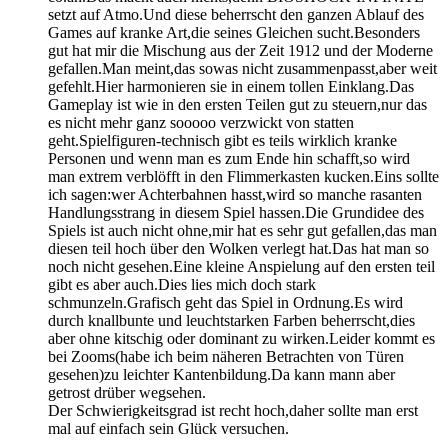
setzt auf Atmo.Und diese beherrscht den ganzen Ablauf des
Games auf kranke Art,die seines Gleichen sucht.Besonders
gut hat mir die Mischung aus der Zeit 1912 und der Moderne
gefallen.Man meint,das sowas nicht zusammenpasst,aber weit
gefehlt.Hier harmonieren sie in einem tollen Einklang.Das
Gameplay ist wie in den ersten Teilen gut zu steuern,nur das
es nicht mehr ganz sooooo verzwickt von statten
geht.Spielfiguren-technisch gibt es teils wirklich kranke
Personen und wenn man es zum Ende hin schafft,so wird
man extrem verblöfft in den Flimmerkasten kucken.Eins sollte
ich sagen:wer Achterbahnen hasst,wird so manche rasanten
Handlungsstrang in diesem Spiel hassen.Die Grundidee des
Spiels ist auch nicht ohne,mir hat es sehr gut gefallen,das man
diesen teil hoch über den Wolken verlegt hat.Das hat man so
noch nicht gesehen.Eine kleine Anspielung auf den ersten teil
gibt es aber auch.Dies lies mich doch stark
schmunzeln.Grafisch geht das Spiel in Ordnung.Es wird
durch knallbunte und leuchtstarken Farben beherrscht,dies
aber ohne kitschig oder dominant zu wirken.Leider kommt es
bei Zooms(habe ich beim näheren Betrachten von Türen
gesehen)zu leichter Kantenbildung.Da kann mann aber
getrost drüber wegsehen.
Der Schwierigkeitsgrad ist recht hoch,daher sollte man erst
mal auf einfach sein Glück versuchen.