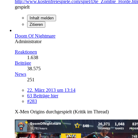
http://www.kostenfreiespiele.com/spiel/Die_Zombie_Horde.ht
gespielt
Inhalt melden
Zitieren
Doom Of Nightmare
Administrator
Reaktionen
1.638
Beiträge
38.575
News
251
22. März 2013 um 13:14
63 Beiträge hier
#283
X-Men Origins durchgespielt (Kritik im Thread)