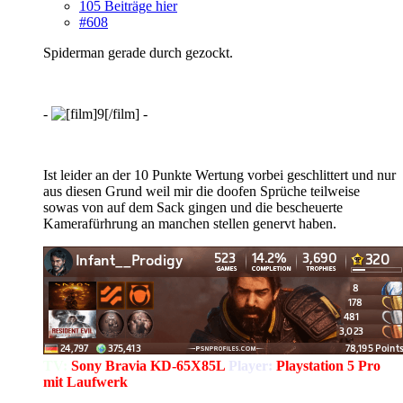
105 Beiträge hier
#608
Spiderman gerade durch gezockt.
-
-
Ist leider an der 10 Punkte Wertung vorbei geschlittert und nur
aus diesen Grund weil mir die doofen Sprüche teilweise
sowas von auf dem Sack gingen und die bescheuerte
Kamerafürhrung an manchen stellen genervt haben.
TV:
Sony Bravia KD-65X85L
Player:
Playstation 5 Pro
mit Laufwerk