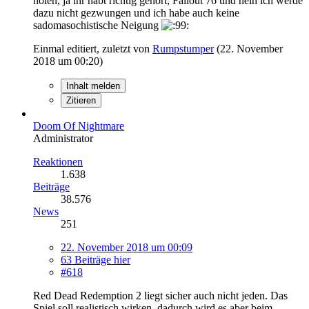
holen, ja ihr habt richtig gehört, Fallout 76 und nein ich werde
dazu nicht gezwungen und ich habe auch keine
sadomasochistische Neigung
Einmal editiert, zuletzt von
Rumpstumper
(
22. November
2018 um 00:20
)
Inhalt melden
Zitieren
Doom Of Nightmare
Administrator
Reaktionen
1.638
Beiträge
38.576
News
251
22. November 2018 um 00:09
63 Beiträge hier
#618
Red Dead Redemption 2 liegt sicher auch nicht jeden. Das
Spiel soll realistisch wirken, dadurch wird es aber beim