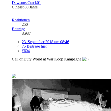
Dawsons Crack01
Cineast 80 Jahre
Reaktionen
250
Beiträge
3.937
23. September 2018 um 08:46
75 Beiträge hier
#604
Call of Duty World at War Koop Kampagne