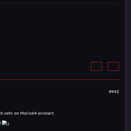
#442
ch sehr an Mario64 erinnert.
il