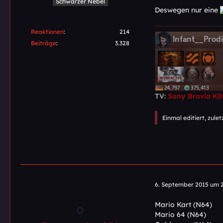
Schwarzer Nebel
Deswegen nur eine
Reaktionen
214
Beiträge
3.328
TV:
Sony Bravia K
Einmal editiert, zule
6. September 2015 um 
Mario Kart (N64)
Mario 64 (N64)