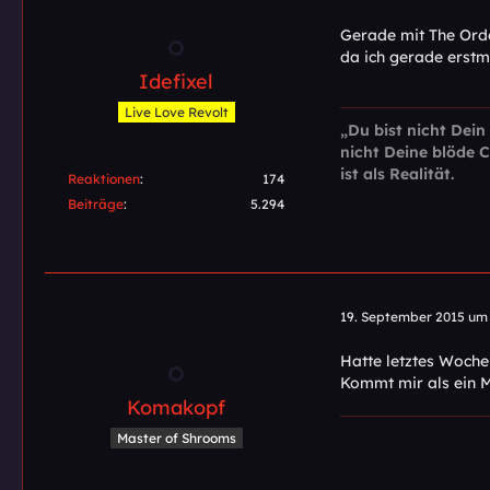
Gerade mit The Orde
da ich gerade erstm
Idefixel
Live Love Revolt
„Du bist nicht Dein
nicht Deine blöde 
ist als Realität.
Reaktionen
174
Beiträge
5.294
19. September 2015 um 
Hatte letztes Woche
Kommt mir als ein Mi
Komakopf
Master of Shrooms