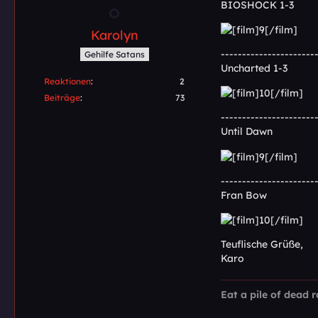
BIOSHOCK 1-3
Karolyn
----------------------
Gehilfe Satans
Uncharted 1-3
Reaktionen
2
Beiträge
73
----------------------
Until Dawn
----------------------
Fran Bow
Teuflische Grüße,
Karo
Eat a pile of dead r