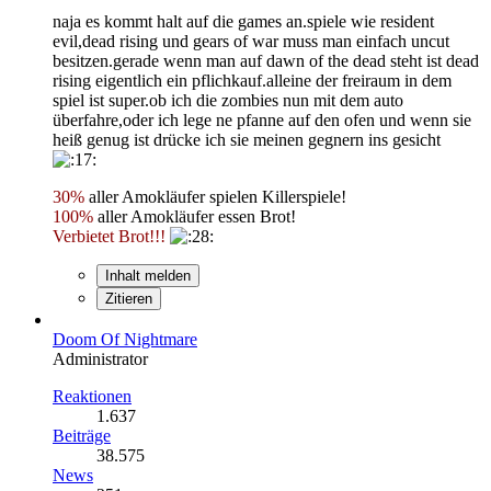
naja es kommt halt auf die games an.spiele wie resident
evil,dead rising und gears of war muss man einfach uncut
besitzen.gerade wenn man auf dawn of the dead steht ist dead
rising eigentlich ein pflichkauf.alleine der freiraum in dem
spiel ist super.ob ich die zombies nun mit dem auto
überfahre,oder ich lege ne pfanne auf den ofen und wenn sie
heiß genug ist drücke ich sie meinen gegnern ins gesicht
30%
aller Amokläufer spielen Killerspiele!
100%
aller Amokläufer essen Brot!
Verbietet Brot!!!
Inhalt melden
Zitieren
Doom Of Nightmare
Administrator
Reaktionen
1.637
Beiträge
38.575
News