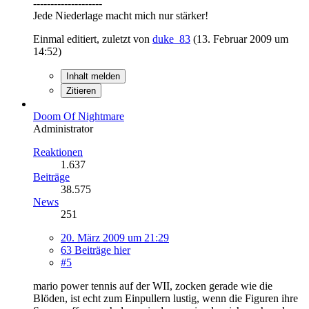
--------------------
Jede Niederlage macht mich nur stärker!
Einmal editiert, zuletzt von
duke_83
(
13. Februar 2009 um
14:52
)
Inhalt melden
Zitieren
Doom Of Nightmare
Administrator
Reaktionen
1.637
Beiträge
38.575
News
251
20. März 2009 um 21:29
63 Beiträge hier
#5
mario power tennis auf der WII, zocken gerade wie die
Blöden, ist echt zum Einpullern lustig, wenn die Figuren ihre