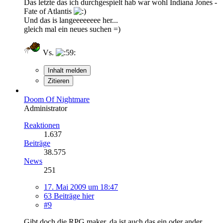
Das letzte das ich durchgespielt hab war wohl Indiana Jones -
Fate of Atlantis
Und das is langeeeeeeee her...
gleich mal ein neues suchen =)
Vs.
Inhalt melden
Zitieren
Doom Of Nightmare
Administrator
Reaktionen
1.637
Beiträge
38.575
News
251
17. Mai 2009 um 18:47
63 Beiträge hier
#9
Gibt doch die RPG maker, da ist auch das ein oder ander