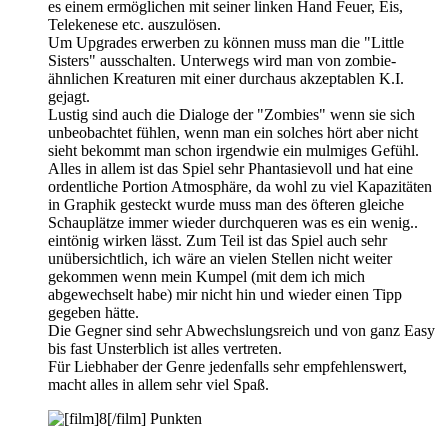
es einem ermöglichen mit seiner linken Hand Feuer, Eis,
Telekenese etc. auszulösen.
Um Upgrades erwerben zu können muss man die "Little
Sisters" ausschalten. Unterwegs wird man von zombie-
ähnlichen Kreaturen mit einer durchaus akzeptablen K.I.
gejagt.
Lustig sind auch die Dialoge der "Zombies" wenn sie sich
unbeobachtet fühlen, wenn man ein solches hört aber nicht
sieht bekommt man schon irgendwie ein mulmiges Gefühl.
Alles in allem ist das Spiel sehr Phantasievoll und hat eine
ordentliche Portion Atmosphäre, da wohl zu viel Kapazitäten
in Graphik gesteckt wurde muss man des öfteren gleiche
Schauplätze immer wieder durchqueren was es ein wenig..
eintönig wirken lässt. Zum Teil ist das Spiel auch sehr
unübersichtlich, ich wäre an vielen Stellen nicht weiter
gekommen wenn mein Kumpel (mit dem ich mich
abgewechselt habe) mir nicht hin und wieder einen Tipp
gegeben hätte.
Die Gegner sind sehr Abwechslungsreich und von ganz Easy
bis fast Unsterblich ist alles vertreten.
Für Liebhaber der Genre jedenfalls sehr empfehlenswert,
macht alles in allem sehr viel Spaß.
Punkten