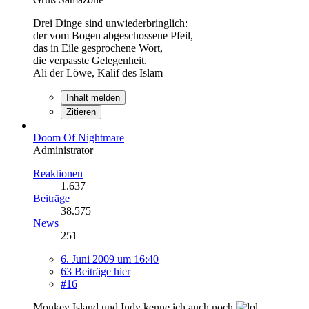
Drei Dinge sind unwiederbringlich:
der vom Bogen abgeschossene Pfeil,
das in Eile gesprochene Wort,
die verpasste Gelegenheit.
Ali der Löwe, Kalif des Islam
Inhalt melden
Zitieren
Doom Of Nightmare
Administrator
Reaktionen
1.637
Beiträge
38.575
News
251
6. Juni 2009 um 16:40
63 Beiträge hier
#16
Monkey Island und Indy kenne ich auch noch