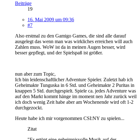
Beiträge
19
16. Mai 2009 um 09:36
#7
Also erstmal zu den Gamigo Games, die sind alle darauf
ausgelegt das wenn man was wirkliches erreichen will auch
Zahlen muss. WoW ist da in meinen Augen besser, wird
besser gepflegt, und der Spielspaß ist größer.
nun aber zum Topic,
Ich bin leidenschaftlicher Adventure Spieler. Zuletzt hab ich
Geheimakte Tunguska in 6 Std. und Geheimakte 2 Puritas in
knappen 5 Std. durchgespielt. Spiele ca. jedes Adventure was
auf den Markt kommt hänge im moment nen Jahr zurück weil
ich doch wenig Zeit habe aber am Wochenende wird oft 1-2
durchgezockt.
Heute habe ich mir vorgenommen CSI:NY zu spielen...
Zitat
"Es ertönt eine geheimnisvolle Musik auf der