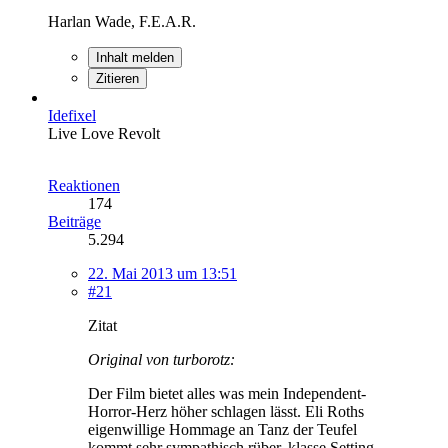
Harlan Wade, F.E.A.R.
Inhalt melden
Zitieren
Idefixel
Live Love Revolt
Reaktionen
174
Beiträge
5.294
22. Mai 2013 um 13:51
#21
Zitat
Original von turborotz:
Der Film bietet alles was mein Independent-
Horror-Herz höher schlagen lässt. Eli Roths
eigenwillige Hommage an Tanz der Teufel
kommt sehr sympathisch rüber, klasse Setting,