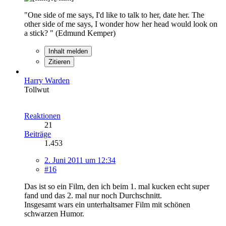
"One side of me says, I'd like to talk to her, date her. The
other side of me says, I wonder how her head would look on
a stick? " (Edmund Kemper)
Inhalt melden
Zitieren
Harry Warden
Tollwut
Reaktionen
21
Beiträge
1.453
2. Juni 2011 um 12:34
#16
Das ist so ein Film, den ich beim 1. mal kucken echt super
fand und das 2. mal nur noch Durchschnitt.
Insgesamt wars ein unterhaltsamer Film mit schönen
schwarzen Humor.