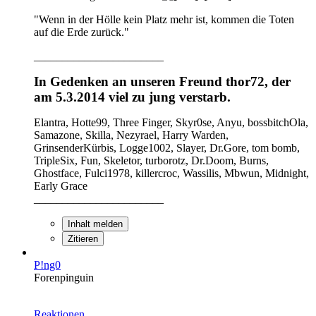
"Wenn in der Hölle kein Platz mehr ist, kommen die Toten
auf die Erde zurück."
_______________________
In Gedenken an unseren Freund thor72, der
am 5.3.2014 viel zu jung verstarb.
Elantra, Hotte99, Three Finger, Skyr0se, Anyu, bossbitchOla,
Samazone, Skilla, Nezyrael, Harry Warden,
GrinsenderKürbis, Logge1002, Slayer, Dr.Gore, tom bomb,
TripleSix, Fun, Skeletor, turborotz, Dr.Doom, Burns,
Ghostface, Fulci1978, killercroc, Wassilis, Mbwun, Midnight,
Early Grace
_______________________
Inhalt melden
Zitieren
P!ng0
Forenpinguin
Reaktionen