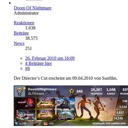
Doom Of Nightmare
Administrator
Reaktionen
1.638
Beiträge
38.575
News
251
26. Februar 2010 um 16:09
4 Beiträge hier
#8
Der Director’s Cut erscheint am 09.04.2010 von Sunfilm.