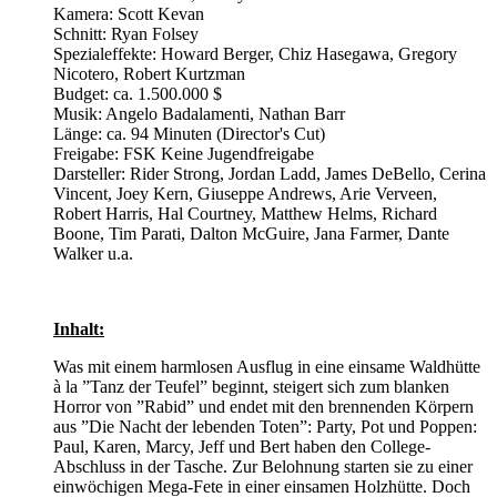
Kamera: Scott Kevan
Schnitt: Ryan Folsey
Spezialeffekte: Howard Berger, Chiz Hasegawa, Gregory
Nicotero, Robert Kurtzman
Budget: ca. 1.500.000 $
Musik: Angelo Badalamenti, Nathan Barr
Länge: ca. 94 Minuten (Director's Cut)
Freigabe: FSK Keine Jugendfreigabe
Darsteller: Rider Strong, Jordan Ladd, James DeBello, Cerina
Vincent, Joey Kern, Giuseppe Andrews, Arie Verveen,
Robert Harris, Hal Courtney, Matthew Helms, Richard
Boone, Tim Parati, Dalton McGuire, Jana Farmer, Dante
Walker u.a.
Inhalt:
Was mit einem harmlosen Ausflug in eine einsame Waldhütte
à la ”Tanz der Teufel” beginnt, steigert sich zum blanken
Horror von ”Rabid” und endet mit den brennenden Körpern
aus ”Die Nacht der lebenden Toten”: Party, Pot und Poppen:
Paul, Karen, Marcy, Jeff und Bert haben den College-
Abschluss in der Tasche. Zur Belohnung starten sie zu einer
einwöchigen Mega-Fete in einer einsamen Holzhütte. Doch