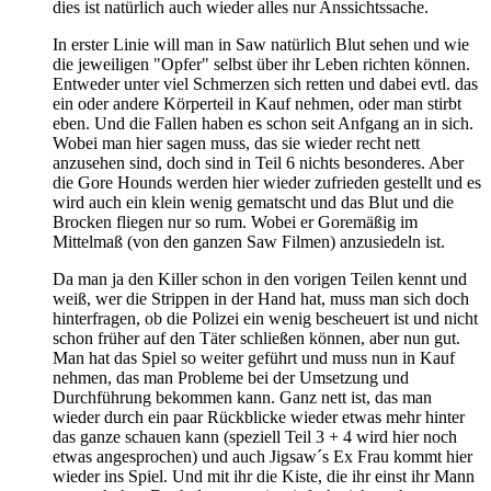
dies ist natürlich auch wieder alles nur Anssichtssache.
In erster Linie will man in Saw natürlich Blut sehen und wie
die jeweiligen "Opfer" selbst über ihr Leben richten können.
Entweder unter viel Schmerzen sich retten und dabei evtl. das
ein oder andere Körperteil in Kauf nehmen, oder man stirbt
eben. Und die Fallen haben es schon seit Anfgang an in sich.
Wobei man hier sagen muss, das sie wieder recht nett
anzusehen sind, doch sind in Teil 6 nichts besonderes. Aber
die Gore Hounds werden hier wieder zufrieden gestellt und es
wird auch ein klein wenig gematscht und das Blut und die
Brocken fliegen nur so rum. Wobei er Goremäßig im
Mittelmaß (von den ganzen Saw Filmen) anzusiedeln ist.
Da man ja den Killer schon in den vorigen Teilen kennt und
weiß, wer die Strippen in der Hand hat, muss man sich doch
hinterfragen, ob die Polizei ein wenig bescheuert ist und nicht
schon früher auf den Täter schließen können, aber nun gut.
Man hat das Spiel so weiter geführt und muss nun in Kauf
nehmen, das man Probleme bei der Umsetzung und
Durchführung bekommen kann. Ganz nett ist, das man
wieder durch ein paar Rückblicke wieder etwas mehr hinter
das ganze schauen kann (speziell Teil 3 + 4 wird hier noch
etwas angesprochen) und auch Jigsaw´s Ex Frau kommt hier
wieder ins Spiel. Und mit ihr die Kiste, die ihr einst ihr Mann