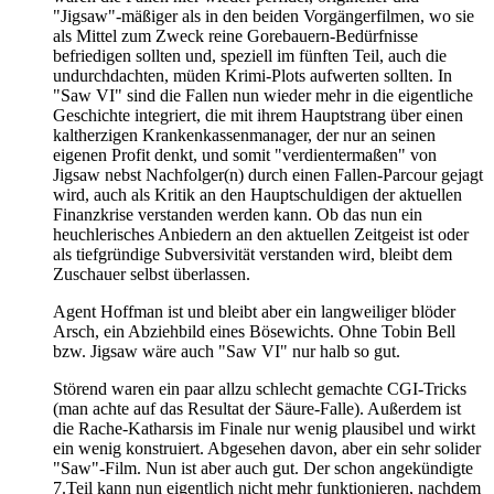
"Jigsaw"-mäßiger als in den beiden Vorgängerfilmen, wo sie
als Mittel zum Zweck reine Gorebauern-Bedürfnisse
befriedigen sollten und, speziell im fünften Teil, auch die
undurchdachten, müden Krimi-Plots aufwerten sollten. In
"Saw VI" sind die Fallen nun wieder mehr in die eigentliche
Geschichte integriert, die mit ihrem Hauptstrang über einen
kaltherzigen Krankenkassenmanager, der nur an seinen
eigenen Profit denkt, und somit "verdientermaßen" von
Jigsaw nebst Nachfolger(n) durch einen Fallen-Parcour gejagt
wird, auch als Kritik an den Hauptschuldigen der aktuellen
Finanzkrise verstanden werden kann. Ob das nun ein
heuchlerisches Anbiedern an den aktuellen Zeitgeist ist oder
als tiefgründige Subversivität verstanden wird, bleibt dem
Zuschauer selbst überlassen.
Agent Hoffman ist und bleibt aber ein langweiliger blöder
Arsch, ein Abziehbild eines Bösewichts. Ohne Tobin Bell
bzw. Jigsaw wäre auch "Saw VI" nur halb so gut.
Störend waren ein paar allzu schlecht gemachte CGI-Tricks
(man achte auf das Resultat der Säure-Falle). Außerdem ist
die Rache-Katharsis im Finale nur wenig plausibel und wirkt
ein wenig konstruiert. Abgesehen davon, aber ein sehr solider
"Saw"-Film. Nun ist aber auch gut. Der schon angekündigte
7.Teil kann nun eigentlich nicht mehr funktionieren, nachdem