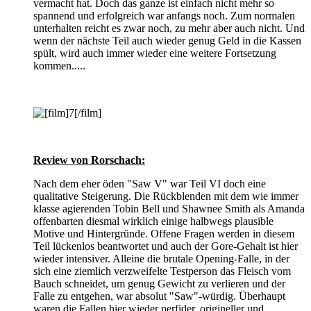
vermacht hat. Doch das ganze ist einfach nicht mehr so
spannend und erfolgreich war anfangs noch. Zum normalen
unterhalten reicht es zwar noch, zu mehr aber auch nicht. Und
wenn der nächste Teil auch wieder genug Geld in die Kassen
spült, wird auch immer wieder eine weitere Fortsetzung
kommen.....
Review von Rorschach:
Nach dem eher öden "Saw V" war Teil VI doch eine
qualitative Steigerung. Die Rückblenden mit dem wie immer
klasse agierenden Tobin Bell und Shawnee Smith als Amanda
offenbarten diesmal wirklich einige halbwegs plausible
Motive und Hintergründe. Offene Fragen werden in diesem
Teil lückenlos beantwortet und auch der Gore-Gehalt ist hier
wieder intensiver. Alleine die brutale Opening-Falle, in der
sich eine ziemlich verzweifelte Testperson das Fleisch vom
Bauch schneidet, um genug Gewicht zu verlieren und der
Falle zu entgehen, war absolut "Saw"-würdig. Überhaupt
waren die Fallen hier wieder perfider, origineller und