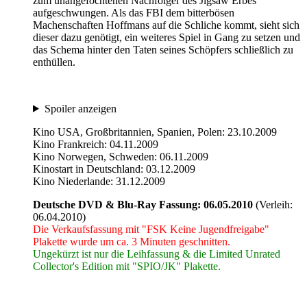
zum unangefochtenen Nachfolger des Jigsaw Erbes
aufgeschwungen. Als das FBI dem bitterbösen
Machenschaften Hoffmans auf die Schliche kommt, sieht sich
dieser dazu genötigt, ein weiteres Spiel in Gang zu setzen und
das Schema hinter den Taten seines Schöpfers schließlich zu
enthüllen.
Spoiler anzeigen
Kino USA, Großbritannien, Spanien, Polen: 23.10.2009
Kino Frankreich: 04.11.2009
Kino Norwegen, Schweden: 06.11.2009
Kinostart in Deutschland: 03.12.2009
Kino Niederlande: 31.12.2009
Deutsche DVD & Blu-Ray Fassung: 06.05.2010
(Verleih:
06.04.2010)
Die Verkaufsfassung mit "FSK Keine Jugendfreigabe"
Plakette wurde um ca. 3 Minuten geschnitten.
Ungekürzt ist nur die Leihfassung & die Limited Unrated
Collector's Edition mit "SPIO/JK" Plakette.