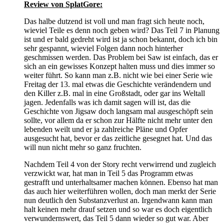
Review von SplatGore:
Das halbe dutzend ist voll und man fragt sich heute noch,
wieviel Teile es denn noch geben wird? Das Teil 7 in Planung
ist und er bald gedreht wird ist ja schon bekannt, doch ich bin
sehr gespannt, wieviel Folgen dann noch hinterher
geschmissen werden. Das Problem bei Saw ist einfach, das er
sich an ein gewisses Konzept halten muss und dies immer so
weiter führt. So kann man z.B. nicht wie bei einer Serie wie
Freitag der 13. mal etwas die Geschichte verändendern und
den Killer z.B. mal in eine Großstadt, oder gar ins Weltall
jagen. Jedenfalls was ich damit sagen will ist, das die
Geschichte von Jigsaw doch langsam mal ausgeschöpft sein
sollte, vor allem da er schon zur Hälfte nicht mehr unter den
lebenden weilt und er ja zahlreiche Pläne und Opfer
ausgesucht hat, bevor er das zeitliche gesegnet hat. Und das
will nun nicht mehr so ganz fruchten.
Nachdem Teil 4 von der Story recht verwirrend und zugleich
verzwickt war, hat man in Teil 5 das Programm etwas
gestrafft und unterhaltsamer machen können. Ebenso hat man
das auch hier weiterführen wollen, doch man merkt der Serie
nun deutlich den Substanzverlust an. Irgendwann kann man
halt keinen mehr drauf setzen und so war es doch eigentlich
verwundernswert, das Teil 5 dann wieder so gut war. Aber