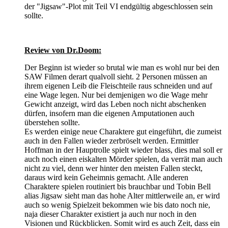
der "Jigsaw"-Plot mit Teil VI endgültig abgeschlossen sein
sollte.
Review von Dr.Doom:
Der Beginn ist wieder so brutal wie man es wohl nur bei den
SAW Filmen derart qualvoll sieht. 2 Personen müssen an
ihrem eigenen Leib die Fleischteile raus schneiden und auf
eine Wage legen. Nur bei demjenigen wo die Wage mehr
Gewicht anzeigt, wird das Leben noch nicht abschenken
dürfen, insofern man die eigenen Amputationen auch
überstehen sollte.
Es werden einige neue Charaktere gut eingeführt, die zumeist
auch in den Fallen wieder zerbröselt werden. Ermittler
Hoffman in der Hauptrolle spielt wieder blass, dies mal soll er
auch noch einen eiskalten Mörder spielen, da verrät man auch
nicht zu viel, denn wer hinter den meisten Fallen steckt,
daraus wird kein Geheimnis gemacht. Alle anderen
Charaktere spielen routiniert bis brauchbar und Tobin Bell
alias Jigsaw sieht man das hohe Alter mittlerweile an, er wird
auch so wenig Spielzeit bekommen wie bis dato noch nie,
naja dieser Charakter existiert ja auch nur noch in den
Visionen und Rückblicken. Somit wird es auch Zeit, dass ein