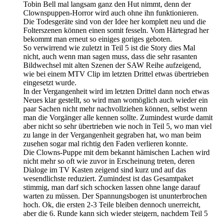
Tobin Bell mal langsam ganz den Hut nimmt, denn der
Clownspuppen-Horror wird auch ohne ihn funktionieren.
Die Todesgeräte sind von der Idee her komplett neu und die
Folterszenen können einen somit fesseln. Vom Härtegrad her
bekommt man erneut so einiges goriges geboten.
So verwirrend wie zuletzt in Teil 5 ist die Story dies Mal
nicht, auch wenn man sagen muss, dass die sehr rasanten
Bildwechsel mit alten Szenen der SAW Reihe aufzeigend,
wie bei einem MTV Clip im letzten Drittel etwas übertrieben
eingesetzt wurde.
In der Vergangenheit wird im letzten Drittel dann noch etwas
Neues klar gestellt, so wird man womöglich auch wieder ein
paar Sachen nicht mehr nachvollziehen können, selbst wenn
man die Vorgänger alle kennen sollte. Zumindest wurde damit
aber nicht so sehr übertrieben wie noch in Teil 5, wo man viel
zu lange in der Vergangenheit gegraben hat, wo man beim
zusehen sogar mal richtig den Faden verlieren konnte.
Die Clowns-Puppe mit dem bekannt hämischen Lachen wird
nicht mehr so oft wie zuvor in Erscheinung treten, deren
Dialoge im TV Kasten zeigend sind kurz und auf das
wesendlichste reduziert. Zumindest ist das Gesamtpaket
stimmig, man darf sich schocken lassen ohne lange darauf
warten zu müssen. Der Spannungsbogen ist ununterbrochen
hoch. Ok, die ersten 2-3 Teile bleiben dennoch unerreicht,
aber die 6. Runde kann sich wieder steigern, nachdem Teil 5