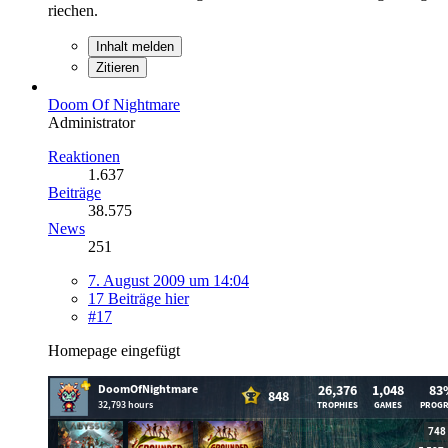
riechen.
Inhalt melden
Zitieren
Doom Of Nightmare
Administrator
Reaktionen
1.637
Beiträge
38.575
News
251
7. August 2009 um 14:04
17 Beiträge hier
#17
Homepage eingefügt