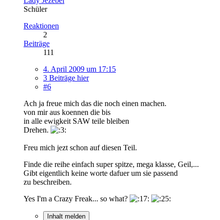
Lady Jezebel
Schüler
Reaktionen
2
Beiträge
111
4. April 2009 um 17:15
3 Beiträge hier
#6
Ach ja freue mich das die noch einen machen.
von mir aus koennen die bis
in alle ewigkeit SAW teile bleiben
Drehen.
Freu mich jezt schon auf diesen Teil.
Finde die reihe einfach super spitze, mega klasse, Geil,...
Gibt eigentlich keine worte dafuer um sie passend
zu beschreiben.
Yes I'm a Crazy Freak... so what?
Inhalt melden