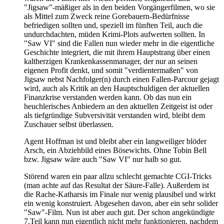
"Jigsaw"-mäßiger als in den beiden Vorgängerfilmen, wo sie
als Mittel zum Zweck reine Gorebauern-Bedürfnisse
befriedigen sollten und, speziell im fünften Teil, auch die
undurchdachten, müden Krimi-Plots aufwerten sollten. In
"Saw VI" sind die Fallen nun wieder mehr in die eigentliche
Geschichte integriert, die mit ihrem Hauptstrang über einen
kaltherzigen Krankenkassenmanager, der nur an seinen
eigenen Profit denkt, und somit "verdientermaßen" von
Jigsaw nebst Nachfolger(n) durch einen Fallen-Parcour gejagt
wird, auch als Kritik an den Hauptschuldigen der aktuellen
Finanzkrise verstanden werden kann. Ob das nun ein
heuchlerisches Anbiedern an den aktuellen Zeitgeist ist oder
als tiefgründige Subversivität verstanden wird, bleibt dem
Zuschauer selbst überlassen.
Agent Hoffman ist und bleibt aber ein langweiliger blöder
Arsch, ein Abziehbild eines Bösewichts. Ohne Tobin Bell
bzw. Jigsaw wäre auch "Saw VI" nur halb so gut.
Störend waren ein paar allzu schlecht gemachte CGI-Tricks
(man achte auf das Resultat der Säure-Falle). Außerdem ist
die Rache-Katharsis im Finale nur wenig plausibel und wirkt
ein wenig konstruiert. Abgesehen davon, aber ein sehr solider
"Saw"-Film. Nun ist aber auch gut. Der schon angekündigte
7.Teil kann nun eigentlich nicht mehr funktionieren, nachdem