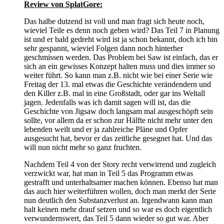
Review von SplatGore:
Das halbe dutzend ist voll und man fragt sich heute noch,
wieviel Teile es denn noch geben wird? Das Teil 7 in Planung
ist und er bald gedreht wird ist ja schon bekannt, doch ich bin
sehr gespannt, wieviel Folgen dann noch hinterher
geschmissen werden. Das Problem bei Saw ist einfach, das er
sich an ein gewisses Konzept halten muss und dies immer so
weiter führt. So kann man z.B. nicht wie bei einer Serie wie
Freitag der 13. mal etwas die Geschichte verändendern und
den Killer z.B. mal in eine Großstadt, oder gar ins Weltall
jagen. Jedenfalls was ich damit sagen will ist, das die
Geschichte von Jigsaw doch langsam mal ausgeschöpft sein
sollte, vor allem da er schon zur Hälfte nicht mehr unter den
lebenden weilt und er ja zahlreiche Pläne und Opfer
ausgesucht hat, bevor er das zeitliche gesegnet hat. Und das
will nun nicht mehr so ganz fruchten.
Nachdem Teil 4 von der Story recht verwirrend und zugleich
verzwickt war, hat man in Teil 5 das Programm etwas
gestrafft und unterhaltsamer machen können. Ebenso hat man
das auch hier weiterführen wollen, doch man merkt der Serie
nun deutlich den Substanzverlust an. Irgendwann kann man
halt keinen mehr drauf setzen und so war es doch eigentlich
verwundernswert, das Teil 5 dann wieder so gut war. Aber