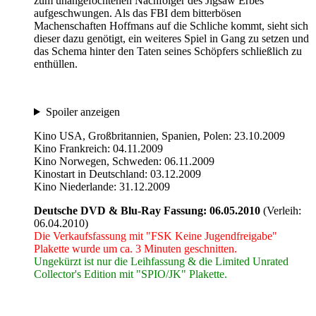
zum unangefochtenen Nachfolger des Jigsaw Erbes
aufgeschwungen. Als das FBI dem bitterbösen
Machenschaften Hoffmans auf die Schliche kommt, sieht sich
dieser dazu genötigt, ein weiteres Spiel in Gang zu setzen und
das Schema hinter den Taten seines Schöpfers schließlich zu
enthüllen.
Spoiler anzeigen
Kino USA, Großbritannien, Spanien, Polen: 23.10.2009
Kino Frankreich: 04.11.2009
Kino Norwegen, Schweden: 06.11.2009
Kinostart in Deutschland: 03.12.2009
Kino Niederlande: 31.12.2009
Deutsche DVD & Blu-Ray Fassung: 06.05.2010
(Verleih:
06.04.2010)
Die Verkaufsfassung mit "FSK Keine Jugendfreigabe"
Plakette wurde um ca. 3 Minuten geschnitten.
Ungekürzt ist nur die Leihfassung & die Limited Unrated
Collector's Edition mit "SPIO/JK" Plakette.