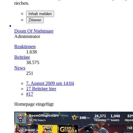
riechen.
Inhalt melden
Zitieren
Doom Of Nightmare
Administrator
Reaktionen
1.638
Beiträge
38.575
News
251
7. August 2009 um 14:04
17 Beiträge hier
#17
Homepage eingefügt