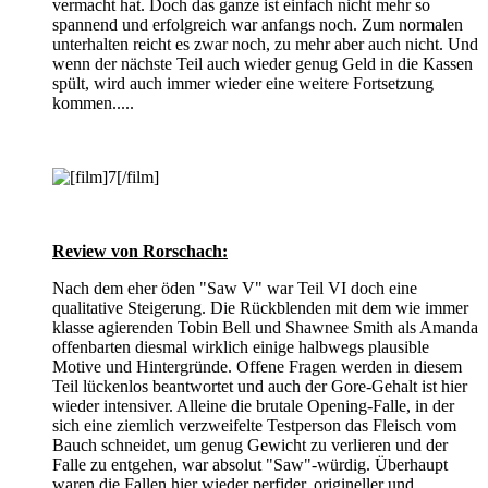
vermacht hat. Doch das ganze ist einfach nicht mehr so
spannend und erfolgreich war anfangs noch. Zum normalen
unterhalten reicht es zwar noch, zu mehr aber auch nicht. Und
wenn der nächste Teil auch wieder genug Geld in die Kassen
spült, wird auch immer wieder eine weitere Fortsetzung
kommen.....
Review von Rorschach:
Nach dem eher öden "Saw V" war Teil VI doch eine
qualitative Steigerung. Die Rückblenden mit dem wie immer
klasse agierenden Tobin Bell und Shawnee Smith als Amanda
offenbarten diesmal wirklich einige halbwegs plausible
Motive und Hintergründe. Offene Fragen werden in diesem
Teil lückenlos beantwortet und auch der Gore-Gehalt ist hier
wieder intensiver. Alleine die brutale Opening-Falle, in der
sich eine ziemlich verzweifelte Testperson das Fleisch vom
Bauch schneidet, um genug Gewicht zu verlieren und der
Falle zu entgehen, war absolut "Saw"-würdig. Überhaupt
waren die Fallen hier wieder perfider, origineller und