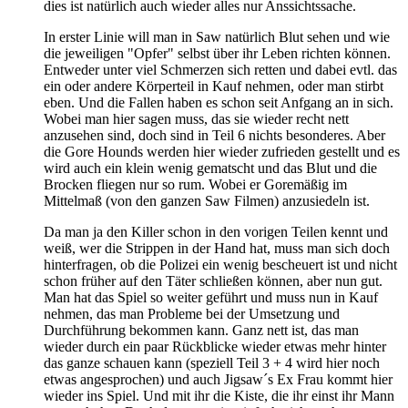
dies ist natürlich auch wieder alles nur Anssichtssache.
In erster Linie will man in Saw natürlich Blut sehen und wie
die jeweiligen "Opfer" selbst über ihr Leben richten können.
Entweder unter viel Schmerzen sich retten und dabei evtl. das
ein oder andere Körperteil in Kauf nehmen, oder man stirbt
eben. Und die Fallen haben es schon seit Anfgang an in sich.
Wobei man hier sagen muss, das sie wieder recht nett
anzusehen sind, doch sind in Teil 6 nichts besonderes. Aber
die Gore Hounds werden hier wieder zufrieden gestellt und es
wird auch ein klein wenig gematscht und das Blut und die
Brocken fliegen nur so rum. Wobei er Goremäßig im
Mittelmaß (von den ganzen Saw Filmen) anzusiedeln ist.
Da man ja den Killer schon in den vorigen Teilen kennt und
weiß, wer die Strippen in der Hand hat, muss man sich doch
hinterfragen, ob die Polizei ein wenig bescheuert ist und nicht
schon früher auf den Täter schließen können, aber nun gut.
Man hat das Spiel so weiter geführt und muss nun in Kauf
nehmen, das man Probleme bei der Umsetzung und
Durchführung bekommen kann. Ganz nett ist, das man
wieder durch ein paar Rückblicke wieder etwas mehr hinter
das ganze schauen kann (speziell Teil 3 + 4 wird hier noch
etwas angesprochen) und auch Jigsaw´s Ex Frau kommt hier
wieder ins Spiel. Und mit ihr die Kiste, die ihr einst ihr Mann