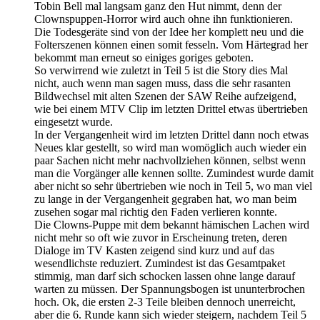
Tobin Bell mal langsam ganz den Hut nimmt, denn der
Clownspuppen-Horror wird auch ohne ihn funktionieren.
Die Todesgeräte sind von der Idee her komplett neu und die
Folterszenen können einen somit fesseln. Vom Härtegrad her
bekommt man erneut so einiges goriges geboten.
So verwirrend wie zuletzt in Teil 5 ist die Story dies Mal
nicht, auch wenn man sagen muss, dass die sehr rasanten
Bildwechsel mit alten Szenen der SAW Reihe aufzeigend,
wie bei einem MTV Clip im letzten Drittel etwas übertrieben
eingesetzt wurde.
In der Vergangenheit wird im letzten Drittel dann noch etwas
Neues klar gestellt, so wird man womöglich auch wieder ein
paar Sachen nicht mehr nachvollziehen können, selbst wenn
man die Vorgänger alle kennen sollte. Zumindest wurde damit
aber nicht so sehr übertrieben wie noch in Teil 5, wo man viel
zu lange in der Vergangenheit gegraben hat, wo man beim
zusehen sogar mal richtig den Faden verlieren konnte.
Die Clowns-Puppe mit dem bekannt hämischen Lachen wird
nicht mehr so oft wie zuvor in Erscheinung treten, deren
Dialoge im TV Kasten zeigend sind kurz und auf das
wesendlichste reduziert. Zumindest ist das Gesamtpaket
stimmig, man darf sich schocken lassen ohne lange darauf
warten zu müssen. Der Spannungsbogen ist ununterbrochen
hoch. Ok, die ersten 2-3 Teile bleiben dennoch unerreicht,
aber die 6. Runde kann sich wieder steigern, nachdem Teil 5