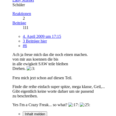
Lady Jezebel
Schüler
Reaktionen
2
Beiträge
111
4. April 2009 um 17:15
3 Beiträge hier
#6
Ach ja freue mich das die noch einen machen.
von mir aus koennen die bis
in alle ewigkeit SAW teile bleiben
Drehen.
Freu mich jezt schon auf diesen Teil.
Finde die reihe einfach super spitze, mega klasse, Geil,...
Gibt eigentlich keine worte dafuer um sie passend
zu beschreiben.
Yes I'm a Crazy Freak... so what?
Inhalt melden