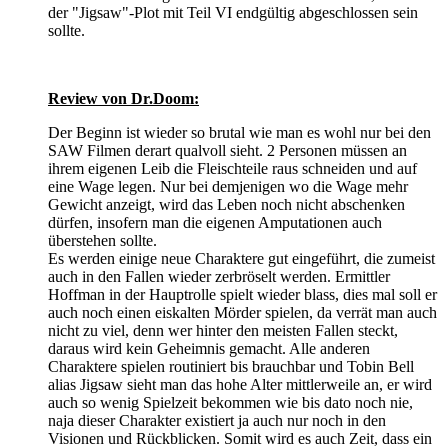
der "Jigsaw"-Plot mit Teil VI endgültig abgeschlossen sein
sollte.
Review von Dr.Doom:
Der Beginn ist wieder so brutal wie man es wohl nur bei den
SAW Filmen derart qualvoll sieht. 2 Personen müssen an
ihrem eigenen Leib die Fleischteile raus schneiden und auf
eine Wage legen. Nur bei demjenigen wo die Wage mehr
Gewicht anzeigt, wird das Leben noch nicht abschenken
dürfen, insofern man die eigenen Amputationen auch
überstehen sollte.
Es werden einige neue Charaktere gut eingeführt, die zumeist
auch in den Fallen wieder zerbröselt werden. Ermittler
Hoffman in der Hauptrolle spielt wieder blass, dies mal soll er
auch noch einen eiskalten Mörder spielen, da verrät man auch
nicht zu viel, denn wer hinter den meisten Fallen steckt,
daraus wird kein Geheimnis gemacht. Alle anderen
Charaktere spielen routiniert bis brauchbar und Tobin Bell
alias Jigsaw sieht man das hohe Alter mittlerweile an, er wird
auch so wenig Spielzeit bekommen wie bis dato noch nie,
naja dieser Charakter existiert ja auch nur noch in den
Visionen und Rückblicken. Somit wird es auch Zeit, dass ein