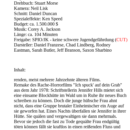
Drehbuch: Stuart Morse
Kamera: Neil Lisk
Schnitt: Daniel Duncan
Spezialeffekte: Ken Speed
Budget: ca. 1.500.000 $
Musik: Corey A. Jackson
Länge: ca. 104 Minuten
Freigabe: SPIO/JK - keine schwere Jugendgefährdung (
CUT)
Darsteller: Daniel Franzese, Chad Lindberg, Rodney
Eastman, Sarah Butler, Jeff Branson, Saxon Sharbino
Inhalt:
renden, meist mehrere Jahrzehnte älteren Films.
Remake des Rache-Horrorfilms "Ich spuck' auf dein Grab"
aus dem Jahr 1978: Schriftstellerin Jennifer Hills mietet sich
eine einsame Blockhütte im Wald um in Ruhe ihr neues Buch
schreiben zu können. Doch die junge hübsche Frau ahnt
nicht, dass eine Gruppe brutaler Einheimischer ein Auge auf
sie geworfen hat. Eines Nachts überfallen sie Jennifer in ihrer
Hütte. Sie quälen und vergewaltigen sie dann mehrmals.
Bevor sie jedoch die fast zu Tode gequälte Frau endgültig
töten können fällt sie kraftlos in einen reißenden Fluss und