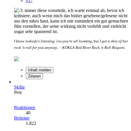
#17
immer diese vorurteile, ich warte erstmal ab, bevor ich
kritisiere, auch wenn mich das bisher gesehene/gelesene nicht
aus den nikes haut, kann ich mir zumindest ein gut gemachten
film vorstellen, der seine wirkung nicht verfehlt und vieleicht
sogar sehr spannend ist.
I know nobody's listening 'cos you're all looming, but I got a shot of hot
rock 'n roll for you anyway... - KOKLA Red River Rock 'n Roll Request.
Inhalt melden
Zitieren
Skilla
Pest
Reaktionen
40
Beiträge
1.822