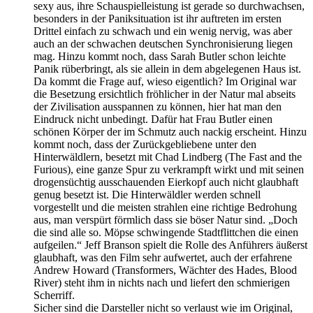
sexy aus, ihre Schauspielleistung ist gerade so durchwachsen,
besonders in der Paniksituation ist ihr auftreten im ersten
Drittel einfach zu schwach und ein wenig nervig, was aber
auch an der schwachen deutschen Synchronisierung liegen
mag. Hinzu kommt noch, dass Sarah Butler schon leichte
Panik rüberbringt, als sie allein in dem abgelegenen Haus ist.
Da kommt die Frage auf, wieso eigentlich? Im Original war
die Besetzung ersichtlich fröhlicher in der Natur mal abseits
der Zivilisation ausspannen zu können, hier hat man den
Eindruck nicht unbedingt. Dafür hat Frau Butler einen
schönen Körper der im Schmutz auch nackig erscheint. Hinzu
kommt noch, dass der Zurückgebliebene unter den
Hinterwäldlern, besetzt mit Chad Lindberg (The Fast and the
Furious), eine ganze Spur zu verkrampft wirkt und mit seinen
drogensüchtig ausschauenden Eierkopf auch nicht glaubhaft
genug besetzt ist. Die Hinterwäldler werden schnell
vorgestellt und die meisten strahlen eine richtige Bedrohung
aus, man verspürt förmlich dass sie böser Natur sind. „Doch
die sind alle so. Möpse schwingende Stadtflittchen die einen
aufgeilen.“ Jeff Branson spielt die Rolle des Anführers äußerst
glaubhaft, was den Film sehr aufwertet, auch der erfahrene
Andrew Howard (Transformers, Wächter des Hades, Blood
River) steht ihm in nichts nach und liefert den schmierigen
Scherriff.
Sicher sind die Darsteller nicht so verlaust wie im Original,