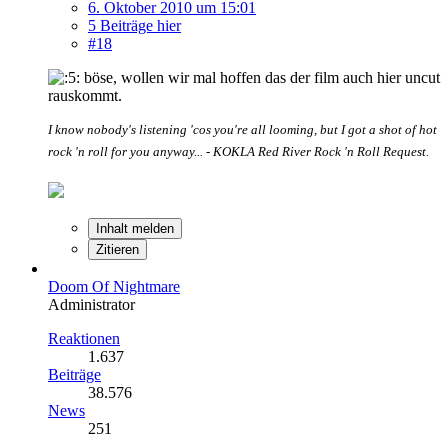
6. Oktober 2010 um 15:01
5 Beiträge hier
#18
böse, wollen wir mal hoffen das der film auch hier uncut
rauskommt.
I know nobody's listening 'cos you're all looming, but I got a shot of hot
rock 'n roll for you anyway... - KOKLA Red River Rock 'n Roll Request.
Inhalt melden
Zitieren
Doom Of Nightmare
Administrator
Reaktionen
1.637
Beiträge
38.576
News
251