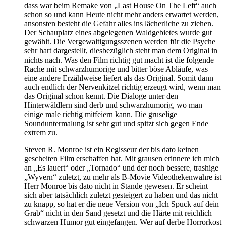
dass war beim Remake von „Last House On The Left“ auch
schon so und kann Heute nicht mehr anders erwartet werden,
ansonsten besteht die Gefahr alles ins lächerliche zu ziehen.
Der Schauplatz eines abgelegenen Waldgebietes wurde gut
gewählt. Die Vergewaltigungsszenen werden für die Psyche
sehr hart dargestellt, diesbezüglich steht man dem Original in
nichts nach. Was den Film richtig gut macht ist die folgende
Rache mit schwarzhumorige und bitter böse Abläufe, was
eine andere Erzählweise liefert als das Original. Somit dann
auch endlich der Nervenkitzel richtig erzeugt wird, wenn man
das Original schon kennt. Die Dialoge unter den
Hinterwäldlern sind derb und schwarzhumorig, wo man
einige male richtig mitfeiern kann. Die gruselige
Sounduntermalung ist sehr gut und spitzt sich gegen Ende
extrem zu.
Steven R. Monroe ist ein Regisseur der bis dato keinen
gescheiten Film erschaffen hat. Mit grausen erinnere ich mich
an „Es lauert“ oder „Tornado“ und der noch bessere, trashige
„Wyvern“ zuletzt, zu mehr als B-Movie Videothekenwahre ist
Herr Monroe bis dato nicht in Stande gewesen. Er scheint
sich aber tatsächlich zuletzt gesteigert zu haben und das nicht
zu knapp, so hat er die neue Version von „Ich Spuck auf dein
Grab“ nicht in den Sand gesetzt und die Härte mit reichlich
schwarzen Humor gut eingefangen. Wer auf derbe Horrorkost