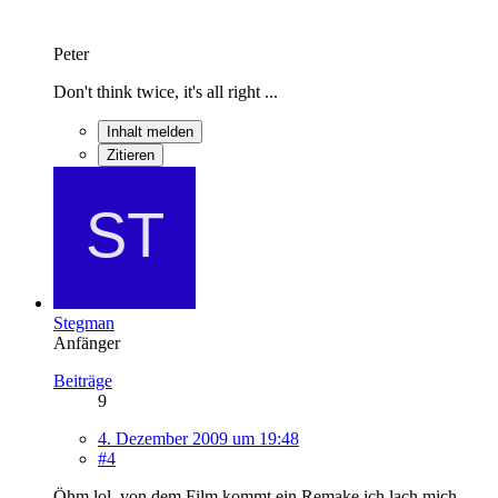
Peter
Don't think twice, it's all right ...
Inhalt melden
Zitieren
Stegman
Anfänger
Beiträge
9
4. Dezember 2009 um 19:48
#4
Öhm lol, von dem Film kommt ein Remake ich lach mich