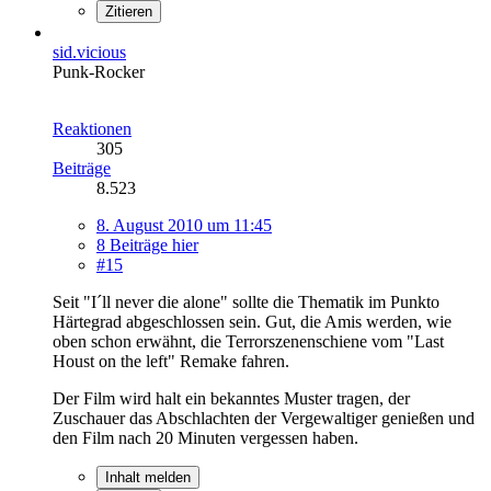
Zitieren
sid.vicious
Punk-Rocker
Reaktionen
305
Beiträge
8.523
8. August 2010 um 11:45
8 Beiträge hier
#15
Seit "I´ll never die alone" sollte die Thematik im Punkto
Härtegrad abgeschlossen sein. Gut, die Amis werden, wie
oben schon erwähnt, die Terrorszenenschiene vom "Last
Houst on the left" Remake fahren.
Der Film wird halt ein bekanntes Muster tragen, der
Zuschauer das Abschlachten der Vergewaltiger genießen und
den Film nach 20 Minuten vergessen haben.
Inhalt melden