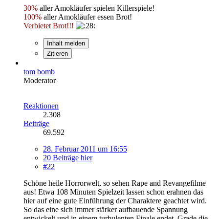
30%
aller Amokläufer spielen Killerspiele!
100%
aller Amokläufer essen Brot!
Verbietet Brot!!!
Inhalt melden
Zitieren
tom bomb
Moderator
Reaktionen
2.308
Beiträge
69.592
28. Februar 2011 um 16:55
20 Beiträge hier
#22
Schöne heile Horrorwelt, so sehen Rape and Revangefilme
aus! Etwa 108 Minuten Spielzeit lassen schon erahnen das
hier auf eine gute Einführung der Charaktere geachtet wird.
So das eine sich immer stärker aufbauende Spannung
entwickelt und in einem turbulenten Finale endet. Grade die