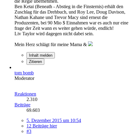
die Regie übernehmen.
Ben Ketai (Beneath - Abstieg in die Finsternis) erhält den
Zuschlag für das Drehbuch, und Roy Lee, Doug Davison,
Nathan Kahane und Trevor Macy sind erneut die
Produzenten, bei 90 Mio $ Einnahmen war es auch nur eine
frage der Zeit wann es weiter gehen würde, endlich!
Liv Taylor wird dagegen nicht dabei sein.
Mein Herz schlägt für meine Mama &
Inhalt melden
Zitieren
tom bomb
Moderator
Reaktionen
2.310
Beiträge
69.603
5. Dezember 2015 um 10:54
12 Beiträge hier
#3