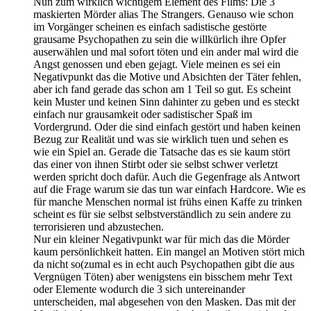
Nun zum wirklich wichtigem Element des Films: Die 3
maskierten Mörder alias The Strangers. Genauso wie schon
im Vorgänger scheinen es einfach sadistische gestörte
grausame Psychopathen zu sein die willkürlich ihre Opfer
auserwählen und mal sofort töten und ein ander mal wird die
Angst genossen und eben gejagt. Viele meinen es sei ein
Negativpunkt das die Motive und Absichten der Täter fehlen,
aber ich fand gerade das schon am 1 Teil so gut. Es scheint
kein Muster und keinen Sinn dahinter zu geben und es steckt
einfach nur grausamkeit oder sadistischer Spaß im
Vordergrund. Oder die sind einfach gestört und haben keinen
Bezug zur Realität und was sie wirklich tuen und sehen es
wie ein Spiel an. Gerade die Tatsache das es sie kaum stört
das einer von ihnen Stirbt oder sie selbst schwer verletzt
werden spricht doch dafür. Auch die Gegenfrage als Antwort
auf die Frage warum sie das tun war einfach Hardcore. Wie es
für manche Menschen normal ist frühs einen Kaffe zu trinken
scheint es für sie selbst selbstverständlich zu sein andere zu
terrorisieren und abzustechen.
Nur ein kleiner Negativpunkt war für mich das die Mörder
kaum persönlichkeit hatten. Ein mangel an Motiven stört mich
da nicht so(zumal es in echt auch Psychopathen gibt die aus
Vergnügen Töten) aber wenigstens ein bisschem mehr Text
oder Elemente wodurch die 3 sich untereinander
unterscheiden, mal abgesehen von den Masken. Das mit der