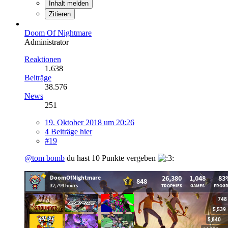
Inhalt melden
Zitieren
Doom Of Nightmare
Administrator
Reaktionen
1.638
Beiträge
38.576
News
251
19. Oktober 2018 um 20:26
4 Beiträge hier
#19
@tom bomb
du hast 10 Punkte vergeben