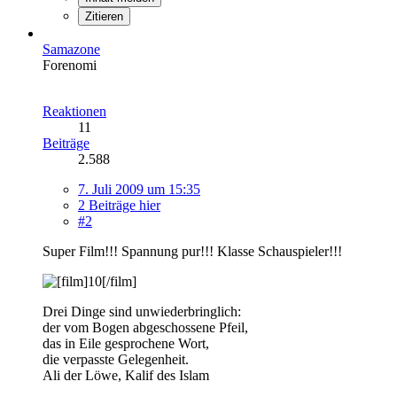
Zitieren
Samazone
Forenomi
Reaktionen
11
Beiträge
2.588
7. Juli 2009 um 15:35
2 Beiträge hier
#2
Super Film!!! Spannung pur!!! Klasse Schauspieler!!!
Drei Dinge sind unwiederbringlich:
der vom Bogen abgeschossene Pfeil,
das in Eile gesprochene Wort,
die verpasste Gelegenheit.
Ali der Löwe, Kalif des Islam