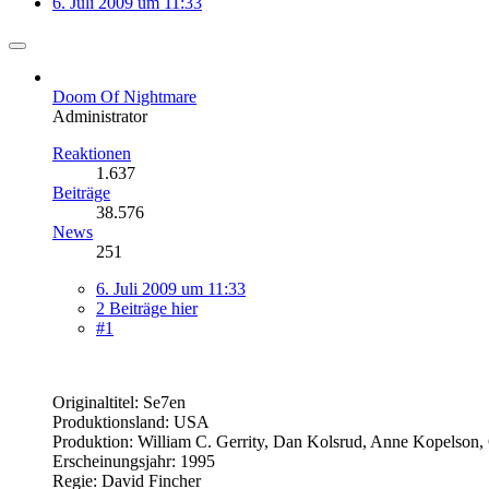
6. Juli 2009 um 11:33
Doom Of Nightmare
Administrator
Reaktionen
1.637
Beiträge
38.576
News
251
6. Juli 2009 um 11:33
2 Beiträge hier
#1
Originaltitel: Se7en
Produktionsland: USA
Produktion: William C. Gerrity, Dan Kolsrud, Anne Kopelson, 
Erscheinungsjahr: 1995
Regie: David Fincher