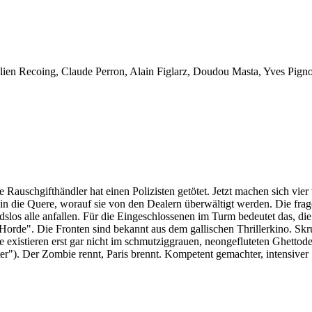
urélien Recoing, Claude Perron, Alain Figlarz, Doudou Masta, Yves Pig
 Rauschgifthändler hat einen Polizisten getötet. Jetzt machen sich vie
n die Quere, worauf sie von den Dealern überwältigt werden. Die frage
los alle anfallen. Für die Eingeschlossenen im Turm bedeutet das, die
orde". Die Fronten sind bekannt aus dem gallischen Thrillerkino. Skr
 existieren erst gar nicht im schmutziggrauen, neongefluteten Ghettod
er"). Der Zombie rennt, Paris brennt. Kompetent gemachter, intensiver