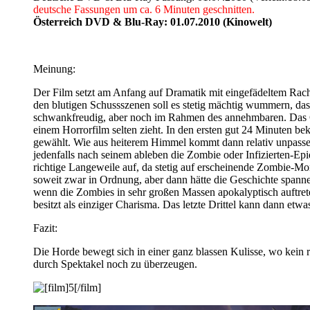
deutsche Fassungen um ca. 6 Minuten geschnitten.
Österreich DVD & Blu-Ray: 01.07.2010 (Kinowelt)
Meinung:
Der Film setzt am Anfang auf Dramatik mit eingefädeltem Rachea
den blutigen Schussszenen soll es stetig mächtig wummern, das
schwankfreudig, aber noch im Rahmen des annehmbaren. Das Ges
einem Horrorfilm selten zieht. In den ersten gut 24 Minuten be
gewählt. Wie aus heiterem Himmel kommt dann relativ unpasse
jedenfalls nach seinem ableben die Zombie oder Infizierten-
richtige Langeweile auf, da stetig auf erscheinende Zombie-Mon
soweit zwar in Ordnung, aber dann hätte die Geschichte spanne
wenn die Zombies in sehr großen Massen apokalyptisch auftret
besitzt als einziger Charisma. Das letzte Drittel kann dann etw
Fazit:
Die Horde bewegt sich in einer ganz blassen Kulisse, wo kein r
durch Spektakel noch zu überzeugen.