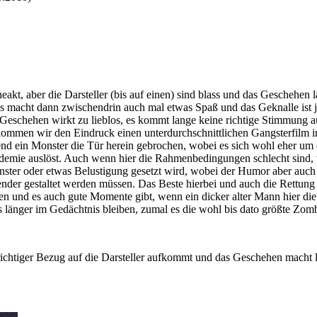
kt, aber die Darsteller (bis auf einen) sind blass und das Geschehen l
s macht dann zwischendrin auch mal etwas Spaß und das Geknalle ist j
chehen wirkt zu lieblos, es kommt lange keine richtige Stimmung auf
kommen wir den Eindruck einen unterdurchschnittlichen Gangsterfilm in 
nd ein Monster die Tür herein gebrochen, wobei es sich wohl eher um
Epidemie auslöst. Auch wenn hier die Rahmenbedingungen schlecht sin
ster oder etwas Belustigung gesetzt wird, wobei der Humor aber auch ni
nder gestaltet werden müssen. Das Beste hierbei und auch die Rettung v
en und es auch gute Momente gibt, wenn ein dicker alter Mann hier d
as länger im Gedächtnis bleiben, zumal es die wohl bis dato größte Zom
ichtiger Bezug auf die Darsteller aufkommt und das Geschehen macht lan