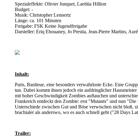
Spezialeffekte: Olivier Junquet, Laetitia Hillion
Budget: -
Musik: Christopher Lennertz
Länge: ca. 101 Minuten
Freigabe: FSK Keine Jugendfreigabe
Darsteller: Eriq Ebouaney, Jo Prestia, Jean-Pierre Martins, A
Inhalt:
Paris, Banlieue, eine besonders verwahrloste Ecke. Eine Gruppe
tun. Dabei kommt ihnen jedoch ein aufdringlicher Hausmeister i
mit hoher Geschwindigkeit Zombies auftauchen und unterschieds
Frankreich entdeckt den Zombie: erst "Mutants" und nun "Die H
Unterschiede zwischen Gut und Böse verwischen nicht bloß, sie
brachialer als anderswo, wo es auch schnell geht ("28 Days Lat
Trailer: