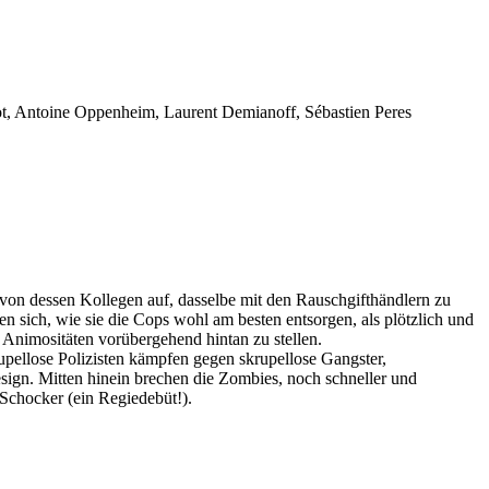
not, Antoine Oppenheim, Laurent Demianoff, Sébastien Peres
r von dessen Kollegen auf, dasselbe mit den Rauschgifthändlern zu
n sich, wie sie die Cops wohl am besten entsorgen, als plötzlich und
 Animositäten vorübergehend hintan zu stellen.
upellose Polizisten kämpfen gegen skrupellose Gangster,
esign. Mitten hinein brechen die Zombies, noch schneller und
 Schocker (ein Regiedebüt!).