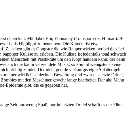
ässt einen kalt. Mit dabei Eriq Ebouaney (Transporter 3, Hitman). Bei
eweils als Highlight zu benennen. Die Kamera ist etwas
. Zu sehen gibt es Gangster die wie Rapper wirken, wobei dies bei
pappiger Kulisse zu erleben. Die Kulisse ist jedenfalls total schwach
 einen Menschen mit Plastiktüte um den Kopf handeln kann, der dann
d, wie auch die kaum verwendete Musik, so kommt wenigstens keine
cht richtig zündet. Der nicht gerade viel aufgezeigte Splatter geht
or einer wirklich schlechten Bewertung und zwar das letzte Drittel,
ie Zombies mit den Maschinengewehr lange bearbeitet. Der alte Mann
bie-Epidemie gibt, die es gegeben hat.
ge Zeit nur wenig Spaß, nur im letzten Drittel schafft es der Film