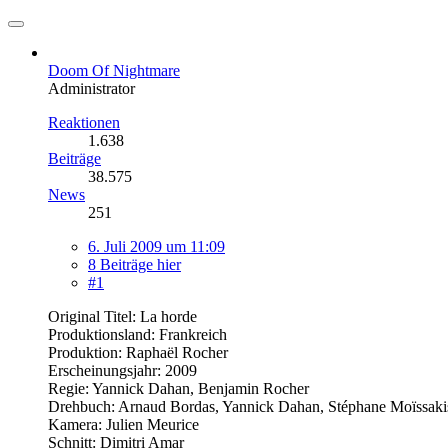
Doom Of Nightmare
Administrator
Reaktionen
1.638
Beiträge
38.575
News
251
6. Juli 2009 um 11:09
8 Beiträge hier
#1
Original Titel: La horde
Produktionsland: Frankreich
Produktion: Raphaël Rocher
Erscheinungsjahr: 2009
Regie: Yannick Dahan, Benjamin Rocher
Drehbuch: Arnaud Bordas, Yannick Dahan, Stéphane Moïssaki
Kamera: Julien Meurice
Schnitt: Dimitri Amar