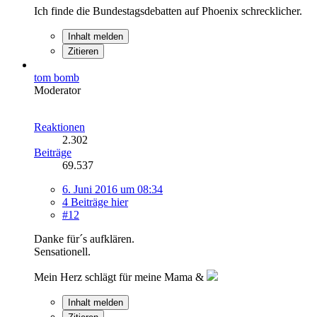
Ich finde die Bundestagsdebatten auf Phoenix schrecklicher.
Inhalt melden
Zitieren
tom bomb
Moderator
Reaktionen
2.302
Beiträge
69.537
6. Juni 2016 um 08:34
4 Beiträge hier
#12
Danke für´s aufklären.
Sensationell.
Mein Herz schlägt für meine Mama &
Inhalt melden