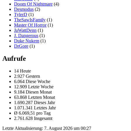
Doom Of Nightmare
(4)
Desmodus
(2)
TylerD
(1)
TheSawIsFamily
(1)
Master Of Horror
(1)
JaWattDenn
(1)
J. Dangerous
(1)
Duke Nukem
(1)
DrGore
(1)
Aufrufe
14 Heute
2.927 Gestern
6.064 Diese Woche
12.909 Letzte Woche
9.184 Diesen Monat
63.868 Letzten Monat
1.690.287 Dieses Jahr
1.071.341 Letztes Jahr
Ø 6.069,51 pro Tag
2.761.628 Insgesamt
Letzte Aktualisierung:
7. August 2026 um 00:27