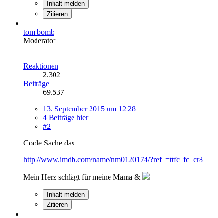
Inhalt melden
Zitieren
tom bomb
Moderator
Reaktionen
2.302
Beiträge
69.537
13. September 2015 um 12:28
4 Beiträge hier
#2
Coole Sache das
http://www.imdb.com/name/nm0120174/?ref_=ttfc_fc_cr8
Mein Herz schlägt für meine Mama &
Inhalt melden
Zitieren