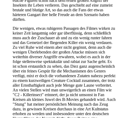
etliche Figuren schon nach dem ersten großen Angriff der
Insekten ihr Leben verlieren. Das geschieht auf eine zumeist
brutale und blutige Art, so das auch die Fans der etwas
härteren Gangart ihre helle Freude an dem Szenario haben
dürften.
Die wenigen, etwas ruhigeren Passagen des Filmes wirken zu
keiner Zeit langatmig oder gar überflüssig, denn schließlich
muss auch der Zuschauer ab und zu ein wenig runter fahren
und das Gemetzel der fliegenden Killer ein wenig verdauen.
Zu viel Ruhe wird einem aber nicht gegönnt, denn auch die
wenigen Überlebenden der großen Attacke müssen sich
weiterhin diverser Angriffe erwahren, wobei es auch in der
folge stellenweise spektakulär und rabiat zur Sache geht. Es
ist schon erstaunlich zu sehen, das Diez ganz augenscheinlich
über ein feines Gespür für die Mechanismen des Genres
verfügt, mixt er doch die vorhandenen Zutaten nahezu perfekt
zu einem kurzweiligen Creature Cocktail zusammen, der trotz
aller Ernsthaftigkeit auch jede Menge gute Laune verbreitet.
An vielen Stellen wird man unweigerlich an einen Film wie
"C2 - Killerinsect" erinnert, der ja nicht umsonst in Fan
Kreisen als kleines Juwel des B-Movies gehandelt wird. Auch
"Stung" hat meiner persönlichen Meinung nach das Zeug
dazu, in gewissen Kreisen durchaus in eine Art Kultstatus
erhoben zu werden und insbesondere unter den deutschen