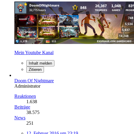
Mein Youtube Kanal
Inhalt melden
Zitieren
Doom Of Nightmare
Administrator
Reaktionen
1.638
Beiträge
38.575
News
251
12. Februar 2016 um 23:19