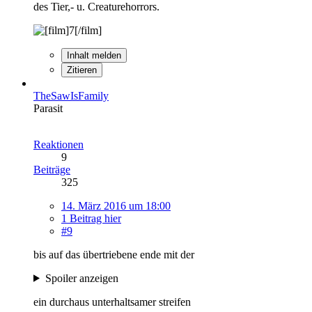
des Tier,- u. Creaturehorrors.
Inhalt melden
Zitieren
TheSawIsFamily
Parasit
Reaktionen
9
Beiträge
325
14. März 2016 um 18:00
1 Beitrag hier
#9
bis auf das übertriebene ende mit der
Spoiler anzeigen
ein durchaus unterhaltsamer streifen