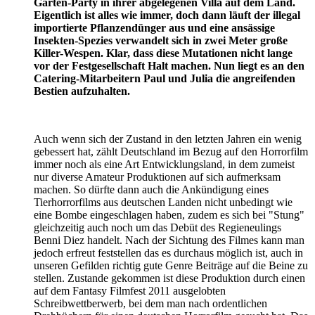
Garten-Party in ihrer abgelegenen Villa auf dem Land.
Eigentlich ist alles wie immer, doch dann läuft der illegal
importierte Pflanzendünger aus und eine ansässige
Insekten-Spezies verwandelt sich in zwei Meter große
Killer-Wespen. Klar, dass diese Mutationen nicht lange
vor der Festgesellschaft Halt machen. Nun liegt es an den
Catering-Mitarbeitern Paul und Julia die angreifenden
Bestien aufzuhalten.
Auch wenn sich der Zustand in den letzten Jahren ein wenig
gebessert hat, zählt Deutschland im Bezug auf den Horrorfilm
immer noch als eine Art Entwicklungsland, in dem zumeist
nur diverse Amateur Produktionen auf sich aufmerksam
machen. So dürfte dann auch die Ankündigung eines
Tierhorrorfilms aus deutschen Landen nicht unbedingt wie
eine Bombe eingeschlagen haben, zudem es sich bei "Stung"
gleichzeitig auch noch um das Debüt des Regieneulings
Benni Diez handelt. Nach der Sichtung des Filmes kann man
jedoch erfreut feststellen das es durchaus möglich ist, auch in
unseren Gefilden richtig gute Genre Beiträge auf die Beine zu
stellen. Zustande gekommen ist diese Produktion durch einen
auf dem Fantasy Filmfest 2011 ausgelobten
Schreibwettberwerb, bei dem man nach ordentlichen