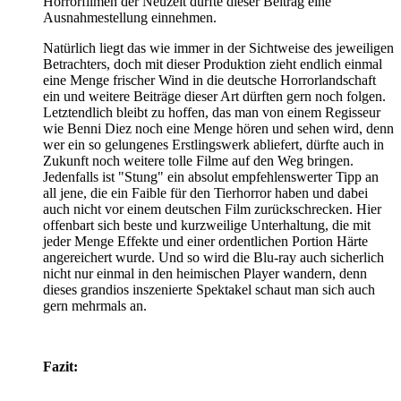
Horrorfilmen der Neuzeit dürfte dieser Beitrag eine
Ausnahmestellung einnehmen.
Natürlich liegt das wie immer in der Sichtweise des jeweiligen
Betrachters, doch mit dieser Produktion zieht endlich einmal
eine Menge frischer Wind in die deutsche Horrorlandschaft
ein und weitere Beiträge dieser Art dürften gern noch folgen.
Letztendlich bleibt zu hoffen, das man von einem Regisseur
wie Benni Diez noch eine Menge hören und sehen wird, denn
wer ein so gelungenes Erstlingswerk abliefert, dürfte auch in
Zukunft noch weitere tolle Filme auf den Weg bringen.
Jedenfalls ist "Stung" ein absolut empfehlenswerter Tipp an
all jene, die ein Faible für den Tierhorror haben und dabei
auch nicht vor einem deutschen Film zurückschrecken. Hier
offenbart sich beste und kurzweilige Unterhaltung, die mit
jeder Menge Effekte und einer ordentlichen Portion Härte
angereichert wurde. Und so wird die Blu-ray auch sicherlich
nicht nur einmal in den heimischen Player wandern, denn
dieses grandios inszenierte Spektakel schaut man sich auch
gern mehrmals an.
Fazit: