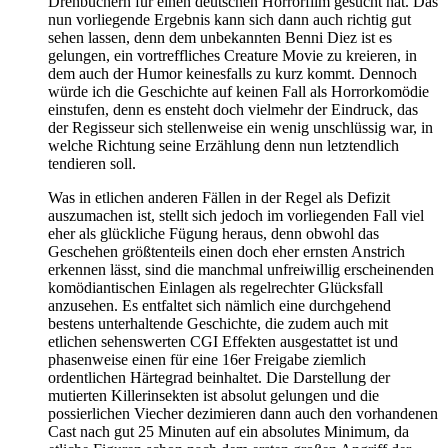
Drehbüchern für einen deutschen Horrorfilm gesucht hat. Das
nun vorliegende Ergebnis kann sich dann auch richtig gut
sehen lassen, denn dem unbekannten Benni Diez ist es
gelungen, ein vortreffliches Creature Movie zu kreieren, in
dem auch der Humor keinesfalls zu kurz kommt. Dennoch
würde ich die Geschichte auf keinen Fall als Horrorkomödie
einstufen, denn es ensteht doch vielmehr der Eindruck, das
der Regisseur sich stellenweise ein wenig unschlüssig war, in
welche Richtung seine Erzählung denn nun letztendlich
tendieren soll.
Was in etlichen anderen Fällen in der Regel als Defizit
auszumachen ist, stellt sich jedoch im vorliegenden Fall viel
eher als glückliche Fügung heraus, denn obwohl das
Geschehen größtenteils einen doch eher ernsten Anstrich
erkennen lässt, sind die manchmal unfreiwillig erscheinenden
komödiantischen Einlagen als regelrechter Glücksfall
anzusehen. Es entfaltet sich nämlich eine durchgehend
bestens unterhaltende Geschichte, die zudem auch mit
etlichen sehenswerten CGI Effekten ausgestattet ist und
phasenweise einen für eine 16er Freigabe ziemlich
ordentlichen Härtegrad beinhaltet. Die Darstellung der
mutierten Killerinsekten ist absolut gelungen und die
possierlichen Viecher dezimieren dann auch den vorhandenen
Cast nach gut 25 Minuten auf ein absolutes Minimum, da