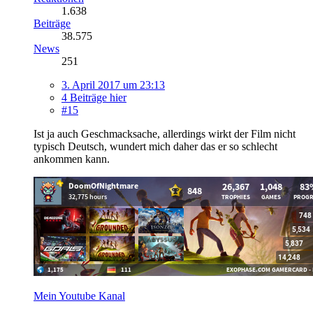
1.638
Beiträge
38.575
News
251
3. April 2017 um 23:13
4 Beiträge hier
#15
Ist ja auch Geschmacksache, allerdings wirkt der Film nicht
typisch Deutsch, wundert mich daher das er so schlecht
ankommen kann.
Mein Youtube Kanal