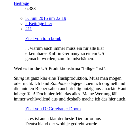
Beiträge
6.388
5. Juni 2016 um 22:19
2 Beiträge hier
#11
Zitat von tom bomb
... warum auch immer muss ein für alle klar
erkennbares Kaff in Germany zu einem US
gemacht werden, zum fremdschämen.
Weil es für die US-Produktionsfirma "billiger" ist?!
Stung
ist ganz klar eine Trashproduktion. Muss man mögen
oder nicht. Ich fand
Zombiber
dagegen ziemlich originell und
die untoten Bieber sahen auch richtig putzig aus - nackte Haut
inbegriffen! Doch hier fehlt das alles. Meine Wertung fällt
immer wohlwollend aus und deshalb mache ich das hier auch.
Zitat von Dr.Gorebauer Doom
... es ist auch klar der beste Tierhorror aus
Deutschland der wohl je gedreht wurde.