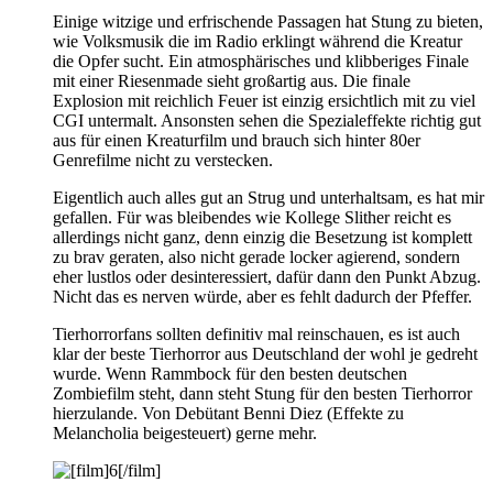
Einige witzige und erfrischende Passagen hat Stung zu bieten,
wie Volksmusik die im Radio erklingt während die Kreatur
die Opfer sucht. Ein atmosphärisches und klibberiges Finale
mit einer Riesenmade sieht großartig aus. Die finale
Explosion mit reichlich Feuer ist einzig ersichtlich mit zu viel
CGI untermalt. Ansonsten sehen die Spezialeffekte richtig gut
aus für einen Kreaturfilm und brauch sich hinter 80er
Genrefilme nicht zu verstecken.
Eigentlich auch alles gut an Strug und unterhaltsam, es hat mir
gefallen. Für was bleibendes wie Kollege Slither reicht es
allerdings nicht ganz, denn einzig die Besetzung ist komplett
zu brav geraten, also nicht gerade locker agierend, sondern
eher lustlos oder desinteressiert, dafür dann den Punkt Abzug.
Nicht das es nerven würde, aber es fehlt dadurch der Pfeffer.
Tierhorrorfans sollten definitiv mal reinschauen, es ist auch
klar der beste Tierhorror aus Deutschland der wohl je gedreht
wurde. Wenn Rammbock für den besten deutschen
Zombiefilm steht, dann steht Stung für den besten Tierhorror
hierzulande. Von Debütant Benni Diez (Effekte zu
Melancholia beigesteuert) gerne mehr.