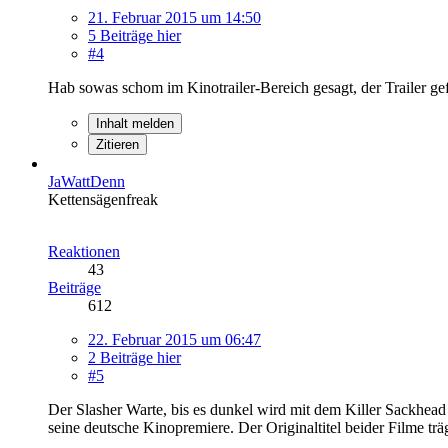
21. Februar 2015 um 14:50
5 Beiträge hier
#4
Hab sowas schom im Kinotrailer-Bereich gesagt, der Trailer gef
Inhalt melden
Zitieren
JaWattDenn
Kettensägenfreak
Reaktionen
43
Beiträge
612
22. Februar 2015 um 06:47
2 Beiträge hier
#5
Der Slasher Warte, bis es dunkel wird mit dem Killer Sackhe
seine deutsche Kinopremiere. Der Originaltitel beider Filme