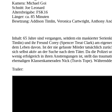
Kamera: Michael Goi
Schnitt: Joe Leonard
Altersfreigabe: FSK16
Länger: ca. 85 Minuten
Besetzung: Addison Timlin, Veronica Cartwright, Anthony Ande
Inhalt: 65 Jahre sind vergangen, seitdem ein maskierter Serien
Timlin) und ihr Freund Corey (Spencer Treat Clark) am eigene
dem Leben davon. Ist der nie gefasste Mörder tatsächlich zurü
sich selbst aktiv an der Suche nach dem Täter. Da die Polize
wenig erfolgreich in ihren Anstrengungen ist, stellt das traum
ehemaligen Klassenkameraden Nick (Travis Tope). Währenddesse
Trailer: