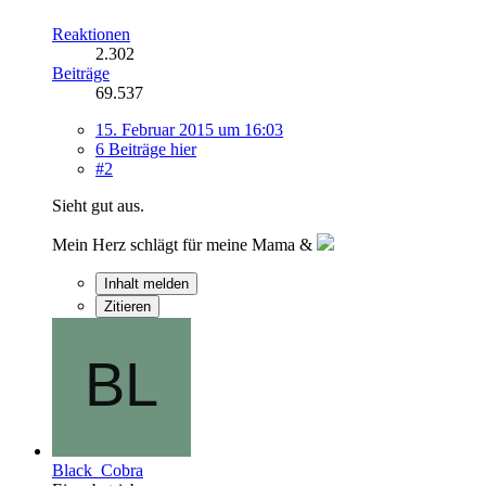
Reaktionen
2.302
Beiträge
69.537
15. Februar 2015 um 16:03
6 Beiträge hier
#2
Sieht gut aus.
Mein Herz schlägt für meine Mama &
Inhalt melden
Zitieren
Black_Cobra