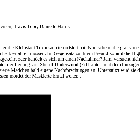
rson, Travis Tope, Danielle Harris
killer die Kleinstadt Texarkana terrorisiert hat. Nun scheint die grau
n Leib erfahren müssen. Im Gegensatz zu ihrem Freund kommt die High-S
ckgekehrt oder handelt es sich um einen Nachahmer? Jami versucht nich
i unter der Leitung von Sheriff Underwood (Ed Lauter) und dem hinzug
atisierte Mädchen bald eigene Nachforschungen an. Unterstützt wird sie
n mordet der Maskierte brutal weiter...