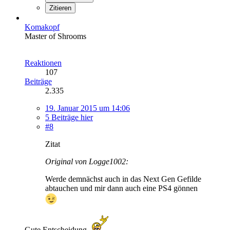
Zitieren
Komakopf
Master of Shrooms
Reaktionen
107
Beiträge
2.335
19. Januar 2015 um 14:06
5 Beiträge hier
#8
Zitat
Original von Logge1002:
Werde demnächst auch in das Next Gen Gefilde
abtauchen und mir dann auch eine PS4 gönnen
Gute Entscheidung.