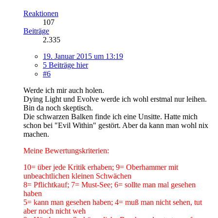
Reaktionen
107
Beiträge
2.335
19. Januar 2015 um 13:19
5 Beiträge hier
#6
Werde ich mir auch holen.
Dying Light und Evolve werde ich wohl erstmal nur leihen.
Bin da noch skeptisch.
Die schwarzen Balken finde ich eine Unsitte. Hatte mich
schon bei "Evil Within" gestört. Aber da kann man wohl nix
machen.
Meine Bewertungskriterien:
10= über jede Kritik erhaben; 9= Oberhammer mit
unbeachtlichen kleinen Schwächen
8= Pflichtkauf; 7= Must-See; 6= sollte man mal gesehen
haben
5= kann man gesehen haben; 4= muß man nicht sehen, tut
aber noch nicht weh