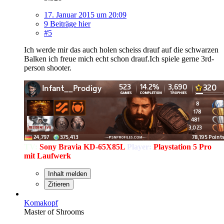
17. Januar 2015 um 20:09
9 Beiträge hier
#5
Ich werde mir das auch holen scheiss drauf auf die schwarzen
Balken ich freue mich echt schon drauf.Ich spiele gerne 3rd-
person shooter.
TV:
Sony Bravia KD-65X85L
Player:
Playstation 5 Pro
mit Laufwerk
Inhalt melden
Zitieren
Komakopf
Master of Shrooms