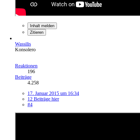
Inhalt melden
Zitieren
Wassilis
Konsolero
Reaktionen
196
Beiträge
4.258
17. Januar 2015 um 16:34
12 Beiträge hier
#4