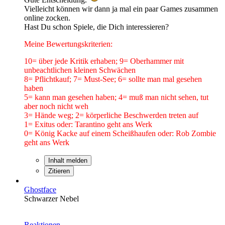
Vielleicht können wir dann ja mal ein paar Games zusammen
online zocken.
Hast Du schon Spiele, die Dich interessieren?
Meine Bewertungskriterien:
10= über jede Kritik erhaben; 9= Oberhammer mit
unbeachtlichen kleinen Schwächen
8= Pflichtkauf; 7= Must-See; 6= sollte man mal gesehen
haben
5= kann man gesehen haben; 4= muß man nicht sehen, tut
aber noch nicht weh
3= Hände weg; 2= körperliche Beschwerden treten auf
1= Exitus oder: Tarantino geht ans Werk
0= König Kacke auf einem Scheißhaufen oder: Rob Zombie
geht ans Werk
Inhalt melden
Zitieren
Ghostface
Schwarzer Nebel
Reaktionen