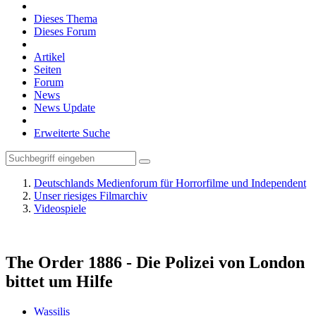
Dieses Thema
Dieses Forum
Artikel
Seiten
Forum
News
News Update
Erweiterte Suche
Deutschlands Medienforum für Horrorfilme und Independent
Unser riesiges Filmarchiv
Videospiele
The Order 1886 - Die Polizei von London
bittet um Hilfe
Wassilis