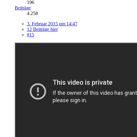
196
Beiträge
4.258
3. Februar 2015 um 14:47
12 Beiträge hier
#15