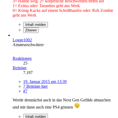
3= Hände weg; 2= körperliche Beschwerden treten auf
1= Exitus oder: Tarantino geht ans Werk
0= König Kacke auf einem Scheißhaufen oder: Rob Zombie
geht ans Werk
Inhalt melden
Zitieren
Logge1002
Amateurschwätzer
Reaktionen
25
Beiträge
7.197
19. Januar 2015 um 13:39
7 Beiträge hier
#7
Werde demnächst auch in das Next Gen Gefilde abtauchen
und mir dann auch eine PS4 gönnen
Inhalt melden