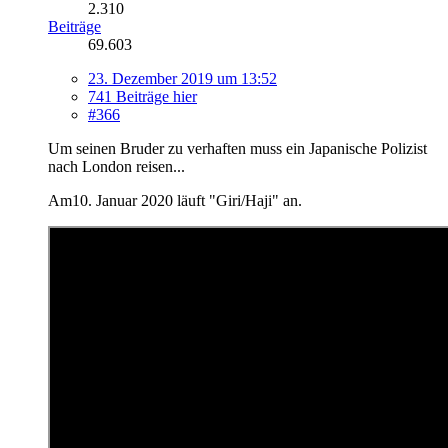
2.310
Beiträge
69.603
23. Dezember 2019 um 13:52
741 Beiträge hier
#366
Um seinen Bruder zu verhaften muss ein Japanische Polizist
nach London reisen...
Am10. Januar 2020 läuft "Giri/Haji" an.