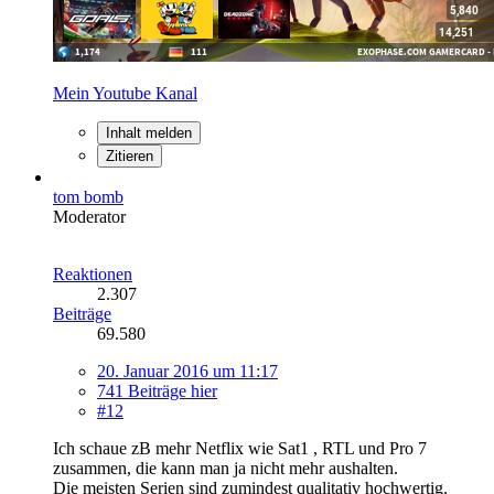
Mein Youtube Kanal
Inhalt melden
Zitieren
tom bomb
Moderator
Reaktionen
2.307
Beiträge
69.580
20. Januar 2016 um 11:17
741 Beiträge hier
#12
Ich schaue zB mehr Netflix wie Sat1 , RTL und Pro 7
zusammen, die kann man ja nicht mehr aushalten.
Die meisten Serien sind zumindest qualitativ hochwertig.