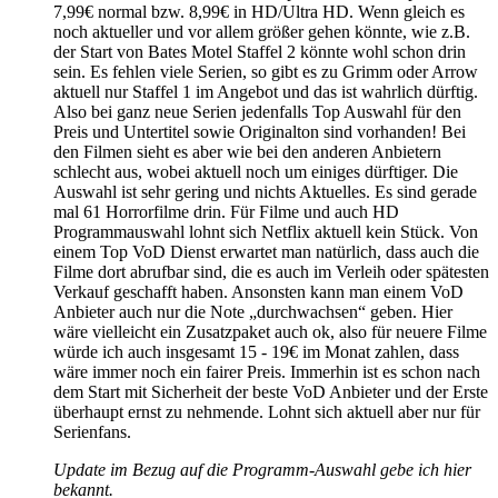
7,99€ normal bzw. 8,99€ in HD/Ultra HD. Wenn gleich es
noch aktueller und vor allem größer gehen könnte, wie z.B.
der Start von Bates Motel Staffel 2 könnte wohl schon drin
sein. Es fehlen viele Serien, so gibt es zu Grimm oder Arrow
aktuell nur Staffel 1 im Angebot und das ist wahrlich dürftig.
Also bei ganz neue Serien jedenfalls Top Auswahl für den
Preis und Untertitel sowie Originalton sind vorhanden! Bei
den Filmen sieht es aber wie bei den anderen Anbietern
schlecht aus, wobei aktuell noch um einiges dürftiger. Die
Auswahl ist sehr gering und nichts Aktuelles. Es sind gerade
mal 61 Horrorfilme drin. Für Filme und auch HD
Programmauswahl lohnt sich Netflix aktuell kein Stück. Von
einem Top VoD Dienst erwartet man natürlich, dass auch die
Filme dort abrufbar sind, die es auch im Verleih oder spätesten
Verkauf geschafft haben. Ansonsten kann man einem VoD
Anbieter auch nur die Note „durchwachsen“ geben. Hier
wäre vielleicht ein Zusatzpaket auch ok, also für neuere Filme
würde ich auch insgesamt 15 - 19€ im Monat zahlen, dass
wäre immer noch ein fairer Preis. Immerhin ist es schon nach
dem Start mit Sicherheit der beste VoD Anbieter und der Erste
überhaupt ernst zu nehmende. Lohnt sich aktuell aber nur für
Serienfans.
Update im Bezug auf die Programm-Auswahl gebe ich hier
bekannt.