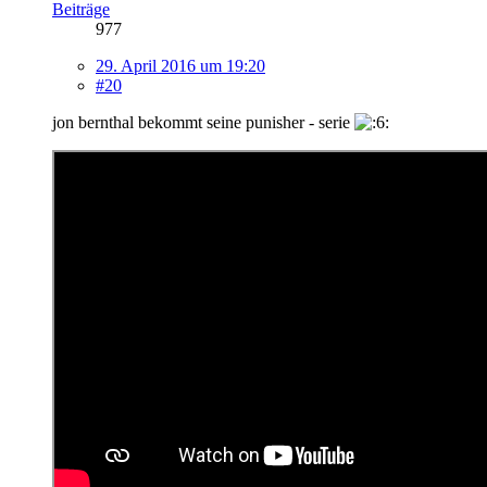
Beiträge
977
29. April 2016 um 19:20
#20
jon bernthal bekommt seine punisher - serie