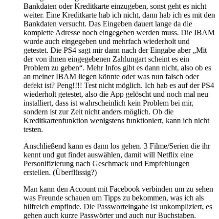
Bankdaten oder Kreditkarte einzugeben, sonst geht es nicht
weiter. Eine Kreditkarte hab ich nicht, dann hab ich es mit den
Bankdaten versucht. Das Eingeben dauert lange da die
komplette Adresse noch eingegeben werden muss. Die IBAM
wurde auch eingegeben und mehrfach wiederholt und
getestet. Die PS4 sagt mir dann nach der Eingabe aber „Mit
der von ihnen eingegebenen Zahlungart scheint es ein
Problem zu geben“. Mehr Infos gibt es dann nicht, also ob es
an meiner IBAM liegen könnte oder was nun falsch oder
defekt ist? Peng!!!! Test nicht möglich. Ich hab es auf der PS4
wiederholt getestet, also die App gelöscht und noch mal neu
installiert, dass ist wahrscheinlich kein Problem bei mir,
sondern ist zur Zeit nicht anders möglich. Ob die
Kreditkartenfunktion wenigstens funktioniert, kann ich nicht
testen.
Anschließend kann es dann los gehen. 3 Filme/Serien die ihr
kennt und gut findet auswählen, damit will Netflix eine
Personifizierung nach Geschmack und Empfehlungen
erstellen. (Überflüssig?)
Man kann den Account mit Facebook verbinden um zu sehen
was Freunde schauen um Tipps zu bekommen, was ich als
hilfreich empfinde. Die Passworteingabe ist unkompliziert, es
gehen auch kurze Passwörter und auch nur Buchstaben.