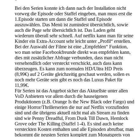
Bei den Serien konnte ich dann nach der Installation nicht
vorweg die Episode oder Staffel eingeben, man muss erst die
1.Episode starten um dann die Staffel und Episode
auszuwählen. Das Menü ist zumindest übersichtlich, sowie
auch die Page sehr übersichtlich ist. Das Laden geht
wiederum überall sehr schnell. Auf netflix kann man für seine
Kinder ein Extra-Account sehr leicht unter „Profil“ erstellen.
Bei der Auswahl der Filme ist eine „Empfehlen“ Funktion,
wo man seine Facebookfreunde direkt was empfehlen kann,
dies mit zusätzlicher Abfrage verbunden, dass man nicht
versehendlich oder versteckt verschickt, auch dass kann
überzeugen. Es kann zum normalen HD/Ultra HD Preis
(8,99€) auf 2 Geräte gleichzeitig geschaut werden, sollen es
noch mehr Geräte sein gibt es noch das Luxus Paket für
11,99€.
Für Serien ist das Angebot sicher das Aktuellste unter allen
VoD Anbietern vor allem durch die hauseigenen
Produktionen (z.B. Orange Is the New Black oder Fargo) und
einige Horror/Thrillerserien die nur auf Netflix vorzufinden
sind und die übrigens aktuell nicht mal als Stream zu finden
sind wie Penny Dreadful, From Dusk Till Dawn, Hemlock
Grove oder The Killing (Staffel 1-4). Es sind auch keine
versteckten Kosten enthalten und alle Episoden abrufbar, man
bekommt die neusten Serien komplett zum Monatspreis von