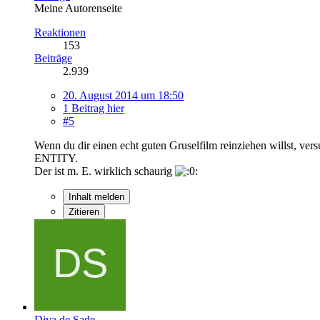
Meine Autorenseite
Reaktionen
153
Beiträge
2.939
20. August 2014 um 18:50
1 Beitrag hier
#5
Wenn du dir einen echt guten Gruselfilm reinziehen willst, ver
ENTITY.
Der ist m. E. wirklich schaurig
Inhalt melden
Zitieren
Diva de Sade