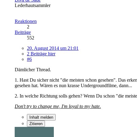
Lederhautsammler
Reaktionen
2
Beiträge
552
20. August 2014 um 21:01
2 Beiträge hier
#6
Dämlicher Thread.
1. Hast Du sicher nicht "die meisten schon gesehen". Das erk
gesehen hat. Wären es nun krasse Undergroundfilme, dann...
2. In welche Richtung solls gehen? Wenn Du schon "die meiste
Don't try to change me, I'm loyal to my hate.
Inhalt melden
Zitieren