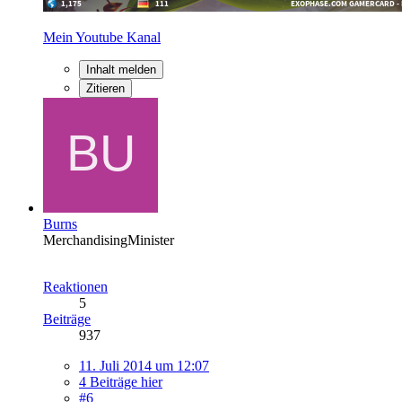
Mein Youtube Kanal
Inhalt melden
Zitieren
Burns
MerchandisingMinister
Reaktionen
5
Beiträge
937
11. Juli 2014 um 12:07
4 Beiträge hier
#6