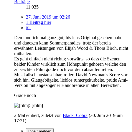
Beiträge
11.035
27. Juni 2019 um 02:26
1 Beitrag hier
#2
Den fand ich mal ganz gut, bis ichs Original gesehen habe
und dagegen kann Sommerparadies, trotz der bereits
erwähnten Leistungen von Elijah Wood & Thora Birch, nicht
mithalten.
Es geht einfach nicht richtig vorwärts, so dass die Szenen
beider Kinder wirklich zum Höhepunkt gehören welche den
zu seichten Film grade noch vor dem absaufen retten.
Musikalisch austauschbar, rotiert David Newman's Score vor
sich hin. Glattgebügelte, lieblos runtergekurbelte, prüde Ami-
Version mit angezogener Handbremse in allen Bereichen.
Grade noch
2 Mal editiert, zuletzt von
Black_Cobra
(
30. Juni 2019 um
17:21
)
Inhalt melden