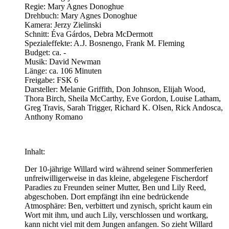
Regie: Mary Agnes Donoghue
Drehbuch: Mary Agnes Donoghue
Kamera: Jerzy Zielinski
Schnitt: Éva Gárdos, Debra McDermott
Spezialeffekte: A.J. Bosnengo, Frank M. Fleming
Budget: ca. -
Musik: David Newman
Länge: ca. 106 Minuten
Freigabe: FSK 6
Darsteller: Melanie Griffith, Don Johnson, Elijah Wood,
Thora Birch, Sheila McCarthy, Eve Gordon, Louise Latham,
Greg Travis, Sarah Trigger, Richard K. Olsen, Rick Andosca,
Anthony Romano
Inhalt:
Der 10-jährige Willard wird während seiner Sommerferien
unfreiwilligerweise in das kleine, abgelegene Fischerdorf
Paradies zu Freunden seiner Mutter, Ben und Lily Reed,
abgeschoben. Dort empfängt ihn eine bedrückende
Atmosphäre: Ben, verbittert und zynisch, spricht kaum ein
Wort mit ihm, und auch Lily, verschlossen und wortkarg,
kann nicht viel mit dem Jungen anfangen. So zieht Willard