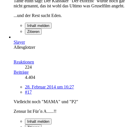
Tante edith sagt: Der Klassiker "Der exorzist" wurde noch gar
nicht genannt, das ist wohl das Ultimo was Gruselfilm angeht.
...und der Rest sucht Eden.
Inhalt melden
Zitieren
Slayer
Allesglotzer
Reaktionen
224
Beiträge
4.404
28. Februar 2014 um 16:27
#17
Vielleicht noch "MAMA" und "P2"
Zensur Ist Für´n A......!!
Inhalt melden