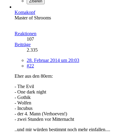
Zitieren
Komakopf
Master of Shrooms
Reaktionen
107
Beiträge
2.335
28. Februar 2014 um 20:03
#22
Eher aus den 80ern:
- The Evil
- One dark night
- Gothik
- Wolfen
- Incubus
- der 4. Mann (Verhoeven!)
- zwei Stunden vor Mitternacht
..und mir würden bestimmt noch mehr einfallen....