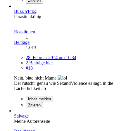
Zitieren
Buzz'n'Frog
Parasitenkönig
Reaktionen
1
Beiträge
1.013
28. Februar 2014 um 16:34
2 Beiträge hier
#18
Nein, bitte nicht Mama
Der rutscht, genau wie SexandViolence es sagt, in die
Lächerlichkeit ab
Inhalt melden
Zitieren
Salvage
Meine Autorenseite