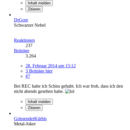
Inhalt melden
Zitieren
DrGore
Schwarzer Nebel
Reaktionen
237
Beiträge
3.264
28. Februar 2014 um 15:12
3 Beiträge hier
#7
Bei REC habe ich Schiss gehabt. Ich war froh, dass ich den
nicht abends gesehen habe.
Inhalt melden
Zitieren
GrinsenderKürbis
Metal-Joker