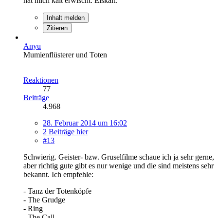
hat mich kalt erwischt. Eiskalt.
Inhalt melden
Zitieren
Anyu
Mumienflüsterer und Toten
Reaktionen
77
Beiträge
4.968
28. Februar 2014 um 16:02
2 Beiträge hier
#13
Schwierig. Geister- bzw. Gruselfilme schaue ich ja sehr gerne,
aber richtig gute gibt es nur wenige und die sind meistens sehr
bekannt. Ich empfehle:
- Tanz der Totenköpfe
- The Grudge
- Ring
- The Call