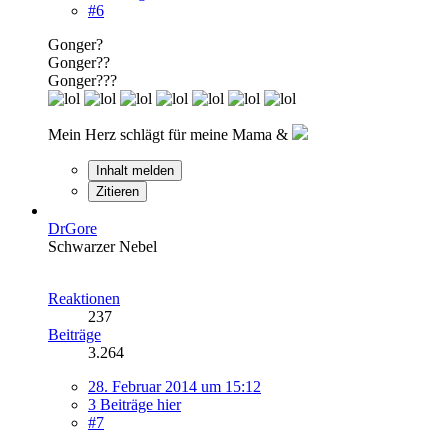
#6
Gonger?
Gonger??
Gonger???
Mein Herz schlägt für meine Mama &
Inhalt melden
Zitieren
DrGore
Schwarzer Nebel
Reaktionen
237
Beiträge
3.264
28. Februar 2014 um 15:12
3 Beiträge hier
#7