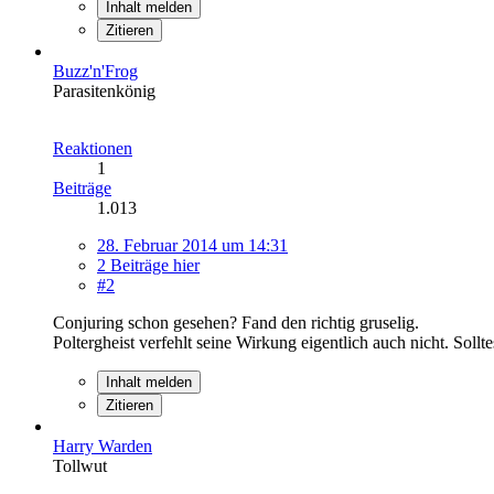
Inhalt melden
Zitieren
Buzz'n'Frog
Parasitenkönig
Reaktionen
1
Beiträge
1.013
28. Februar 2014 um 14:31
2 Beiträge hier
#2
Conjuring schon gesehen? Fand den richtig gruselig.
Poltergheist verfehlt seine Wirkung eigentlich auch nicht. Soll
Inhalt melden
Zitieren
Harry Warden
Tollwut