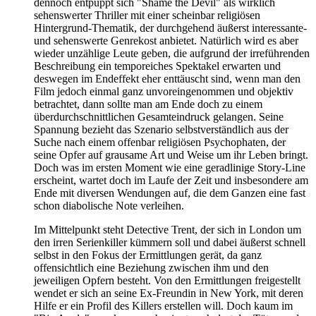
dennoch entpuppt sich "Shame the Devil" als wirklich
sehenswerter Thriller mit einer scheinbar religiösen
Hintergrund-Thematik, der durchgehend äußerst interessante-
und sehenswerte Genrekost anbietet. Natürlich wird es aber
wieder unzählige Leute geben, die aufgrund der irreführenden
Beschreibung ein temporeiches Spektakel erwarten und
deswegen im Endeffekt eher enttäuscht sind, wenn man den
Film jedoch einmal ganz unvoreingenommen und objektiv
betrachtet, dann sollte man am Ende doch zu einem
überdurchschnittlichen Gesamteindruck gelangen. Seine
Spannung bezieht das Szenario selbstverständlich aus der
Suche nach einem offenbar religiösen Psychophaten, der
seine Opfer auf grausame Art und Weise um ihr Leben bringt.
Doch was im ersten Moment wie eine geradlinige Story-Line
erscheint, wartet doch im Laufe der Zeit und insbesondere am
Ende mit diversen Wendungen auf, die dem Ganzen eine fast
schon diabolische Note verleihen.
Im Mittelpunkt steht Detective Trent, der sich in London um
den irren Serienkiller kümmern soll und dabei äußerst schnell
selbst in den Fokus der Ermittlungen gerät, da ganz
offensichtlich eine Beziehung zwischen ihm und den
jeweiligen Opfern besteht. Von den Ermittlungen freigestellt
wendet er sich an seine Ex-Freundin in New York, mit deren
Hilfe er ein Profil des Killers erstellen will. Doch kaum im