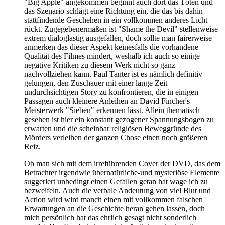
"Big Apple" angekommen beginnt auch dort das Töten und
das Szenario schlägt eine Richtung ein, die das bis dahin
stattfindende Geschehen in ein vollkommen anderes Licht
rückt. Zugegebenermaßen ist "Shame the Devil" stellenweise
extrem dialoglastig ausgefallen, doch sollte man fairerweise
anmerken das dieser Aspekt keinesfalls die vorhandene
Qualität des Filmes mindert, weshalb ich auch so einige
negative Kritiken zu diesem Werk nicht so ganz
nachvollziehen kann. Paul Tanter ist es nämlich definitiv
gelungen, den Zuschauer mit einer lange Zeit
undurchsichtigen Story zu konfrontieren, die in einigen
Passagen auch kleinere Anleihen an David Fincher's
Meisterwerk "Sieben" erkennen lässt. Allein thematisch
gesehen ist hier ein konstant gezogener Spannungsbogen zu
erwarten und die scheinbar religiösen Beweggründe des
Mörders verleihen der ganzen Chose einen noch größeren
Reiz.
Ob man sich mit dem irreführenden Cover der DVD, das dem
Betrachter irgendwie übernatürliche-und mysteriöse Elemente
suggeriert unbedingt einen Gefallen getan hat wage ich zu
bezweifeln. Auch die verbale Andeutung von viel Blut und
Action wird wird manch einen mit vollkommen falschen
Erwartungen an die Geschichte heran gehen lassen, doch
mich persönlich hat das ehrlich gesagt nicht sonderlich