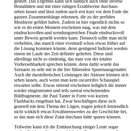
gestört. Das Ergebnis kann sich nämlich auch ohne diverse
Brutalitäten und mit einer ruhigen Erzählweise durchaus
sehen lassen und lässt zudem auch erst kurz vor dem Ende die
ganzen Zusammenhänge erkennen, die zu der perfiden
Mordserie geführt haben. Zudem ist hier eigentlich nichts so
wie es im ersten Moment erscheinen mag, was mit dem
eindrucksvollen-und wendungsreichen Finale eindrucksvoll
unter Beweis gestellt werden kann. Dennoch sollte man nicht
verhehlen, das manch einer eventuell schon etwas früher auf
die Lösung kommen könnte, denn genügend Indizien werden
einem im Laufe der Zeit definitiv geliefert. Diese sind
allerdings nicht so eindeutig, das man von der totalen
Vorhersehbarkeit sprechen könnte, denn dafür wurde das
Szenario zu sehr mit in die Irre führenden Spurenausgestattet.
Auch die darstellerischen Leistungen der Akteure können sich
sehen lassen, auch wenn man kein oscarreifes Schauspiel
erwarten sollte. Etwas störend erscheinen lediglich die immer
wieder eingestreuten und teils surreal erscheinenden
Bildfragmente, die Paul Tanter in Form von kurzen
Flashbacks eingebaut hat. Zwar beschäftigen diese sich
generell mit dem Thema der Lügen, tragen jedoch letztendlich
nicht wirklich etwas Erwähnenswertes zu der Geschichte bei,
so das man sich diese Zutat durchaus hätte sparen können.
Teilweise kann ich die Enttäuschung einiger Leute sogar