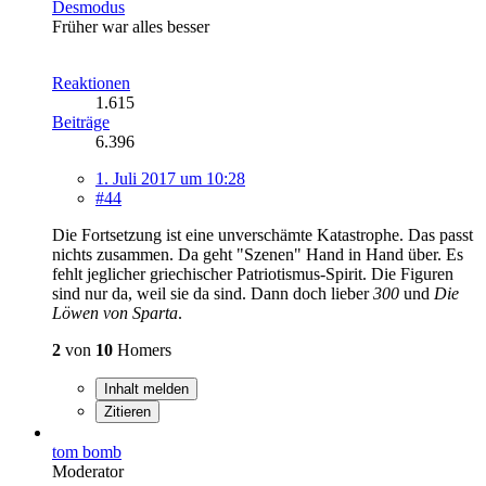
Desmodus
Früher war alles besser
Reaktionen
1.615
Beiträge
6.396
1. Juli 2017 um 10:28
#44
Die Fortsetzung ist eine unverschämte Katastrophe. Das passt
nichts zusammen. Da geht "Szenen" Hand in Hand über. Es
fehlt jeglicher griechischer Patriotismus-Spirit. Die Figuren
sind nur da, weil sie da sind. Dann doch lieber
300
und
Die
Löwen von Sparta
.
2
von
10
Homers
Inhalt melden
Zitieren
tom bomb
Moderator