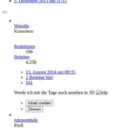
5. Dezember 2013 um 11:15
Wassilis
Konsolero
Reaktionen
196
Beiträge
4.258
13. August 2014 um 09:35
2 Beiträge hier
#41
Werde ich mir die Tage auch ansehen in 3D
Inhalt melden
Zitieren
ruhrpottdude
Profi