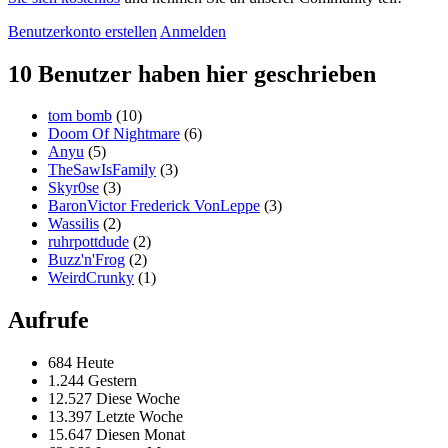
Benutzerkonto erstellen
Anmelden
10 Benutzer haben hier geschrieben
tom bomb
(10)
Doom Of Nightmare
(6)
Anyu
(5)
TheSawIsFamily
(3)
Skyr0se
(3)
BaronVictor Frederick VonLeppe
(3)
Wassilis
(2)
ruhrpottdude
(2)
Buzz'n'Frog
(2)
WeirdCrunky
(1)
Aufrufe
684 Heute
1.244 Gestern
12.527 Diese Woche
13.397 Letzte Woche
15.647 Diesen Monat