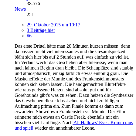
38.576
News
251
29. Oktober 2015 um 19:17
3 Beiträge hier
#6
Das erste Drittel hätte man 20 Minuten kürzen müssen, denn
da passiert nicht viel interessantes und die Gesamtspielzeit
bläht sich hier bis auf 2 Stunden auf, was einfach zu viel ist.
Im Verlauf weckt das Geschehen aber Interesse, wenn man
nach lahmen Beginn dran bleibt. Die Schauplätze sind staubig
und atmosphärisch, einzig farblich etwas eintönig grau. Die
Maskeneffekte der Mumie und des Frankensteinmonsters
können sich sehen lassen. Die handgemachten Bluteffekte
wie raus gerissene Herzen sind absolut gut und für
Gorehounds gibt’s was zu sehen. Dazu heizen die Synthesizer
das Geschehen dieser klassischen und nicht zu billigen
Aufmachung prima ein. Zum Finale kommt es dann zum
erwarteten Showdown Frankenstein vs. Mumie. Der Film
erinnerte mich etwas an Castle Freak, ebenfalls mit ein
bisschen viel Lauflänge. Nach
All Hallows' Eve - Komm raus
und spiel!
wieder ein annehmbarer Leone.