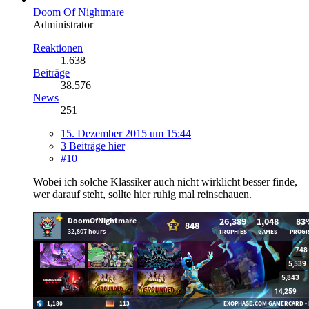
Doom Of Nightmare
Administrator
Reaktionen
1.638
Beiträge
38.576
News
251
15. Dezember 2015 um 15:44
3 Beiträge hier
#10
Wobei ich solche Klassiker auch nicht wirklicht besser finde,
wer darauf steht, sollte hier ruhig mal reinschauen.