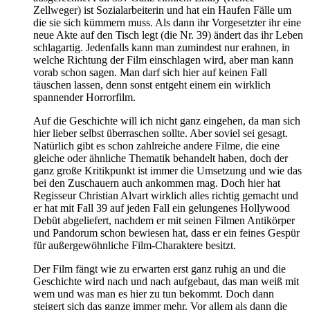
Zellweger) ist Sozialarbeiterin und hat ein Haufen Fälle um
die sie sich kümmern muss. Als dann ihr Vorgesetzter ihr eine
neue Akte auf den Tisch legt (die Nr. 39) ändert das ihr Leben
schlagartig. Jedenfalls kann man zumindest nur erahnen, in
welche Richtung der Film einschlagen wird, aber man kann
vorab schon sagen. Man darf sich hier auf keinen Fall
täuschen lassen, denn sonst entgeht einem ein wirklich
spannender Horrorfilm.
Auf die Geschichte will ich nicht ganz eingehen, da man sich
hier lieber selbst überraschen sollte. Aber soviel sei gesagt.
Natürlich gibt es schon zahlreiche andere Filme, die eine
gleiche oder ähnliche Thematik behandelt haben, doch der
ganz große Kritikpunkt ist immer die Umsetzung und wie das
bei den Zuschauern auch ankommen mag. Doch hier hat
Regisseur Christian Alvart wirklich alles richtig gemacht und
er hat mit Fall 39 auf jeden Fall ein gelungenes Hollywood
Debüt abgeliefert, nachdem er mit seinen Filmen Antikörper
und Pandorum schon bewiesen hat, dass er ein feines Gespür
für außergewöhnliche Film-Charaktere besitzt.
Der Film fängt wie zu erwarten erst ganz ruhig an und die
Geschichte wird nach und nach aufgebaut, das man weiß mit
wem und was man es hier zu tun bekommt. Doch dann
steigert sich das ganze immer mehr. Vor allem als dann die