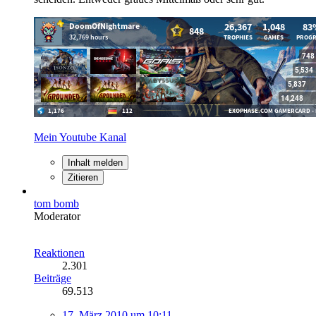
Mein Youtube Kanal
Inhalt melden
Zitieren
tom bomb
Moderator
Reaktionen
2.301
Beiträge
69.513
17. März 2010 um 10:11