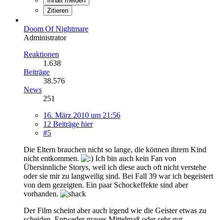
Inhalt melden
Zitieren
Doom Of Nightmare
Administrator
Reaktionen
1.638
Beiträge
38.576
News
251
16. März 2010 um 21:56
12 Beiträge hier
#5
Die Eltern brauchen nicht so lange, die können ihrem Kind
nicht entkommen.
Ich bin auch kein Fan von
Übersinnliche Storys, weil ich diese auch oft nicht verstehe
oder sie mir zu langweilig sind. Bei Fall 39 war ich begeistert
von dem gezeigten. Ein paar Schockeffekte sind aber
vorhanden.
Der Film scheint aber auch irgend wie die Geister etwas zu
scheiden. Entweder graues Mittelmaß oder sehr gut.