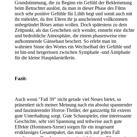
Grundstimmung, die zu Beginn ein Gefühl der Beklemmung
beim Betrachter auslöst, da man in dieser Phase des Films
noch sehr positive Gefühle für Lilith hegt und somit auch mit
ihr mitleidet, da ihre Eltern ihr ja anscheinend vollkommen
unbegründet Böses antun wollen. Doch spätestens zu dem
Zeitpunkt, als das Geschehen sich wendet, entsteht eine dichte
und bedrohliche Atmosphäre, die einem phasenweise eine
aufkommende Gänsehaut beschert. So erlebt man im
wahrsten Sinne des Wortes ein Wechselbad der Gefühle und
ist hin-und hergerissen zwischen Symphatie -und Antiphatie
für die kleine Hauptdarstellerin.
Fazit:
Auch wenn "Fall 39" nicht gerade viel Neues bietet, so
präsentiert sich meiner Meinung nach ein absolut spannender
und faszinierender Horror-Thriller, der ganzzeitig für extrem
gute Unterhaltung sorgt. Gute Schauspieler, eine interessante
Geschichte, sehr viel Spannung und teilweise auch gute
Effekte (Hornissen-Szene) sorgen für ein insgesamt
erstklassiges Gesamtpaket, das man sich auf jeden Fall