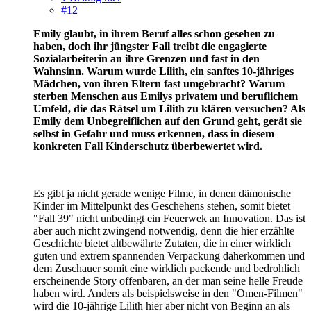
#12
Emily glaubt, in ihrem Beruf alles schon gesehen zu
haben, doch ihr jüngster Fall treibt die engagierte
Sozialarbeiterin an ihre Grenzen und fast in den
Wahnsinn. Warum wurde Lilith, ein sanftes 10-jähriges
Mädchen, von ihren Eltern fast umgebracht? Warum
sterben Menschen aus Emilys privatem und beruflichem
Umfeld, die das Rätsel um Lilith zu klären versuchen? Als
Emily dem Unbegreiflichen auf den Grund geht, gerät sie
selbst in Gefahr und muss erkennen, dass in diesem
konkreten Fall Kinderschutz überbewertet wird.
Es gibt ja nicht gerade wenige Filme, in denen dämonische
Kinder im Mittelpunkt des Geschehens stehen, somit bietet
"Fall 39" nicht unbedingt ein Feuerwek an Innovation. Das ist
aber auch nicht zwingend notwendig, denn die hier erzählte
Geschichte bietet altbewährte Zutaten, die in einer wirklich
guten und extrem spannenden Verpackung daherkommen und
dem Zuschauer somit eine wirklich packende und bedrohlich
erscheinende Story offenbaren, an der man seine helle Freude
haben wird. Anders als beispielsweise in den "Omen-Filmen"
wird die 10-jährige Lilith hier aber nicht von Beginn an als