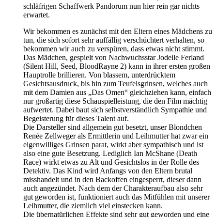
schläfrigen Schaffwerk Pandorum nun hier rein gar nichts
erwartet.
Wir bekommen es zunächst mit den Eltern eines Mädchens zu
tun, die sich sofort sehr auffällig verschüchtert verhalten, so
bekommen wir auch zu verspüren, dass etwas nicht stimmt.
Das Mädchen, gespielt von Nachwuchsstar Jodelle Ferland
(Silent Hill, Seed, BloodRayne 2) kann in ihrer ersten großen
Hauptrolle brillieren. Von blassem, unterdrücktem
Gesichtsausdruck, bis hin zum Teufelsgrinsen, welches auch
mit dem Damien aus „Das Omen“ gleichziehen kann, einfach
nur großartig diese Schauspielleistung, die den Film mächtig
aufwertet. Dabei baut sich selbstverständlich Sympathie und
Begeisterung für dieses Talent auf.
Die Darsteller sind allgemein gut besetzt, unser Blondchen
Renée Zellweger als Ermittlerin und Leihmutter hat zwar ein
eigenwilliges Grinsen parat, wirkt aber sympathisch und ist
also eine gute Besetzung. Lediglich Ian McShane (Death
Race) wirkt etwas zu Alt und Gesichtslos in der Rolle des
Detektiv. Das Kind wird Anfangs von den Eltern brutal
misshandelt und in den Backoffen eingesperrt, dieser dann
auch angezündet. Nach dem der Charakteraufbau also sehr
gut geworden ist, funktioniert auch das Mitfühlen mit unserer
Leihmutter, die ziemlich viel einstecken kann.
Die übernatürlichen Effekte sind sehr gut geworden und eine