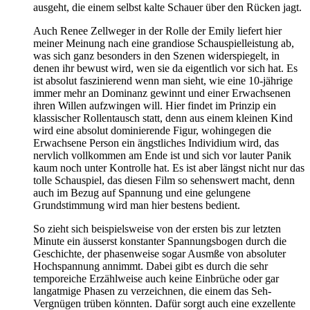
ausgeht, die einem selbst kalte Schauer über den Rücken jagt.
Auch Renee Zellweger in der Rolle der Emily liefert hier
meiner Meinung nach eine grandiose Schauspielleistung ab,
was sich ganz besonders in den Szenen widerspiegelt, in
denen ihr bewust wird, wen sie da eigentlich vor sich hat. Es
ist absolut faszinierend wenn man sieht, wie eine 10-jährige
immer mehr an Dominanz gewinnt und einer Erwachsenen
ihren Willen aufzwingen will. Hier findet im Prinzip ein
klassischer Rollentausch statt, denn aus einem kleinen Kind
wird eine absolut dominierende Figur, wohingegen die
Erwachsene Person ein ängstliches Individium wird, das
nervlich vollkommen am Ende ist und sich vor lauter Panik
kaum noch unter Kontrolle hat. Es ist aber längst nicht nur das
tolle Schauspiel, das diesen Film so sehenswert macht, denn
auch im Bezug auf Spannung und eine gelungene
Grundstimmung wird man hier bestens bedient.
So zieht sich beispielsweise von der ersten bis zur letzten
Minute ein äusserst konstanter Spannungsbogen durch die
Geschichte, der phasenweise sogar Ausmße von absoluter
Hochspannung annimmt. Dabei gibt es durch die sehr
temporeiche Erzählweise auch keine Einbrüche oder gar
langatmige Phasen zu verzeichnen, die einem das Seh-
Vergnügen trüben könnten. Dafür sorgt auch eine exzellente