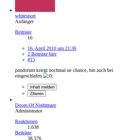
whitesport
Anfänger
Beiträge
16
16. April 2010 um 21:36
2 Beiträge hier
#15
pandorum kriegt nochmal ne chance, bin auch bei
eingeschlafen
Inhalt melden
Zitieren
Doom Of Nightmare
Administrator
Reaktionen
1.638
Beiträge
38.576