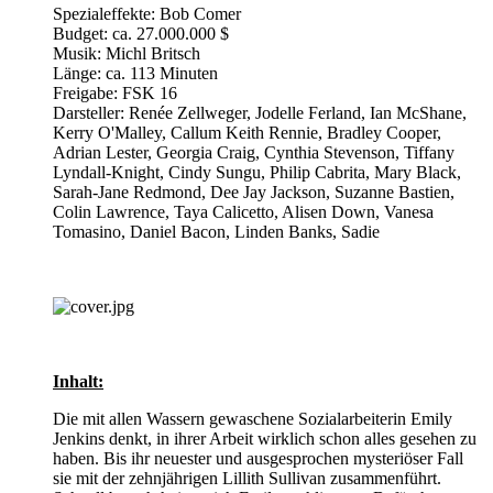
Spezialeffekte: Bob Comer
Budget: ca. 27.000.000 $
Musik: Michl Britsch
Länge: ca. 113 Minuten
Freigabe: FSK 16
Darsteller: Renée Zellweger, Jodelle Ferland, Ian McShane,
Kerry O'Malley, Callum Keith Rennie, Bradley Cooper,
Adrian Lester, Georgia Craig, Cynthia Stevenson, Tiffany
Lyndall-Knight, Cindy Sungu, Philip Cabrita, Mary Black,
Sarah-Jane Redmond, Dee Jay Jackson, Suzanne Bastien,
Colin Lawrence, Taya Calicetto, Alisen Down, Vanesa
Tomasino, Daniel Bacon, Linden Banks, Sadie
Inhalt:
Die mit allen Wassern gewaschene Sozialarbeiterin Emily
Jenkins denkt, in ihrer Arbeit wirklich schon alles gesehen zu
haben. Bis ihr neuester und ausgesprochen mysteriöser Fall
sie mit der zehnjährigen Lillith Sullivan zusammenführt.