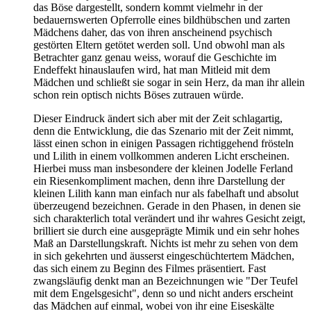
das Böse dargestellt, sondern kommt vielmehr in der
bedauernswerten Opferrolle eines bildhübschen und zarten
Mädchens daher, das von ihren anscheinend psychisch
gestörten Eltern getötet werden soll. Und obwohl man als
Betrachter ganz genau weiss, worauf die Geschichte im
Endeffekt hinauslaufen wird, hat man Mitleid mit dem
Mädchen und schließt sie sogar in sein Herz, da man ihr allein
schon rein optisch nichts Böses zutrauen würde.
Dieser Eindruck ändert sich aber mit der Zeit schlagartig,
denn die Entwicklung, die das Szenario mit der Zeit nimmt,
lässt einen schon in einigen Passagen richtiggehend frösteln
und Lilith in einem vollkommen anderen Licht erscheinen.
Hierbei muss man insbesondere der kleinen Jodelle Ferland
ein Riesenkompliment machen, denn ihre Darstellung der
kleinen Lilith kann man einfach nur als fabelhaft und absolut
überzeugend bezeichnen. Gerade in den Phasen, in denen sie
sich charakterlich total verändert und ihr wahres Gesicht zeigt,
brilliert sie durch eine ausgeprägte Mimik und ein sehr hohes
Maß an Darstellungskraft. Nichts ist mehr zu sehen von dem
in sich gekehrten und äusserst eingeschüchtertem Mädchen,
das sich einem zu Beginn des Filmes präsentiert. Fast
zwangsläufig denkt man an Bezeichnungen wie "Der Teufel
mit dem Engelsgesicht", denn so und nicht anders erscheint
das Mädchen auf einmal, wobei von ihr eine Eiseskälte