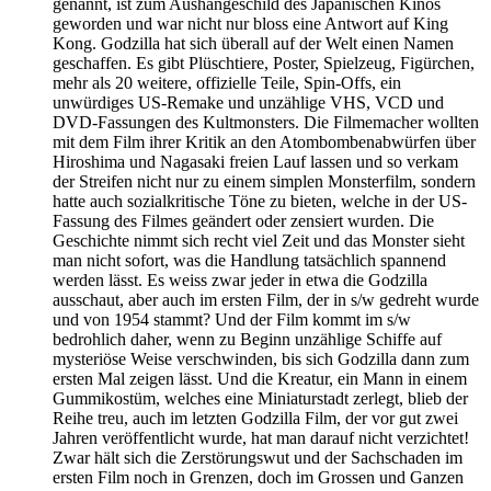
genannt, ist zum Aushängeschild des Japanischen Kinos
geworden und war nicht nur bloss eine Antwort auf King
Kong. Godzilla hat sich überall auf der Welt einen Namen
geschaffen. Es gibt Plüschtiere, Poster, Spielzeug, Figürchen,
mehr als 20 weitere, offizielle Teile, Spin-Offs, ein
unwürdiges US-Remake und unzählige VHS, VCD und
DVD-Fassungen des Kultmonsters. Die Filmemacher wollten
mit dem Film ihrer Kritik an den Atombombenabwürfen über
Hiroshima und Nagasaki freien Lauf lassen und so verkam
der Streifen nicht nur zu einem simplen Monsterfilm, sondern
hatte auch sozialkritische Töne zu bieten, welche in der US-
Fassung des Filmes geändert oder zensiert wurden. Die
Geschichte nimmt sich recht viel Zeit und das Monster sieht
man nicht sofort, was die Handlung tatsächlich spannend
werden lässt. Es weiss zwar jeder in etwa die Godzilla
ausschaut, aber auch im ersten Film, der in s/w gedreht wurde
und von 1954 stammt? Und der Film kommt im s/w
bedrohlich daher, wenn zu Beginn unzählige Schiffe auf
mysteriöse Weise verschwinden, bis sich Godzilla dann zum
ersten Mal zeigen lässt. Und die Kreatur, ein Mann in einem
Gummikostüm, welches eine Miniaturstadt zerlegt, blieb der
Reihe treu, auch im letzten Godzilla Film, der vor gut zwei
Jahren veröffentlicht wurde, hat man darauf nicht verzichtet!
Zwar hält sich die Zerstörungswut und der Sachschaden im
ersten Film noch in Grenzen, doch im Grossen und Ganzen