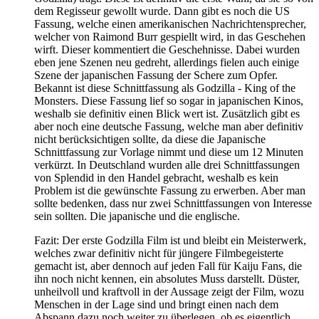
dem Regisseur gewollt wurde. Dann gibt es noch die US
Fassung, welche einen amerikanischen Nachrichtensprecher,
welcher von Raimond Burr gespiellt wird, in das Geschehen
wirft. Dieser kommentiert die Geschehnisse. Dabei wurden
eben jene Szenen neu gedreht, allerdings fielen auch einige
Szene der japanischen Fassung der Schere zum Opfer.
Bekannt ist diese Schnittfassung als Godzilla - King of the
Monsters. Diese Fassung lief so sogar in japanischen Kinos,
weshalb sie definitiv einen Blick wert ist. Zusätzlich gibt es
aber noch eine deutsche Fassung, welche man aber definitiv
nicht berücksichtigen sollte, da diese die Japanische
Schnittfassung zur Vorlage nimmt und diese um 12 Minuten
verkürzt. In Deutschland wurden alle drei Schnittfassungen
von Splendid in den Handel gebracht, weshalb es kein
Problem ist die gewünschte Fassung zu erwerben. Aber man
sollte bedenken, dass nur zwei Schnittfassungen von Interesse
sein sollten. Die japanische und die englische.
Fazit: Der erste Godzilla Film ist und bleibt ein Meisterwerk,
welches zwar definitiv nicht für jüngere Filmbegeisterte
gemacht ist, aber dennoch auf jeden Fall für Kaiju Fans, die
ihn noch nicht kennen, ein absolutes Muss darstellt. Düster,
unheilvoll und kraftvoll in der Aussage zeigt der Film, wozu
Menschen in der Lage sind und bringt einen nach dem
Abspann dazu noch weiter zu überlegen, ob es eigentlich