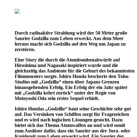
Durch radioaktive Strahlung wird der 50 Meter große
Saurier Godzilla zum Leben erweckt. Aus dem Meer
heraus macht sich Godzilla auf den Weg um Japan zu
zerstören.
Eine Story die durch die Atombombenabwürfe auf
Hiroshima und Nagasaki inspiriert wurde und die
gleichzeitig das Ambiente für die Geburt des bekanntesten
Filmmonsters sorgte. Ishiro Honda bescherte den Toho-
Studios mit „Godzilla“ einen über Japans Grenzen
hinausgehenden Erfolg. Ein Erfolg der ein Jahr später
mit „Godzilla kehrt zurück“ unter der Regie von
Motoyoshi Oda sein erstes Sequel erhielt.
Ishiro Hondas „Godzilla“ baut seine Geschichte sehr gut
auf. Das Versinken von Schiffen sorgt für Fragezeichen
und es wird nach logischen Lösungen gesucht. Dazu
bietet sich das Thema Atomwaffen an und wird somit
zum Auslöser dafür, dass ein Saurier aus der Jura- oder
Kreidezeit zum Leben erweckt wird. Ein Saurier der