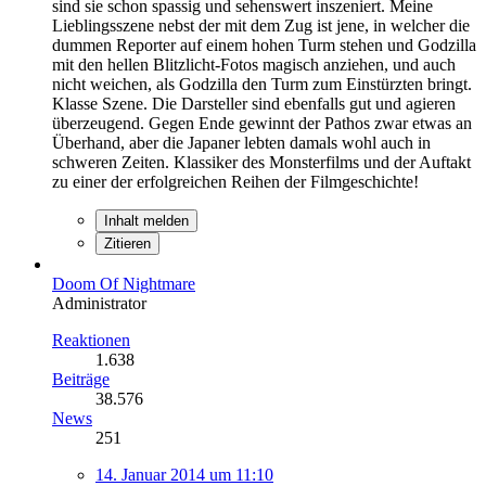
sind sie schon spassig und sehenswert inszeniert. Meine
Lieblingsszene nebst der mit dem Zug ist jene, in welcher die
dummen Reporter auf einem hohen Turm stehen und Godzilla
mit den hellen Blitzlicht-Fotos magisch anziehen, und auch
nicht weichen, als Godzilla den Turm zum Einstürzten bringt.
Klasse Szene. Die Darsteller sind ebenfalls gut und agieren
überzeugend. Gegen Ende gewinnt der Pathos zwar etwas an
Überhand, aber die Japaner lebten damals wohl auch in
schweren Zeiten. Klassiker des Monsterfilms und der Auftakt
zu einer der erfolgreichen Reihen der Filmgeschichte!
Inhalt melden
Zitieren
Doom Of Nightmare
Administrator
Reaktionen
1.638
Beiträge
38.576
News
251
14. Januar 2014 um 11:10