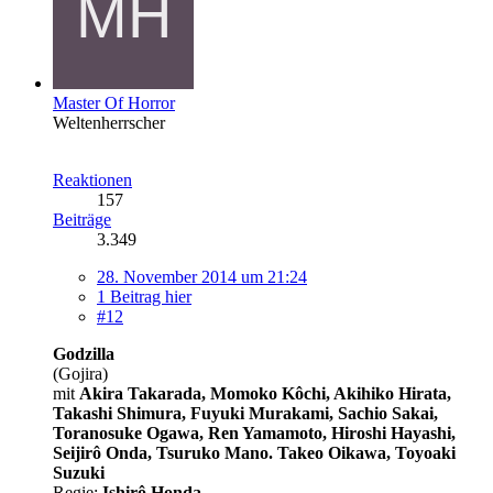
Master Of Horror
Weltenherrscher
Reaktionen
157
Beiträge
3.349
28. November 2014 um 21:24
1 Beitrag hier
#12
Godzilla
(Gojira)
mit
Akira Takarada, Momoko Kôchi, Akihiko Hirata,
Takashi Shimura, Fuyuki Murakami, Sachio Sakai,
Toranosuke Ogawa, Ren Yamamoto, Hiroshi Hayashi,
Seijirô Onda, Tsuruko Mano. Takeo Oikawa, Toyoaki
Suzuki
Regie:
Ishirô Honda