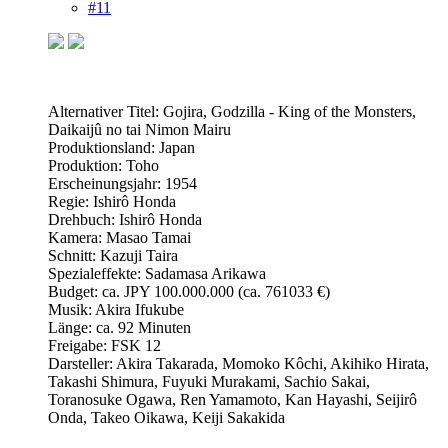
#11
Alternativer Titel: Gojira, Godzilla - King of the Monsters,
Daikaijû no tai Nimon Mairu
Produktionsland: Japan
Produktion: Toho
Erscheinungsjahr: 1954
Regie: Ishirô Honda
Drehbuch: Ishirô Honda
Kamera: Masao Tamai
Schnitt: Kazuji Taira
Spezialeffekte: Sadamasa Arikawa
Budget: ca. JPY 100.000.000 (ca. 761033 €)
Musik: Akira Ifukube
Länge: ca. 92 Minuten
Freigabe: FSK 12
Darsteller: Akira Takarada, Momoko Kôchi, Akihiko Hirata,
Takashi Shimura, Fuyuki Murakami, Sachio Sakai,
Toranosuke Ogawa, Ren Yamamoto, Kan Hayashi, Seijirô
Onda, Takeo Oikawa, Keiji Sakakida