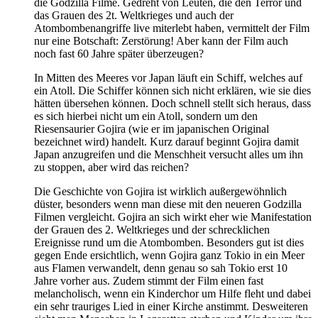
die Godzilla Filme. Gedreht von Leuten, die den Terror und
das Grauen des 2t. Weltkrieges und auch der
Atombombenangriffe live miterlebt haben, vermittelt der Film
nur eine Botschaft: Zerstörung! Aber kann der Film auch
noch fast 60 Jahre später überzeugen?
In Mitten des Meeres vor Japan läuft ein Schiff, welches auf
ein Atoll. Die Schiffer können sich nicht erklären, wie sie dies
hätten übersehen können. Doch schnell stellt sich heraus, dass
es sich hierbei nicht um ein Atoll, sondern um den
Riesensaurier Gojira (wie er im japanischen Original
bezeichnet wird) handelt. Kurz darauf beginnt Gojira damit
Japan anzugreifen und die Menschheit versucht alles um ihn
zu stoppen, aber wird das reichen?
Die Geschichte von Gojira ist wirklich außergewöhnlich
düster, besonders wenn man diese mit den neueren Godzilla
Filmen vergleicht. Gojira an sich wirkt eher wie Manifestation
der Grauen des 2. Weltkrieges und der schrecklichen
Ereignisse rund um die Atombomben. Besonders gut ist dies
gegen Ende ersichtlich, wenn Gojira ganz Tokio in ein Meer
aus Flamen verwandelt, denn genau so sah Tokio erst 10
Jahre vorher aus. Zudem stimmt der Film einen fast
melancholisch, wenn ein Kinderchor um Hilfe fleht und dabei
ein sehr trauriges Lied in einer Kirche anstimmt. Desweiteren