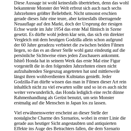
Diese Aussage ist wohl keinesfalls übertrieben, denn das wohl
bekannteste Monster der Welt erfreut sich auch nach sechs
Jahrzehnten größter Beliebtheit. Nicht umsonst erschien
gerade dieses Jahr eine teure, aber keinesfalls überragende
Neuauflage auf den Markt, doch der Ursprung der riesigen
Echse wurde im Jahr 1954 das erste Mal filmisch in Szene
gesetzt. Es dürfte wohl jedem klar sein, das sich ein direkter
Vergleich mit dem heutigen Godzilla allein schon aufgrund
der 60 Jahre geradezu verbietet die zwischen beiden Filmen
liegen, so das es an dieser Stelle wohl ganz eindeutig auf die
persönliche Sichtweise eines jeden Zuschauers ankommt.
Ishirô Honda hat in seinem Werk das erste Mal eine Figur
vorgestellt die in den folgenden Jahrzehnten einen nicht
aufzuhaltenden Siegeszug angetreten hat und mittlerweile
längst ihren wohlverdienten Kultstatus genießt. Jeder
Godzilla-Fan dürfte wissen das man in Filmen dieser Art rein
inhaltlich nicht zu viel erwarten sollte und so ist es auch nicht
weiter verwunderlich, das Honda lediglich eine recht dünne
Rahmenhandlung als Gerüst benutzt, um sein Monster
erstmalig auf die Menschen in Japan los zu lassen.
Viel erwähnenswerter erscheint an dieser Stelle der
nostalgische Charme des Szenarios, wobei in erster Linie die
gerade aus heutiger Sicht angestaubten und antiquierten
Effekte ins Auge des Betrachters fallen, die dem Szenario