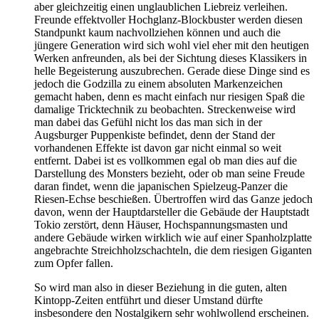
aber gleichzeitig einen unglaublichen Liebreiz verleihen.
Freunde effektvoller Hochglanz-Blockbuster werden diesen
Standpunkt kaum nachvollziehen können und auch die
jüngere Generation wird sich wohl viel eher mit den heutigen
Werken anfreunden, als bei der Sichtung dieses Klassikers in
helle Begeisterung auszubrechen. Gerade diese Dinge sind es
jedoch die Godzilla zu einem absoluten Markenzeichen
gemacht haben, denn es macht einfach nur riesigen Spaß die
damalige Tricktechnik zu beobachten. Streckenweise wird
man dabei das Gefühl nicht los das man sich in der
Augsburger Puppenkiste befindet, denn der Stand der
vorhandenen Effekte ist davon gar nicht einmal so weit
entfernt. Dabei ist es vollkommen egal ob man dies auf die
Darstellung des Monsters bezieht, oder ob man seine Freude
daran findet, wenn die japanischen Spielzeug-Panzer die
Riesen-Echse beschießen. Übertroffen wird das Ganze jedoch
davon, wenn der Hauptdarsteller die Gebäude der Hauptstadt
Tokio zerstört, denn Häuser, Hochspannungsmasten und
andere Gebäude wirken wirklich wie auf einer Spanholzplatte
angebrachte Streichholzschachteln, die dem riesigen Giganten
zum Opfer fallen.
So wird man also in dieser Beziehung in die guten, alten
Kintopp-Zeiten entführt und dieser Umstand dürfte
insbesondere den Nostalgikern sehr wohlwollend erscheinen.