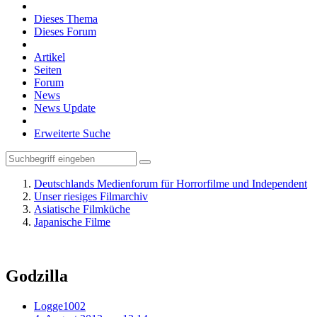
Dieses Thema
Dieses Forum
Artikel
Seiten
Forum
News
News Update
Erweiterte Suche
Deutschlands Medienforum für Horrorfilme und Independent
Unser riesiges Filmarchiv
Asiatische Filmküche
Japanische Filme
Godzilla
Logge1002