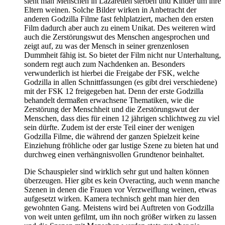
sieht man Menschen in Lazaretten sterben und Kinder um ihre
Eltern weinen. Solche Bilder wirken in Anbetracht der
anderen Godzilla Filme fast fehlplatziert, machen den ersten
Film dadurch aber auch zu einem Unikat. Des weiteren wird
auch die Zerstörungswut des Menschen angesprochen und
zeigt auf, zu was der Mensch in seiner grenzenlosen
Dummheit fähig ist. So bietet der Film nicht nur Unterhaltung,
sondern regt auch zum Nachdenken an. Besonders
verwunderlich ist hierbei die Freigabe der FSK, welche
Godzilla in allen Schnittfassungen (es gibt drei verschiedene)
mit der FSK 12 freigegeben hat. Denn der erste Godzilla
behandelt dermaßen erwachsene Thematiken, wie die
Zerstörung der Menschheit und die Zerstörungswut der
Menschen, dass dies für einen 12 jährigen schlichtweg zu viel
sein dürfte. Zudem ist der erste Teil einer der wenigen
Godzilla Filme, die während der ganzen Spielzeit keine
Einziehung fröhliche oder gar lustige Szene zu bieten hat und
durchweg einen verhängnisvollen Grundtenor beinhaltet.
Die Schauspieler sind wirklich sehr gut und halten können
überzeugen. Hier gibt es kein Overacting, auch wenn manche
Szenen in denen die Frauen vor Verzweiflung weinen, etwas
aufgesetzt wirken. Kamera technisch geht man hier den
gewohnten Gang. Meistens wird bei Auftreten von Godzilla
von weit unten gefilmt, um ihn noch größer wirken zu lassen