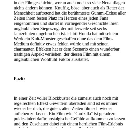
in der Filmgeschichte, woran auch noch so viele Neuauflagen
nichts ändern können. Knuffig, böse, aber auch als Retter der
Menschheit auftretend hat die berühmteste Gummi-Echse aller
Zeiten ihren festen Platz im Herzen eines jeden Fans
eingenommen und startet in vorliegender Geschichte ihren
unglaublichen Siegeszug, der mittlerweile seit sechs
Jahrzehnten ungebrochen ist. Ishirô Honda hat mit seinem
Werk ein Kult-Monster geschaffen ohne das dem Film-
Medium definitiv etwas fehlen würde und mit seinen
charmanten Effekten hat er dem Szenario einen wunderbar
trashigen Aspekt verliehen, der diesen Film mit einem
unglaublichen Wohlfühl-Faktor ausstattet.
Fazit:
In einer Zeit voller Blockbuster die zumeist auch noch mit
regelrechten Effekt-Gewittern überladen sind ist es immer
wieder herrlich, die guten, alten Zeiten filmisch wieder
aufleben zu lassen. Ein Film wie "Godzilla" ist geradezu
prädestiniert dafür nostalgische Gefühle aufkommen zu lassen
und den Zuschauer dabei mit einem herrlichen Film-Erlebnis