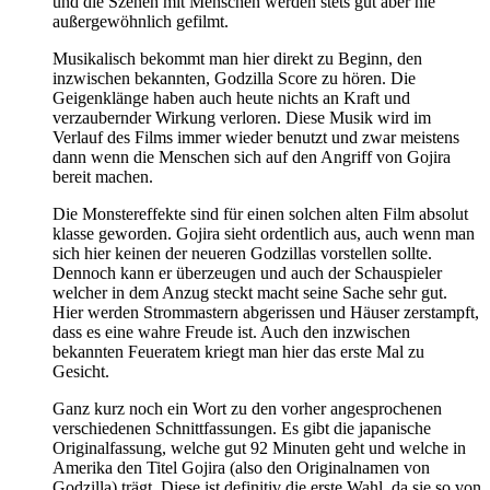
und die Szenen mit Menschen werden stets gut aber nie
außergewöhnlich gefilmt.
Musikalisch bekommt man hier direkt zu Beginn, den
inzwischen bekannten, Godzilla Score zu hören. Die
Geigenklänge haben auch heute nichts an Kraft und
verzaubernder Wirkung verloren. Diese Musik wird im
Verlauf des Films immer wieder benutzt und zwar meistens
dann wenn die Menschen sich auf den Angriff von Gojira
bereit machen.
Die Monstereffekte sind für einen solchen alten Film absolut
klasse geworden. Gojira sieht ordentlich aus, auch wenn man
sich hier keinen der neueren Godzillas vorstellen sollte.
Dennoch kann er überzeugen und auch der Schauspieler
welcher in dem Anzug steckt macht seine Sache sehr gut.
Hier werden Strommastern abgerissen und Häuser zerstampft,
dass es eine wahre Freude ist. Auch den inzwischen
bekannten Feueratem kriegt man hier das erste Mal zu
Gesicht.
Ganz kurz noch ein Wort zu den vorher angesprochenen
verschiedenen Schnittfassungen. Es gibt die japanische
Originalfassung, welche gut 92 Minuten geht und welche in
Amerika den Titel Gojira (also den Originalnamen von
Godzilla) trägt. Diese ist definitiv die erste Wahl, da sie so von