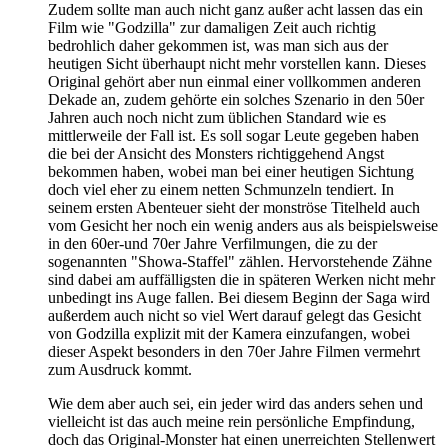
Zudem sollte man auch nicht ganz außer acht lassen das ein
Film wie "Godzilla" zur damaligen Zeit auch richtig
bedrohlich daher gekommen ist, was man sich aus der
heutigen Sicht überhaupt nicht mehr vorstellen kann. Dieses
Original gehört aber nun einmal einer vollkommen anderen
Dekade an, zudem gehörte ein solches Szenario in den 50er
Jahren auch noch nicht zum üblichen Standard wie es
mittlerweile der Fall ist. Es soll sogar Leute gegeben haben
die bei der Ansicht des Monsters richtiggehend Angst
bekommen haben, wobei man bei einer heutigen Sichtung
doch viel eher zu einem netten Schmunzeln tendiert. In
seinem ersten Abenteuer sieht der monströse Titelheld auch
vom Gesicht her noch ein wenig anders aus als beispielsweise
in den 60er-und 70er Jahre Verfilmungen, die zu der
sogenannten "Showa-Staffel" zählen. Hervorstehende Zähne
sind dabei am auffälligsten die in späteren Werken nicht mehr
unbedingt ins Auge fallen. Bei diesem Beginn der Saga wird
außerdem auch nicht so viel Wert darauf gelegt das Gesicht
von Godzilla explizit mit der Kamera einzufangen, wobei
dieser Aspekt besonders in den 70er Jahre Filmen vermehrt
zum Ausdruck kommt.
Wie dem aber auch sei, ein jeder wird das anders sehen und
vielleicht ist das auch meine rein persönliche Empfindung,
doch das Original-Monster hat einen unerreichten Stellenwert