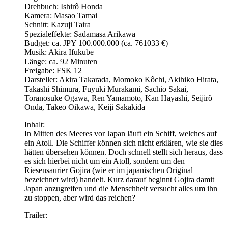
Drehbuch: Ishirô Honda
Kamera: Masao Tamai
Schnitt: Kazuji Taira
Spezialeffekte: Sadamasa Arikawa
Budget: ca. JPY 100.000.000 (ca. 761033 €)
Musik: Akira Ifukube
Länge: ca. 92 Minuten
Freigabe: FSK 12
Darsteller: Akira Takarada, Momoko Kôchi, Akihiko Hirata,
Takashi Shimura, Fuyuki Murakami, Sachio Sakai,
Toranosuke Ogawa, Ren Yamamoto, Kan Hayashi, Seijirô
Onda, Takeo Oikawa, Keiji Sakakida
Inhalt:
In Mitten des Meeres vor Japan läuft ein Schiff, welches auf
ein Atoll. Die Schiffer können sich nicht erklären, wie sie dies
hätten übersehen können. Doch schnell stellt sich heraus, dass
es sich hierbei nicht um ein Atoll, sondern um den
Riesensaurier Gojira (wie er im japanischen Original
bezeichnet wird) handelt. Kurz darauf beginnt Gojira damit
Japan anzugreifen und die Menschheit versucht alles um ihn
zu stoppen, aber wird das reichen?
Trailer: