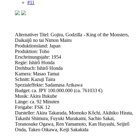
#11
Alternativer Titel: Gojira, Godzilla - King of the Monsters,
Daikaijû no tai Nimon Mairu
Produktionsland: Japan
Produktion: Toho
Erscheinungsjahr: 1954
Regie: Ishirô Honda
Drehbuch: Ishirô Honda
Kamera: Masao Tamai
Schnitt: Kazuji Taira
Spezialeffekte: Sadamasa Arikawa
Budget: ca. JPY 100.000.000 (ca. 761033 €)
Musik: Akira Ifukube
Länge: ca. 92 Minuten
Freigabe: FSK 12
Darsteller: Akira Takarada, Momoko Kôchi, Akihiko Hirata,
Takashi Shimura, Fuyuki Murakami, Sachio Sakai,
Toranosuke Ogawa, Ren Yamamoto, Kan Hayashi, Seijirô
Onda, Takeo Oikawa, Keiji Sakakida