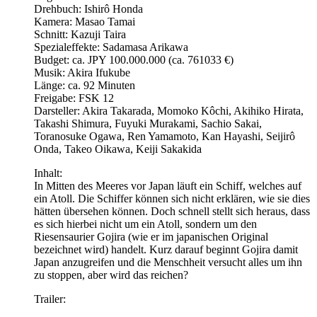
Drehbuch: Ishirô Honda
Kamera: Masao Tamai
Schnitt: Kazuji Taira
Spezialeffekte: Sadamasa Arikawa
Budget: ca. JPY 100.000.000 (ca. 761033 €)
Musik: Akira Ifukube
Länge: ca. 92 Minuten
Freigabe: FSK 12
Darsteller: Akira Takarada, Momoko Kôchi, Akihiko Hirata,
Takashi Shimura, Fuyuki Murakami, Sachio Sakai,
Toranosuke Ogawa, Ren Yamamoto, Kan Hayashi, Seijirô
Onda, Takeo Oikawa, Keiji Sakakida
Inhalt:
In Mitten des Meeres vor Japan läuft ein Schiff, welches auf
ein Atoll. Die Schiffer können sich nicht erklären, wie sie dies
hätten übersehen können. Doch schnell stellt sich heraus, dass
es sich hierbei nicht um ein Atoll, sondern um den
Riesensaurier Gojira (wie er im japanischen Original
bezeichnet wird) handelt. Kurz darauf beginnt Gojira damit
Japan anzugreifen und die Menschheit versucht alles um ihn
zu stoppen, aber wird das reichen?
Trailer: