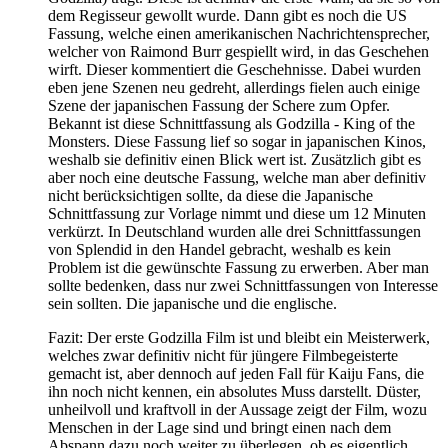
dem Regisseur gewollt wurde. Dann gibt es noch die US
Fassung, welche einen amerikanischen Nachrichtensprecher,
welcher von Raimond Burr gespiellt wird, in das Geschehen
wirft. Dieser kommentiert die Geschehnisse. Dabei wurden
eben jene Szenen neu gedreht, allerdings fielen auch einige
Szene der japanischen Fassung der Schere zum Opfer.
Bekannt ist diese Schnittfassung als Godzilla - King of the
Monsters. Diese Fassung lief so sogar in japanischen Kinos,
weshalb sie definitiv einen Blick wert ist. Zusätzlich gibt es
aber noch eine deutsche Fassung, welche man aber definitiv
nicht berücksichtigen sollte, da diese die Japanische
Schnittfassung zur Vorlage nimmt und diese um 12 Minuten
verkürzt. In Deutschland wurden alle drei Schnittfassungen
von Splendid in den Handel gebracht, weshalb es kein
Problem ist die gewünschte Fassung zu erwerben. Aber man
sollte bedenken, dass nur zwei Schnittfassungen von Interesse
sein sollten. Die japanische und die englische.
Fazit: Der erste Godzilla Film ist und bleibt ein Meisterwerk,
welches zwar definitiv nicht für jüngere Filmbegeisterte
gemacht ist, aber dennoch auf jeden Fall für Kaiju Fans, die
ihn noch nicht kennen, ein absolutes Muss darstellt. Düster,
unheilvoll und kraftvoll in der Aussage zeigt der Film, wozu
Menschen in der Lage sind und bringt einen nach dem
Abspann dazu noch weiter zu überlegen, ob es eigentlich