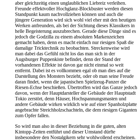
aber gleichzeitig einen unglaublichen Liebreiz verleihen.
Freunde effektvoller Hochglanz-Blockbuster werden diesen
Standpunkt kaum nachvollziehen können und auch die
jüngere Generation wird sich wohl viel eher mit den heutigen
Werken anfreunden, als bei der Sichtung dieses Klassikers in
helle Begeisterung auszubrechen. Gerade diese Dinge sind es
jedoch die Godzilla zu einem absoluten Markenzeichen
gemacht haben, denn es macht einfach nur riesigen Spaß die
damalige Tricktechnik zu beobachten. Streckenweise wird
man dabei das Gefühl nicht los das man sich in der
Augsburger Puppenkiste befindet, denn der Stand der
vorhandenen Effekte ist davon gar nicht einmal so weit
entfernt. Dabei ist es vollkommen egal ob man dies auf die
Darstellung des Monsters bezieht, oder ob man seine Freude
daran findet, wenn die japanischen Spielzeug-Panzer die
Riesen-Echse beschießen. Übertroffen wird das Ganze jedoch
davon, wenn der Hauptdarsteller die Gebäude der Hauptstadt
Tokio zerstört, denn Häuser, Hochspannungsmasten und
andere Gebäude wirken wirklich wie auf einer Spanholzplatte
angebrachte Streichholzschachteln, die dem riesigen Giganten
zum Opfer fallen.
So wird man also in dieser Beziehung in die guten, alten
Kintopp-Zeiten entführt und dieser Umstand dürfte
insbesondere den Nostalgikern sehr wohlwollend erscheinen.