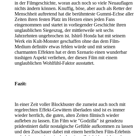
in der Filmgeschichte, woran auch noch so viele Neuauflagen
nichts ändern können. Knuffig, böse, aber auch als Retter der
Menschheit auftretend hat die berühmteste Gummi-Echse aller
Zeiten ihren festen Platz im Herzen eines jeden Fans
eingenommen und startet in vorliegender Geschichte ihren
unglaublichen Siegeszug, der mittlerweile seit sechs
Jahrzehnten ungebrochen ist. Ishirô Honda hat mit seinem
Werk ein Kult-Monster geschaffen ohne das dem Film-
Medium definitiv etwas fehlen würde und mit seinen
charmanten Effekten hat er dem Szenario einen wunderbar
trashigen Aspekt verliehen, der diesen Film mit einem
unglaublichen Wohlfühl-Faktor ausstattet.
Fazit:
In einer Zeit voller Blockbuster die zumeist auch noch mit
regelrechten Effekt-Gewittern überladen sind ist es immer
wieder herrlich, die guten, alten Zeiten filmisch wieder
aufleben zu lassen. Ein Film wie "Godzilla" ist geradezu
prädestiniert dafür nostalgische Gefühle aufkommen zu lassen
und den Zuschauer dabei mit einem herrlichen Film-Erlebnis