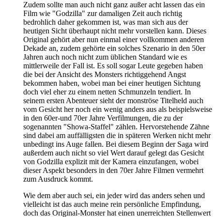
Zudem sollte man auch nicht ganz außer acht lassen das ein
Film wie "Godzilla" zur damaligen Zeit auch richtig
bedrohlich daher gekommen ist, was man sich aus der
heutigen Sicht überhaupt nicht mehr vorstellen kann. Dieses
Original gehört aber nun einmal einer vollkommen anderen
Dekade an, zudem gehörte ein solches Szenario in den 50er
Jahren auch noch nicht zum üblichen Standard wie es
mittlerweile der Fall ist. Es soll sogar Leute gegeben haben
die bei der Ansicht des Monsters richtiggehend Angst
bekommen haben, wobei man bei einer heutigen Sichtung
doch viel eher zu einem netten Schmunzeln tendiert. In
seinem ersten Abenteuer sieht der monströse Titelheld auch
vom Gesicht her noch ein wenig anders aus als beispielsweise
in den 60er-und 70er Jahre Verfilmungen, die zu der
sogenannten "Showa-Staffel" zählen. Hervorstehende Zähne
sind dabei am auffälligsten die in späteren Werken nicht mehr
unbedingt ins Auge fallen. Bei diesem Beginn der Saga wird
außerdem auch nicht so viel Wert darauf gelegt das Gesicht
von Godzilla explizit mit der Kamera einzufangen, wobei
dieser Aspekt besonders in den 70er Jahre Filmen vermehrt
zum Ausdruck kommt.
Wie dem aber auch sei, ein jeder wird das anders sehen und
vielleicht ist das auch meine rein persönliche Empfindung,
doch das Original-Monster hat einen unerreichten Stellenwert