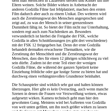
sieht man Menschen in Lazaretten sterben und Kinder um ihre
Eltern weinen. Solche Bilder wirken in Anbetracht der
anderen Godzilla Filme fast fehlplatziert, machen den ersten
Film dadurch aber auch zu einem Unikat. Des weiteren wird
auch die Zerstörungswut des Menschen angesprochen und
zeigt auf, zu was der Mensch in seiner grenzenlosen
Dummheit fähig ist. So bietet der Film nicht nur Unterhaltung,
sondern regt auch zum Nachdenken an. Besonders
verwunderlich ist hierbei die Freigabe der FSK, welche
Godzilla in allen Schnittfassungen (es gibt drei verschiedene)
mit der FSK 12 freigegeben hat. Denn der erste Godzilla
behandelt dermaßen erwachsene Thematiken, wie die
Zerstörung der Menschheit und die Zerstörungswut der
Menschen, dass dies für einen 12 jährigen schlichtweg zu viel
sein dürfte. Zudem ist der erste Teil einer der wenigen
Godzilla Filme, die während der ganzen Spielzeit keine
Einziehung fröhliche oder gar lustige Szene zu bieten hat und
durchweg einen verhängnisvollen Grundtenor beinhaltet.
Die Schauspieler sind wirklich sehr gut und halten können
überzeugen. Hier gibt es kein Overacting, auch wenn manche
Szenen in denen die Frauen vor Verzweiflung weinen, etwas
aufgesetzt wirken. Kamera technisch geht man hier den
gewohnten Gang. Meistens wird bei Auftreten von Godzilla
von weit unten gefilmt, um ihn noch größer wirken zu lassen