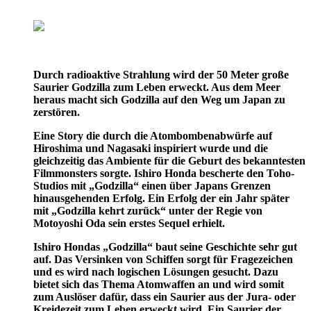
Durch radioaktive Strahlung wird der 50 Meter große
Saurier Godzilla zum Leben erweckt. Aus dem Meer
heraus macht sich Godzilla auf den Weg um Japan zu
zerstören.
Eine Story die durch die Atombombenabwürfe auf
Hiroshima und Nagasaki inspiriert wurde und die
gleichzeitig das Ambiente für die Geburt des bekanntesten
Filmmonsters sorgte. Ishiro Honda bescherte den Toho-
Studios mit „Godzilla“ einen über Japans Grenzen
hinausgehenden Erfolg. Ein Erfolg der ein Jahr später
mit „Godzilla kehrt zurück“ unter der Regie von
Motoyoshi Oda sein erstes Sequel erhielt.
Ishiro Hondas „Godzilla“ baut seine Geschichte sehr gut
auf. Das Versinken von Schiffen sorgt für Fragezeichen
und es wird nach logischen Lösungen gesucht. Dazu
bietet sich das Thema Atomwaffen an und wird somit
zum Auslöser dafür, dass ein Saurier aus der Jura- oder
Kreidezeit zum Leben erweckt wird. Ein Saurier der