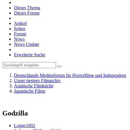
Dieses Thema
Dieses Forum
Artikel
Seiten
Forum
News
News Update
Erweiterte Suche
Deutschlands Medienforum für Horrorfilme und Independent
Unser riesiges Filmarchiv
Asiatische Filmküche
Japanische Filme
Godzilla
Logge1002