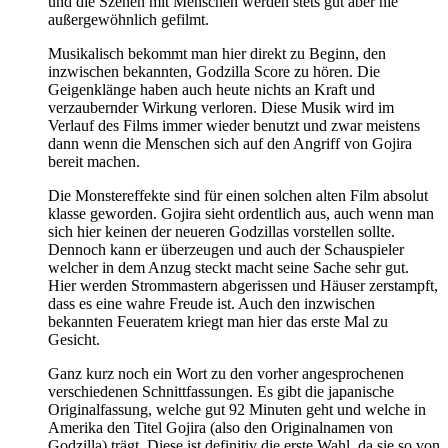
und die Szenen mit Menschen werden stets gut aber nie
außergewöhnlich gefilmt.
Musikalisch bekommt man hier direkt zu Beginn, den
inzwischen bekannten, Godzilla Score zu hören. Die
Geigenklänge haben auch heute nichts an Kraft und
verzaubernder Wirkung verloren. Diese Musik wird im
Verlauf des Films immer wieder benutzt und zwar meistens
dann wenn die Menschen sich auf den Angriff von Gojira
bereit machen.
Die Monstereffekte sind für einen solchen alten Film absolut
klasse geworden. Gojira sieht ordentlich aus, auch wenn man
sich hier keinen der neueren Godzillas vorstellen sollte.
Dennoch kann er überzeugen und auch der Schauspieler
welcher in dem Anzug steckt macht seine Sache sehr gut.
Hier werden Strommastern abgerissen und Häuser zerstampft,
dass es eine wahre Freude ist. Auch den inzwischen
bekannten Feueratem kriegt man hier das erste Mal zu
Gesicht.
Ganz kurz noch ein Wort zu den vorher angesprochenen
verschiedenen Schnittfassungen. Es gibt die japanische
Originalfassung, welche gut 92 Minuten geht und welche in
Amerika den Titel Gojira (also den Originalnamen von
Godzilla) trägt. Diese ist definitiv die erste Wahl, da sie so von