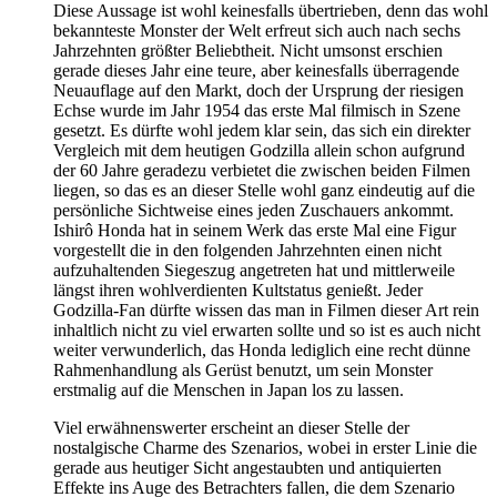
Diese Aussage ist wohl keinesfalls übertrieben, denn das wohl
bekannteste Monster der Welt erfreut sich auch nach sechs
Jahrzehnten größter Beliebtheit. Nicht umsonst erschien
gerade dieses Jahr eine teure, aber keinesfalls überragende
Neuauflage auf den Markt, doch der Ursprung der riesigen
Echse wurde im Jahr 1954 das erste Mal filmisch in Szene
gesetzt. Es dürfte wohl jedem klar sein, das sich ein direkter
Vergleich mit dem heutigen Godzilla allein schon aufgrund
der 60 Jahre geradezu verbietet die zwischen beiden Filmen
liegen, so das es an dieser Stelle wohl ganz eindeutig auf die
persönliche Sichtweise eines jeden Zuschauers ankommt.
Ishirô Honda hat in seinem Werk das erste Mal eine Figur
vorgestellt die in den folgenden Jahrzehnten einen nicht
aufzuhaltenden Siegeszug angetreten hat und mittlerweile
längst ihren wohlverdienten Kultstatus genießt. Jeder
Godzilla-Fan dürfte wissen das man in Filmen dieser Art rein
inhaltlich nicht zu viel erwarten sollte und so ist es auch nicht
weiter verwunderlich, das Honda lediglich eine recht dünne
Rahmenhandlung als Gerüst benutzt, um sein Monster
erstmalig auf die Menschen in Japan los zu lassen.
Viel erwähnenswerter erscheint an dieser Stelle der
nostalgische Charme des Szenarios, wobei in erster Linie die
gerade aus heutiger Sicht angestaubten und antiquierten
Effekte ins Auge des Betrachters fallen, die dem Szenario