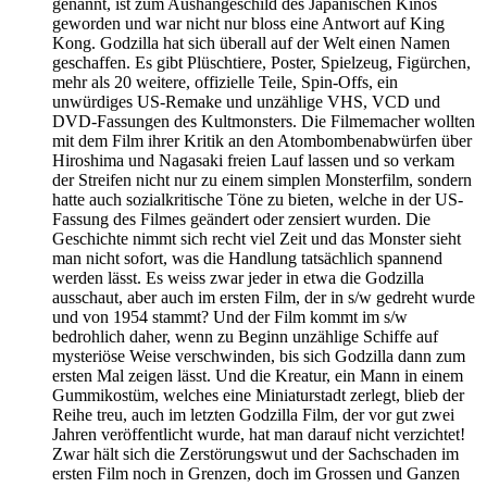
genannt, ist zum Aushängeschild des Japanischen Kinos
geworden und war nicht nur bloss eine Antwort auf King
Kong. Godzilla hat sich überall auf der Welt einen Namen
geschaffen. Es gibt Plüschtiere, Poster, Spielzeug, Figürchen,
mehr als 20 weitere, offizielle Teile, Spin-Offs, ein
unwürdiges US-Remake und unzählige VHS, VCD und
DVD-Fassungen des Kultmonsters. Die Filmemacher wollten
mit dem Film ihrer Kritik an den Atombombenabwürfen über
Hiroshima und Nagasaki freien Lauf lassen und so verkam
der Streifen nicht nur zu einem simplen Monsterfilm, sondern
hatte auch sozialkritische Töne zu bieten, welche in der US-
Fassung des Filmes geändert oder zensiert wurden. Die
Geschichte nimmt sich recht viel Zeit und das Monster sieht
man nicht sofort, was die Handlung tatsächlich spannend
werden lässt. Es weiss zwar jeder in etwa die Godzilla
ausschaut, aber auch im ersten Film, der in s/w gedreht wurde
und von 1954 stammt? Und der Film kommt im s/w
bedrohlich daher, wenn zu Beginn unzählige Schiffe auf
mysteriöse Weise verschwinden, bis sich Godzilla dann zum
ersten Mal zeigen lässt. Und die Kreatur, ein Mann in einem
Gummikostüm, welches eine Miniaturstadt zerlegt, blieb der
Reihe treu, auch im letzten Godzilla Film, der vor gut zwei
Jahren veröffentlicht wurde, hat man darauf nicht verzichtet!
Zwar hält sich die Zerstörungswut und der Sachschaden im
ersten Film noch in Grenzen, doch im Grossen und Ganzen