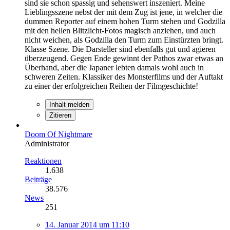
sind sie schon spassig und sehenswert inszeniert. Meine
Lieblingsszene nebst der mit dem Zug ist jene, in welcher die
dummen Reporter auf einem hohen Turm stehen und Godzilla
mit den hellen Blitzlicht-Fotos magisch anziehen, und auch
nicht weichen, als Godzilla den Turm zum Einstürzten bringt.
Klasse Szene. Die Darsteller sind ebenfalls gut und agieren
überzeugend. Gegen Ende gewinnt der Pathos zwar etwas an
Überhand, aber die Japaner lebten damals wohl auch in
schweren Zeiten. Klassiker des Monsterfilms und der Auftakt
zu einer der erfolgreichen Reihen der Filmgeschichte!
Inhalt melden
Zitieren
Doom Of Nightmare
Administrator
Reaktionen
1.638
Beiträge
38.576
News
251
14. Januar 2014 um 11:10