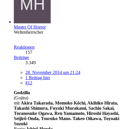
Master Of Horror
Weltenherrscher
Reaktionen
157
Beiträge
3.349
28. November 2014 um 21:24
1 Beitrag hier
#12
Godzilla
(Gojira)
mit
Akira Takarada, Momoko Kôchi, Akihiko Hirata,
Takashi Shimura, Fuyuki Murakami, Sachio Sakai,
Toranosuke Ogawa, Ren Yamamoto, Hiroshi Hayashi,
Seijirô Onda, Tsuruko Mano. Takeo Oikawa, Toyoaki
Suzuki
Regie:
Ishirô Honda