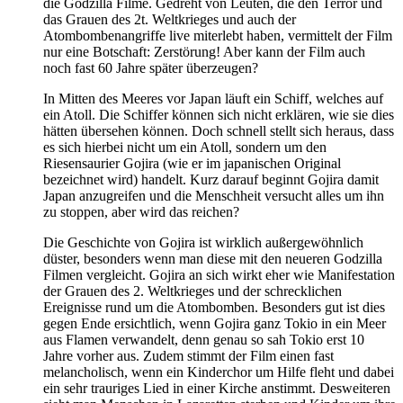
die Godzilla Filme. Gedreht von Leuten, die den Terror und
das Grauen des 2t. Weltkrieges und auch der
Atombombenangriffe live miterlebt haben, vermittelt der Film
nur eine Botschaft: Zerstörung! Aber kann der Film auch
noch fast 60 Jahre später überzeugen?
In Mitten des Meeres vor Japan läuft ein Schiff, welches auf
ein Atoll. Die Schiffer können sich nicht erklären, wie sie dies
hätten übersehen können. Doch schnell stellt sich heraus, dass
es sich hierbei nicht um ein Atoll, sondern um den
Riesensaurier Gojira (wie er im japanischen Original
bezeichnet wird) handelt. Kurz darauf beginnt Gojira damit
Japan anzugreifen und die Menschheit versucht alles um ihn
zu stoppen, aber wird das reichen?
Die Geschichte von Gojira ist wirklich außergewöhnlich
düster, besonders wenn man diese mit den neueren Godzilla
Filmen vergleicht. Gojira an sich wirkt eher wie Manifestation
der Grauen des 2. Weltkrieges und der schrecklichen
Ereignisse rund um die Atombomben. Besonders gut ist dies
gegen Ende ersichtlich, wenn Gojira ganz Tokio in ein Meer
aus Flamen verwandelt, denn genau so sah Tokio erst 10
Jahre vorher aus. Zudem stimmt der Film einen fast
melancholisch, wenn ein Kinderchor um Hilfe fleht und dabei
ein sehr trauriges Lied in einer Kirche anstimmt. Desweiteren