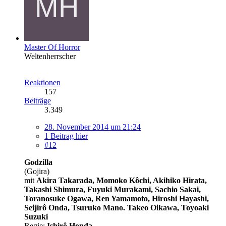
Master Of Horror
Weltenherrscher
Reaktionen
157
Beiträge
3.349
28. November 2014 um 21:24
1 Beitrag hier
#12
Godzilla
(Gojira)
mit
Akira Takarada, Momoko Kôchi, Akihiko Hirata,
Takashi Shimura, Fuyuki Murakami, Sachio Sakai,
Toranosuke Ogawa, Ren Yamamoto, Hiroshi Hayashi,
Seijirô Onda, Tsuruko Mano. Takeo Oikawa, Toyoaki
Suzuki
Regie:
Ishirô Honda