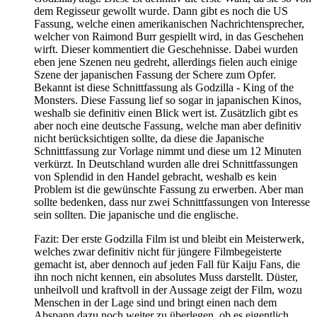
dem Regisseur gewollt wurde. Dann gibt es noch die US
Fassung, welche einen amerikanischen Nachrichtensprecher,
welcher von Raimond Burr gespiellt wird, in das Geschehen
wirft. Dieser kommentiert die Geschehnisse. Dabei wurden
eben jene Szenen neu gedreht, allerdings fielen auch einige
Szene der japanischen Fassung der Schere zum Opfer.
Bekannt ist diese Schnittfassung als Godzilla - King of the
Monsters. Diese Fassung lief so sogar in japanischen Kinos,
weshalb sie definitiv einen Blick wert ist. Zusätzlich gibt es
aber noch eine deutsche Fassung, welche man aber definitiv
nicht berücksichtigen sollte, da diese die Japanische
Schnittfassung zur Vorlage nimmt und diese um 12 Minuten
verkürzt. In Deutschland wurden alle drei Schnittfassungen
von Splendid in den Handel gebracht, weshalb es kein
Problem ist die gewünschte Fassung zu erwerben. Aber man
sollte bedenken, dass nur zwei Schnittfassungen von Interesse
sein sollten. Die japanische und die englische.
Fazit: Der erste Godzilla Film ist und bleibt ein Meisterwerk,
welches zwar definitiv nicht für jüngere Filmbegeisterte
gemacht ist, aber dennoch auf jeden Fall für Kaiju Fans, die
ihn noch nicht kennen, ein absolutes Muss darstellt. Düster,
unheilvoll und kraftvoll in der Aussage zeigt der Film, wozu
Menschen in der Lage sind und bringt einen nach dem
Abspann dazu noch weiter zu überlegen, ob es eigentlich