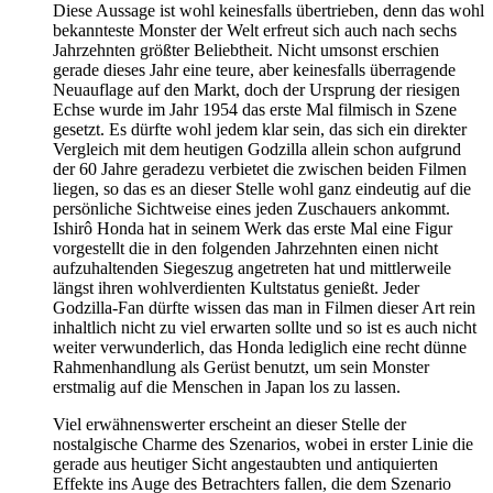
Diese Aussage ist wohl keinesfalls übertrieben, denn das wohl
bekannteste Monster der Welt erfreut sich auch nach sechs
Jahrzehnten größter Beliebtheit. Nicht umsonst erschien
gerade dieses Jahr eine teure, aber keinesfalls überragende
Neuauflage auf den Markt, doch der Ursprung der riesigen
Echse wurde im Jahr 1954 das erste Mal filmisch in Szene
gesetzt. Es dürfte wohl jedem klar sein, das sich ein direkter
Vergleich mit dem heutigen Godzilla allein schon aufgrund
der 60 Jahre geradezu verbietet die zwischen beiden Filmen
liegen, so das es an dieser Stelle wohl ganz eindeutig auf die
persönliche Sichtweise eines jeden Zuschauers ankommt.
Ishirô Honda hat in seinem Werk das erste Mal eine Figur
vorgestellt die in den folgenden Jahrzehnten einen nicht
aufzuhaltenden Siegeszug angetreten hat und mittlerweile
längst ihren wohlverdienten Kultstatus genießt. Jeder
Godzilla-Fan dürfte wissen das man in Filmen dieser Art rein
inhaltlich nicht zu viel erwarten sollte und so ist es auch nicht
weiter verwunderlich, das Honda lediglich eine recht dünne
Rahmenhandlung als Gerüst benutzt, um sein Monster
erstmalig auf die Menschen in Japan los zu lassen.
Viel erwähnenswerter erscheint an dieser Stelle der
nostalgische Charme des Szenarios, wobei in erster Linie die
gerade aus heutiger Sicht angestaubten und antiquierten
Effekte ins Auge des Betrachters fallen, die dem Szenario