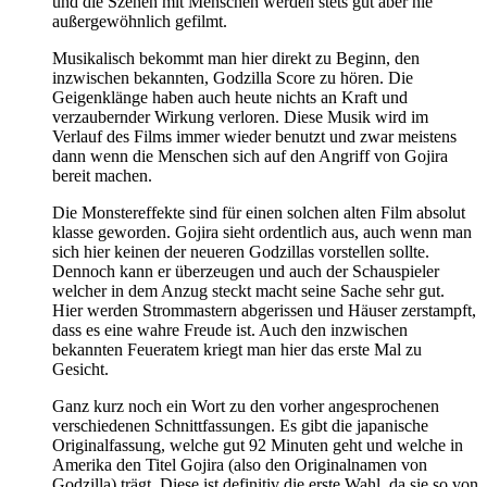
und die Szenen mit Menschen werden stets gut aber nie
außergewöhnlich gefilmt.
Musikalisch bekommt man hier direkt zu Beginn, den
inzwischen bekannten, Godzilla Score zu hören. Die
Geigenklänge haben auch heute nichts an Kraft und
verzaubernder Wirkung verloren. Diese Musik wird im
Verlauf des Films immer wieder benutzt und zwar meistens
dann wenn die Menschen sich auf den Angriff von Gojira
bereit machen.
Die Monstereffekte sind für einen solchen alten Film absolut
klasse geworden. Gojira sieht ordentlich aus, auch wenn man
sich hier keinen der neueren Godzillas vorstellen sollte.
Dennoch kann er überzeugen und auch der Schauspieler
welcher in dem Anzug steckt macht seine Sache sehr gut.
Hier werden Strommastern abgerissen und Häuser zerstampft,
dass es eine wahre Freude ist. Auch den inzwischen
bekannten Feueratem kriegt man hier das erste Mal zu
Gesicht.
Ganz kurz noch ein Wort zu den vorher angesprochenen
verschiedenen Schnittfassungen. Es gibt die japanische
Originalfassung, welche gut 92 Minuten geht und welche in
Amerika den Titel Gojira (also den Originalnamen von
Godzilla) trägt. Diese ist definitiv die erste Wahl, da sie so von