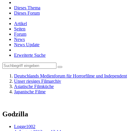
Dieses Thema
Dieses Forum
Artikel
Seiten
Forum
News
News Update
Erweiterte Suche
Deutschlands Medienforum für Horrorfilme und Independent
Unser riesiges Filmarchiv
Asiatische Filmküche
Japanische Filme
Godzilla
Logge1002