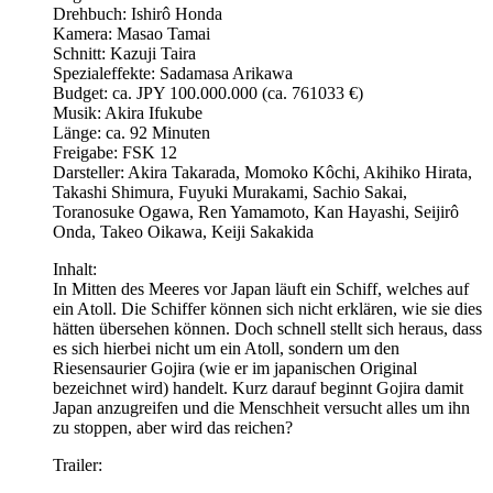
Drehbuch: Ishirô Honda
Kamera: Masao Tamai
Schnitt: Kazuji Taira
Spezialeffekte: Sadamasa Arikawa
Budget: ca. JPY 100.000.000 (ca. 761033 €)
Musik: Akira Ifukube
Länge: ca. 92 Minuten
Freigabe: FSK 12
Darsteller: Akira Takarada, Momoko Kôchi, Akihiko Hirata,
Takashi Shimura, Fuyuki Murakami, Sachio Sakai,
Toranosuke Ogawa, Ren Yamamoto, Kan Hayashi, Seijirô
Onda, Takeo Oikawa, Keiji Sakakida
Inhalt:
In Mitten des Meeres vor Japan läuft ein Schiff, welches auf
ein Atoll. Die Schiffer können sich nicht erklären, wie sie dies
hätten übersehen können. Doch schnell stellt sich heraus, dass
es sich hierbei nicht um ein Atoll, sondern um den
Riesensaurier Gojira (wie er im japanischen Original
bezeichnet wird) handelt. Kurz darauf beginnt Gojira damit
Japan anzugreifen und die Menschheit versucht alles um ihn
zu stoppen, aber wird das reichen?
Trailer: