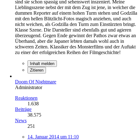
sind sie schon spassig und sehenswert inszeniert. Meine
Lieblingsszene nebst der mit dem Zug ist jene, in welcher die
dummen Reporter auf einem hohen Turm stehen und Godzilla
mit den hellen Blitzlicht-Fotos magisch anziehen, und auch
nicht weichen, als Godzilla den Turm zum Einstürzten bringt.
Klasse Szene. Die Darsteller sind ebenfalls gut und agieren
überzeugend. Gegen Ende gewinnt der Pathos zwar etwas an
Überhand, aber die Japaner lebten damals wohl auch in
schweren Zeiten. Klassiker des Monsterfilms und der Auftakt
zu einer der erfolgreichen Reihen der Filmgeschichte!
Inhalt melden
Zitieren
Doom Of Nightmare
Administrator
Reaktionen
1.638
Beiträge
38.575
News
251
14. Januar 2014 um 11:10