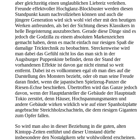
aber gleichzeitig einen unglaublichen Liebreiz verleihen.
Freunde effektvoller Hochglanz-Blockbuster werden diesen
Standpunkt kaum nachvollziehen können und auch die
jüngere Generation wird sich wohl viel eher mit den heutigen
Werken anfreunden, als bei der Sichtung dieses Klassikers in
helle Begeisterung auszubrechen. Gerade diese Dinge sind es
jedoch die Godzilla zu einem absoluten Markenzeichen
gemacht haben, denn es macht einfach nur riesigen Spaß die
damalige Tricktechnik zu beobachten. Streckenweise wird
man dabei das Gefühl nicht los das man sich in der
Augsburger Puppenkiste befindet, denn der Stand der
vorhandenen Effekte ist davon gar nicht einmal so weit
entfernt. Dabei ist es vollkommen egal ob man dies auf die
Darstellung des Monsters bezieht, oder ob man seine Freude
daran findet, wenn die japanischen Spielzeug-Panzer die
Riesen-Echse beschießen. Übertroffen wird das Ganze jedoch
davon, wenn der Hauptdarsteller die Gebäude der Hauptstadt
Tokio zerstört, denn Häuser, Hochspannungsmasten und
andere Gebäude wirken wirklich wie auf einer Spanholzplatte
angebrachte Streichholzschachteln, die dem riesigen Giganten
zum Opfer fallen.
So wird man also in dieser Beziehung in die guten, alten
Kintopp-Zeiten entführt und dieser Umstand dürfte
insbesondere den Nostalgikern sehr wohlwollend erscheinen.