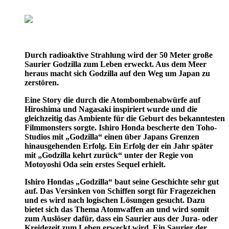
Durch radioaktive Strahlung wird der 50 Meter große
Saurier Godzilla zum Leben erweckt. Aus dem Meer
heraus macht sich Godzilla auf den Weg um Japan zu
zerstören.
Eine Story die durch die Atombombenabwürfe auf
Hiroshima und Nagasaki inspiriert wurde und die
gleichzeitig das Ambiente für die Geburt des bekanntesten
Filmmonsters sorgte. Ishiro Honda bescherte den Toho-
Studios mit „Godzilla“ einen über Japans Grenzen
hinausgehenden Erfolg. Ein Erfolg der ein Jahr später
mit „Godzilla kehrt zurück“ unter der Regie von
Motoyoshi Oda sein erstes Sequel erhielt.
Ishiro Hondas „Godzilla“ baut seine Geschichte sehr gut
auf. Das Versinken von Schiffen sorgt für Fragezeichen
und es wird nach logischen Lösungen gesucht. Dazu
bietet sich das Thema Atomwaffen an und wird somit
zum Auslöser dafür, dass ein Saurier aus der Jura- oder
Kreidezeit zum Leben erweckt wird. Ein Saurier der