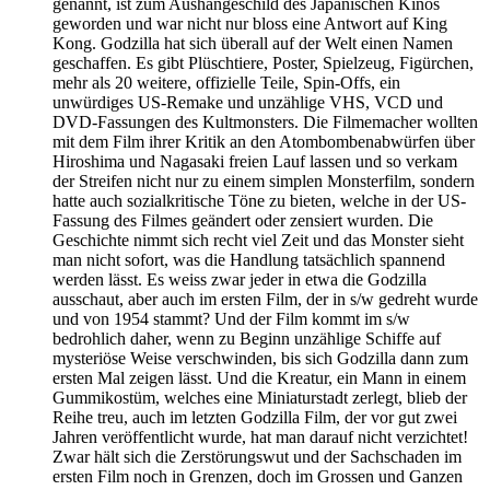
genannt, ist zum Aushängeschild des Japanischen Kinos
geworden und war nicht nur bloss eine Antwort auf King
Kong. Godzilla hat sich überall auf der Welt einen Namen
geschaffen. Es gibt Plüschtiere, Poster, Spielzeug, Figürchen,
mehr als 20 weitere, offizielle Teile, Spin-Offs, ein
unwürdiges US-Remake und unzählige VHS, VCD und
DVD-Fassungen des Kultmonsters. Die Filmemacher wollten
mit dem Film ihrer Kritik an den Atombombenabwürfen über
Hiroshima und Nagasaki freien Lauf lassen und so verkam
der Streifen nicht nur zu einem simplen Monsterfilm, sondern
hatte auch sozialkritische Töne zu bieten, welche in der US-
Fassung des Filmes geändert oder zensiert wurden. Die
Geschichte nimmt sich recht viel Zeit und das Monster sieht
man nicht sofort, was die Handlung tatsächlich spannend
werden lässt. Es weiss zwar jeder in etwa die Godzilla
ausschaut, aber auch im ersten Film, der in s/w gedreht wurde
und von 1954 stammt? Und der Film kommt im s/w
bedrohlich daher, wenn zu Beginn unzählige Schiffe auf
mysteriöse Weise verschwinden, bis sich Godzilla dann zum
ersten Mal zeigen lässt. Und die Kreatur, ein Mann in einem
Gummikostüm, welches eine Miniaturstadt zerlegt, blieb der
Reihe treu, auch im letzten Godzilla Film, der vor gut zwei
Jahren veröffentlicht wurde, hat man darauf nicht verzichtet!
Zwar hält sich die Zerstörungswut und der Sachschaden im
ersten Film noch in Grenzen, doch im Grossen und Ganzen