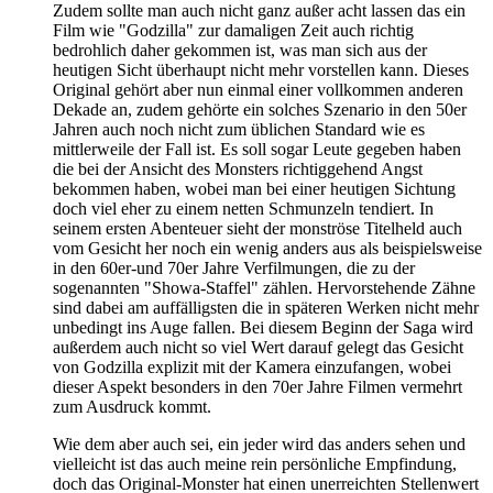
Zudem sollte man auch nicht ganz außer acht lassen das ein
Film wie "Godzilla" zur damaligen Zeit auch richtig
bedrohlich daher gekommen ist, was man sich aus der
heutigen Sicht überhaupt nicht mehr vorstellen kann. Dieses
Original gehört aber nun einmal einer vollkommen anderen
Dekade an, zudem gehörte ein solches Szenario in den 50er
Jahren auch noch nicht zum üblichen Standard wie es
mittlerweile der Fall ist. Es soll sogar Leute gegeben haben
die bei der Ansicht des Monsters richtiggehend Angst
bekommen haben, wobei man bei einer heutigen Sichtung
doch viel eher zu einem netten Schmunzeln tendiert. In
seinem ersten Abenteuer sieht der monströse Titelheld auch
vom Gesicht her noch ein wenig anders aus als beispielsweise
in den 60er-und 70er Jahre Verfilmungen, die zu der
sogenannten "Showa-Staffel" zählen. Hervorstehende Zähne
sind dabei am auffälligsten die in späteren Werken nicht mehr
unbedingt ins Auge fallen. Bei diesem Beginn der Saga wird
außerdem auch nicht so viel Wert darauf gelegt das Gesicht
von Godzilla explizit mit der Kamera einzufangen, wobei
dieser Aspekt besonders in den 70er Jahre Filmen vermehrt
zum Ausdruck kommt.
Wie dem aber auch sei, ein jeder wird das anders sehen und
vielleicht ist das auch meine rein persönliche Empfindung,
doch das Original-Monster hat einen unerreichten Stellenwert