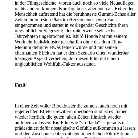
in der Filmgeschichte, woran auch noch so viele Neuauflagen
nichts ändern können. Knuffig, böse, aber auch als Retter der
Menschheit auftretend hat die berühmteste Gummi-Echse aller
Zeiten ihren festen Platz im Herzen eines jeden Fans
eingenommen und startet in vorliegender Geschichte ihren
unglaublichen Siegeszug, der mittlerweile seit sechs
Jahrzehnten ungebrochen ist. Ishirô Honda hat mit seinem
Werk ein Kult-Monster geschaffen ohne das dem Film-
Medium definitiv etwas fehlen würde und mit seinen
charmanten Effekten hat er dem Szenario einen wunderbar
trashigen Aspekt verliehen, der diesen Film mit einem
unglaublichen Wohlfühl-Faktor ausstattet.
Fazit:
In einer Zeit voller Blockbuster die zumeist auch noch mit
regelrechten Effekt-Gewittern überladen sind ist es immer
wieder herrlich, die guten, alten Zeiten filmisch wieder
aufleben zu lassen. Ein Film wie "Godzilla" ist geradezu
prädestiniert dafür nostalgische Gefühle aufkommen zu lassen
und den Zuschauer dabei mit einem herrlichen Film-Erlebnis