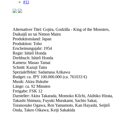
#11
Alternativer Titel: Gojira, Godzilla - King of the Monsters,
Daikaijû no tai Nimon Mairu
Produktionsland: Japan
Produktion: Toho
Erscheinungsjahr: 1954
Regie: Ishirô Honda
Drehbuch: Ishirô Honda
Kamera: Masao Tamai
Schnitt: Kazuji Taira
Spezialeffekte: Sadamasa Arikawa
Budget: ca. JPY 100.000.000 (ca. 761033 €)
Musik: Akira Ifukube
Länge: ca. 92 Minuten
Freigabe: FSK 12
Darsteller: Akira Takarada, Momoko Kôchi, Akihiko Hirata,
Takashi Shimura, Fuyuki Murakami, Sachio Sakai,
Toranosuke Ogawa, Ren Yamamoto, Kan Hayashi, Seijirô
Onda, Takeo Oikawa, Keiji Sakakida