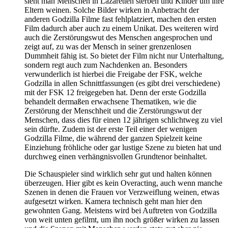
sieht man Menschen in Lazaretten sterben und Kinder um ihre
Eltern weinen. Solche Bilder wirken in Anbetracht der
anderen Godzilla Filme fast fehlplatziert, machen den ersten
Film dadurch aber auch zu einem Unikat. Des weiteren wird
auch die Zerstörungswut des Menschen angesprochen und
zeigt auf, zu was der Mensch in seiner grenzenlosen
Dummheit fähig ist. So bietet der Film nicht nur Unterhaltung,
sondern regt auch zum Nachdenken an. Besonders
verwunderlich ist hierbei die Freigabe der FSK, welche
Godzilla in allen Schnittfassungen (es gibt drei verschiedene)
mit der FSK 12 freigegeben hat. Denn der erste Godzilla
behandelt dermaßen erwachsene Thematiken, wie die
Zerstörung der Menschheit und die Zerstörungswut der
Menschen, dass dies für einen 12 jährigen schlichtweg zu viel
sein dürfte. Zudem ist der erste Teil einer der wenigen
Godzilla Filme, die während der ganzen Spielzeit keine
Einziehung fröhliche oder gar lustige Szene zu bieten hat und
durchweg einen verhängnisvollen Grundtenor beinhaltet.
Die Schauspieler sind wirklich sehr gut und halten können
überzeugen. Hier gibt es kein Overacting, auch wenn manche
Szenen in denen die Frauen vor Verzweiflung weinen, etwas
aufgesetzt wirken. Kamera technisch geht man hier den
gewohnten Gang. Meistens wird bei Auftreten von Godzilla
von weit unten gefilmt, um ihn noch größer wirken zu lassen