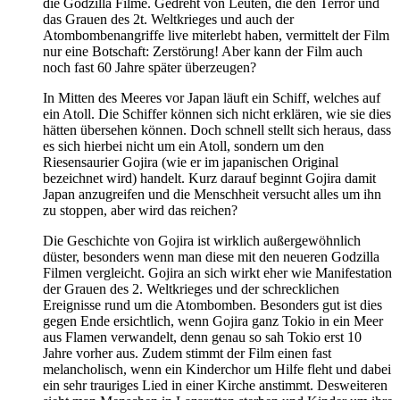
die Godzilla Filme. Gedreht von Leuten, die den Terror und
das Grauen des 2t. Weltkrieges und auch der
Atombombenangriffe live miterlebt haben, vermittelt der Film
nur eine Botschaft: Zerstörung! Aber kann der Film auch
noch fast 60 Jahre später überzeugen?
In Mitten des Meeres vor Japan läuft ein Schiff, welches auf
ein Atoll. Die Schiffer können sich nicht erklären, wie sie dies
hätten übersehen können. Doch schnell stellt sich heraus, dass
es sich hierbei nicht um ein Atoll, sondern um den
Riesensaurier Gojira (wie er im japanischen Original
bezeichnet wird) handelt. Kurz darauf beginnt Gojira damit
Japan anzugreifen und die Menschheit versucht alles um ihn
zu stoppen, aber wird das reichen?
Die Geschichte von Gojira ist wirklich außergewöhnlich
düster, besonders wenn man diese mit den neueren Godzilla
Filmen vergleicht. Gojira an sich wirkt eher wie Manifestation
der Grauen des 2. Weltkrieges und der schrecklichen
Ereignisse rund um die Atombomben. Besonders gut ist dies
gegen Ende ersichtlich, wenn Gojira ganz Tokio in ein Meer
aus Flamen verwandelt, denn genau so sah Tokio erst 10
Jahre vorher aus. Zudem stimmt der Film einen fast
melancholisch, wenn ein Kinderchor um Hilfe fleht und dabei
ein sehr trauriges Lied in einer Kirche anstimmt. Desweiteren