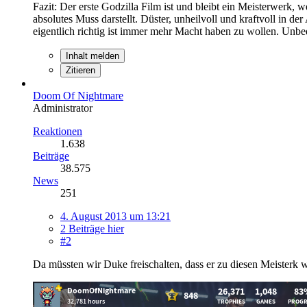
Fazit: Der erste Godzilla Film ist und bleibt ein Meisterwerk, w
absolutes Muss darstellt. Düster, unheilvoll und kraftvoll in 
eigentlich richtig ist immer mehr Macht haben zu wollen. Unb
Inhalt melden
Zitieren
Doom Of Nightmare
Administrator
Reaktionen
1.638
Beiträge
38.575
News
251
4. August 2013 um 13:21
2 Beiträge hier
#2
Da müssten wir Duke freischalten, dass er zu diesen Meisterk