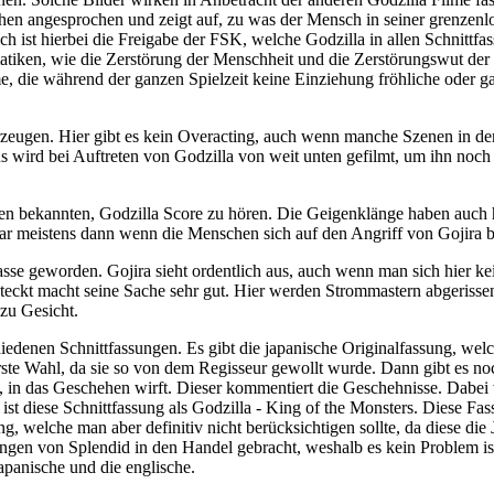
n angesprochen und zeigt auf, zu was der Mensch in seiner grenzenlos
ist hierbei die Freigabe der FSK, welche Godzilla in allen Schnittfass
iken, wie die Zerstörung der Menschheit und die Zerstörungswut der Me
lme, die während der ganzen Spielzeit keine Einziehung fröhliche oder 
erzeugen. Hier gibt es kein Overacting, auch wenn manche Szenen in de
wird bei Auftreten von Godzilla von weit unten gefilmt, um ihn noch
n bekannten, Godzilla Score zu hören. Die Geigenklänge haben auch h
r meistens dann wenn die Menschen sich auf den Angriff von Gojira b
lasse geworden. Gojira sieht ordentlich aus, auch wenn man sich hier ke
eckt macht seine Sache sehr gut. Hier werden Strommastern abgerissen
zu Gesicht.
denen Schnittfassungen. Es gibt die japanische Originalfassung, welc
e erste Wahl, da sie so von dem Regisseur gewollt wurde. Dann gibt es 
 in das Geschehen wirft. Dieser kommentiert die Geschehnisse. Dabei w
t diese Schnittfassung als Godzilla - King of the Monsters. Diese Fassu
ung, welche man aber definitiv nicht berücksichtigen sollte, da diese d
sungen von Splendid in den Handel gebracht, weshalb es kein Problem i
japanische und die englische.