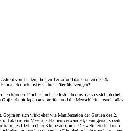
edreht von Leuten, die den Terror und das Grauen des 2t.
 Film auch noch fast 60 Jahre später überzeugen?
sehen können. Doch schnell stellt sich heraus, dass es sich hierbei
t Gojira damit Japan anzugreifen und die Menschheit versucht alles
 Gojira an sich wirkt eher wie Manifestation der Grauen des 2.
ganz Tokio in ein Meer aus Flamen verwandelt, denn genau so sah
r trauriges Lied in einer Kirche anstimmt. Desweiteren sieht man
t fehlplatziert, machen den ersten Film dadurch aber auch zu einem