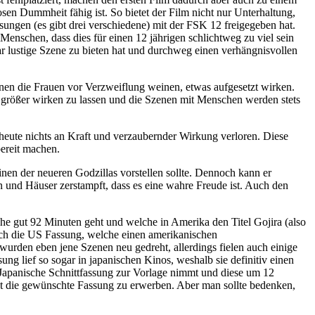
en Dummheit fähig ist. So bietet der Film nicht nur Unterhaltung,
ungen (es gibt drei verschiedene) mit der FSK 12 freigegeben hat.
nschen, dass dies für einen 12 jährigen schlichtweg zu viel sein
gar lustige Szene zu bieten hat und durchweg einen verhängnisvollen
nen die Frauen vor Verzweiflung weinen, etwas aufgesetzt wirken.
 größer wirken zu lassen und die Szenen mit Menschen werden stets
eute nichts an Kraft und verzaubernder Wirkung verloren. Diese
ereit machen.
inen der neueren Godzillas vorstellen sollte. Dennoch kann er
 und Häuser zerstampft, dass es eine wahre Freude ist. Auch den
he gut 92 Minuten geht und welche in Amerika den Titel Gojira (also
noch die US Fassung, welche einen amerikanischen
urden eben jene Szenen neu gedreht, allerdings fielen auch einige
ng lief so sogar in japanischen Kinos, weshalb sie definitiv einen
ie Japanische Schnittfassung zur Vorlage nimmt und diese um 12
st die gewünschte Fassung zu erwerben. Aber man sollte bedenken,