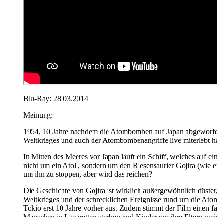
Blu-Ray: 28.03.2014
Meinung:
1954, 10 Jahre nachdem die Atombomben auf Japan abgeworfen w
Weltkrieges und auch der Atombombenangriffe live miterlebt ha
In Mitten des Meeres vor Japan läuft ein Schiff, welches auf ein
nicht um ein Atoll, sondern um den Riesensaurier Gojira (wie e
um ihn zu stoppen, aber wird das reichen?
Die Geschichte von Gojira ist wirklich außergewöhnlich düster
Weltkrieges und der schrecklichen Ereignisse rund um die Ato
Tokio erst 10 Jahre vorher aus. Zudem stimmt der Film einen fa
Menschen in Lazaretten sterben und Kinder um ihre Eltern wein