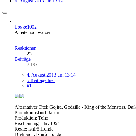
4. August 2013 um 13:14
Logge1002
Amateurschwätzer
Reaktionen
25
Beiträge
7.197
4. August 2013 um 13:14
5 Beiträge hier
#1
Alternativer Titel: Gojira, Godzilla - King of the Monsters, Da
Produktionsland: Japan
Produktion: Toho
Erscheinungsjahr: 1954
Regie: Ishirô Honda
Drehbuch: Ishirô Honda