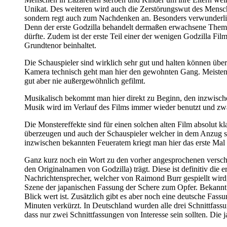
Unikat. Des weiteren wird auch die Zerstörungswut des Mensche
sondern regt auch zum Nachdenken an. Besonders verwunderlich 
Denn der erste Godzilla behandelt dermaßen erwachsene Themat
dürfte. Zudem ist der erste Teil einer der wenigen Godzilla Fi
Grundtenor beinhaltet.
Die Schauspieler sind wirklich sehr gut und halten können üb
Kamera technisch geht man hier den gewohnten Gang. Meistens 
gut aber nie außergewöhnlich gefilmt.
Musikalisch bekommt man hier direkt zu Beginn, den inzwische
Musik wird im Verlauf des Films immer wieder benutzt und zwa
Die Monstereffekte sind für einen solchen alten Film absolut k
überzeugen und auch der Schauspieler welcher in dem Anzug st
inzwischen bekannten Feueratem kriegt man hier das erste Mal 
Ganz kurz noch ein Wort zu den vorher angesprochenen verschie
den Originalnamen von Godzilla) trägt. Diese ist definitiv di
Nachrichtensprecher, welcher von Raimond Burr gespiellt wird,
Szene der japanischen Fassung der Schere zum Opfer. Bekannt is
Blick wert ist. Zusätzlich gibt es aber noch eine deutsche Fass
Minuten verkürzt. In Deutschland wurden alle drei Schnittfas
dass nur zwei Schnittfassungen von Interesse sein sollten. Die 