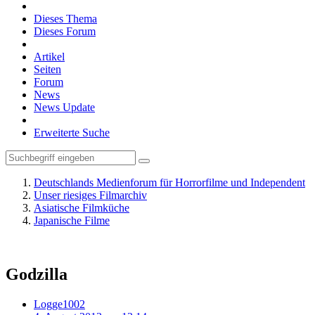
Dieses Thema
Dieses Forum
Artikel
Seiten
Forum
News
News Update
Erweiterte Suche
Deutschlands Medienforum für Horrorfilme und Independent
Unser riesiges Filmarchiv
Asiatische Filmküche
Japanische Filme
Godzilla
Logge1002