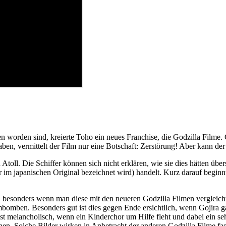
orden sind, kreierte Toho ein neues Franchise, die Godzilla Filme. G
ben, vermittelt der Film nur eine Botschaft: Zerstörung! Aber kann der
 Atoll. Die Schiffer können sich nicht erklären, wie sie dies hätten über
r im japanischen Original bezeichnet wird) handelt. Kurz darauf beginn
, besonders wenn man diese mit den neueren Godzilla Filmen vergleicht.
mbomben. Besonders gut ist dies gegen Ende ersichtlich, wenn Gojira 
st melancholisch, wenn ein Kinderchor um Hilfe fleht und dabei ein seh
en. Solche Bilder wirken in Anbetracht der anderen Godzilla Filme fas