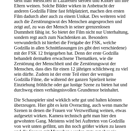
sieht man Menschen in Lazaretten sterben und Kinder um ihre
Eltern weinen. Solche Bilder wirken in Anbetracht der
anderen Godzilla Filme fast fehlplatziert, machen den ersten
Film dadurch aber auch zu einem Unikat. Des weiteren wird
auch die Zerstörungswut des Menschen angesprochen und
zeigt auf, zu was der Mensch in seiner grenzenlosen
Dummheit fähig ist. So bietet der Film nicht nur Unterhaltung,
sondern regt auch zum Nachdenken an. Besonders
verwunderlich ist hierbei die Freigabe der FSK, welche
Godzilla in allen Schnittfassungen (es gibt drei verschiedene)
mit der FSK 12 freigegeben hat. Denn der erste Godzilla
behandelt dermaßen erwachsene Thematiken, wie die
Zerstörung der Menschheit und die Zerstörungswut der
Menschen, dass dies für einen 12 jährigen schlichtweg zu viel
sein dürfte. Zudem ist der erste Teil einer der wenigen
Godzilla Filme, die während der ganzen Spielzeit keine
Einziehung fröhliche oder gar lustige Szene zu bieten hat und
durchweg einen verhängnisvollen Grundtenor beinhaltet.
Die Schauspieler sind wirklich sehr gut und halten können
überzeugen. Hier gibt es kein Overacting, auch wenn manche
Szenen in denen die Frauen vor Verzweiflung weinen, etwas
aufgesetzt wirken. Kamera technisch geht man hier den
gewohnten Gang. Meistens wird bei Auftreten von Godzilla
von weit unten gefilmt, um ihn noch größer wirken zu lassen