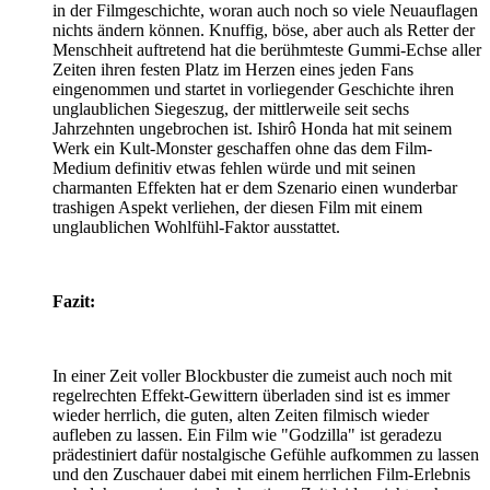
in der Filmgeschichte, woran auch noch so viele Neuauflagen
nichts ändern können. Knuffig, böse, aber auch als Retter der
Menschheit auftretend hat die berühmteste Gummi-Echse aller
Zeiten ihren festen Platz im Herzen eines jeden Fans
eingenommen und startet in vorliegender Geschichte ihren
unglaublichen Siegeszug, der mittlerweile seit sechs
Jahrzehnten ungebrochen ist. Ishirô Honda hat mit seinem
Werk ein Kult-Monster geschaffen ohne das dem Film-
Medium definitiv etwas fehlen würde und mit seinen
charmanten Effekten hat er dem Szenario einen wunderbar
trashigen Aspekt verliehen, der diesen Film mit einem
unglaublichen Wohlfühl-Faktor ausstattet.
Fazit:
In einer Zeit voller Blockbuster die zumeist auch noch mit
regelrechten Effekt-Gewittern überladen sind ist es immer
wieder herrlich, die guten, alten Zeiten filmisch wieder
aufleben zu lassen. Ein Film wie "Godzilla" ist geradezu
prädestiniert dafür nostalgische Gefühle aufkommen zu lassen
und den Zuschauer dabei mit einem herrlichen Film-Erlebnis