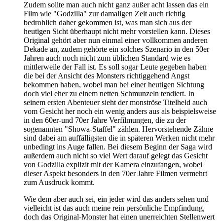
Zudem sollte man auch nicht ganz außer acht lassen das ein
Film wie "Godzilla" zur damaligen Zeit auch richtig
bedrohlich daher gekommen ist, was man sich aus der
heutigen Sicht überhaupt nicht mehr vorstellen kann. Dieses
Original gehört aber nun einmal einer vollkommen anderen
Dekade an, zudem gehörte ein solches Szenario in den 50er
Jahren auch noch nicht zum üblichen Standard wie es
mittlerweile der Fall ist. Es soll sogar Leute gegeben haben
die bei der Ansicht des Monsters richtiggehend Angst
bekommen haben, wobei man bei einer heutigen Sichtung
doch viel eher zu einem netten Schmunzeln tendiert. In
seinem ersten Abenteuer sieht der monströse Titelheld auch
vom Gesicht her noch ein wenig anders aus als beispielsweise
in den 60er-und 70er Jahre Verfilmungen, die zu der
sogenannten "Showa-Staffel" zählen. Hervorstehende Zähne
sind dabei am auffälligsten die in späteren Werken nicht mehr
unbedingt ins Auge fallen. Bei diesem Beginn der Saga wird
außerdem auch nicht so viel Wert darauf gelegt das Gesicht
von Godzilla explizit mit der Kamera einzufangen, wobei
dieser Aspekt besonders in den 70er Jahre Filmen vermehrt
zum Ausdruck kommt.
Wie dem aber auch sei, ein jeder wird das anders sehen und
vielleicht ist das auch meine rein persönliche Empfindung,
doch das Original-Monster hat einen unerreichten Stellenwert