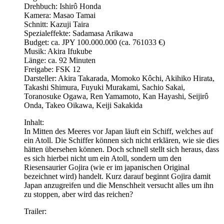
Drehbuch: Ishirô Honda
Kamera: Masao Tamai
Schnitt: Kazuji Taira
Spezialeffekte: Sadamasa Arikawa
Budget: ca. JPY 100.000.000 (ca. 761033 €)
Musik: Akira Ifukube
Länge: ca. 92 Minuten
Freigabe: FSK 12
Darsteller: Akira Takarada, Momoko Kôchi, Akihiko Hirata,
Takashi Shimura, Fuyuki Murakami, Sachio Sakai,
Toranosuke Ogawa, Ren Yamamoto, Kan Hayashi, Seijirô
Onda, Takeo Oikawa, Keiji Sakakida
Inhalt:
In Mitten des Meeres vor Japan läuft ein Schiff, welches auf
ein Atoll. Die Schiffer können sich nicht erklären, wie sie dies
hätten übersehen können. Doch schnell stellt sich heraus, dass
es sich hierbei nicht um ein Atoll, sondern um den
Riesensaurier Gojira (wie er im japanischen Original
bezeichnet wird) handelt. Kurz darauf beginnt Gojira damit
Japan anzugreifen und die Menschheit versucht alles um ihn
zu stoppen, aber wird das reichen?
Trailer: