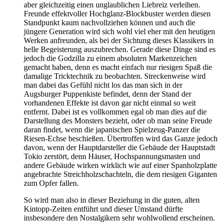
aber gleichzeitig einen unglaublichen Liebreiz verleihen.
Freunde effektvoller Hochglanz-Blockbuster werden diesen
Standpunkt kaum nachvollziehen können und auch die
jüngere Generation wird sich wohl viel eher mit den heutigen
Werken anfreunden, als bei der Sichtung dieses Klassikers in
helle Begeisterung auszubrechen. Gerade diese Dinge sind es
jedoch die Godzilla zu einem absoluten Markenzeichen
gemacht haben, denn es macht einfach nur riesigen Spaß die
damalige Tricktechnik zu beobachten. Streckenweise wird
man dabei das Gefühl nicht los das man sich in der
Augsburger Puppenkiste befindet, denn der Stand der
vorhandenen Effekte ist davon gar nicht einmal so weit
entfernt. Dabei ist es vollkommen egal ob man dies auf die
Darstellung des Monsters bezieht, oder ob man seine Freude
daran findet, wenn die japanischen Spielzeug-Panzer die
Riesen-Echse beschießen. Übertroffen wird das Ganze jedoch
davon, wenn der Hauptdarsteller die Gebäude der Hauptstadt
Tokio zerstört, denn Häuser, Hochspannungsmasten und
andere Gebäude wirken wirklich wie auf einer Spanholzplatte
angebrachte Streichholzschachteln, die dem riesigen Giganten
zum Opfer fallen.
So wird man also in dieser Beziehung in die guten, alten
Kintopp-Zeiten entführt und dieser Umstand dürfte
insbesondere den Nostalgikern sehr wohlwollend erscheinen.