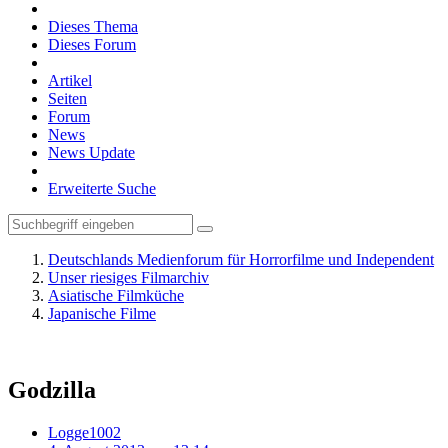
Dieses Thema
Dieses Forum
Artikel
Seiten
Forum
News
News Update
Erweiterte Suche
Deutschlands Medienforum für Horrorfilme und Independent
Unser riesiges Filmarchiv
Asiatische Filmküche
Japanische Filme
Godzilla
Logge1002