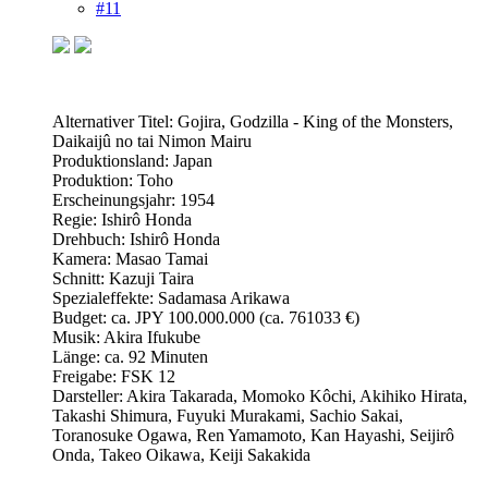
#11
Alternativer Titel: Gojira, Godzilla - King of the Monsters,
Daikaijû no tai Nimon Mairu
Produktionsland: Japan
Produktion: Toho
Erscheinungsjahr: 1954
Regie: Ishirô Honda
Drehbuch: Ishirô Honda
Kamera: Masao Tamai
Schnitt: Kazuji Taira
Spezialeffekte: Sadamasa Arikawa
Budget: ca. JPY 100.000.000 (ca. 761033 €)
Musik: Akira Ifukube
Länge: ca. 92 Minuten
Freigabe: FSK 12
Darsteller: Akira Takarada, Momoko Kôchi, Akihiko Hirata,
Takashi Shimura, Fuyuki Murakami, Sachio Sakai,
Toranosuke Ogawa, Ren Yamamoto, Kan Hayashi, Seijirô
Onda, Takeo Oikawa, Keiji Sakakida