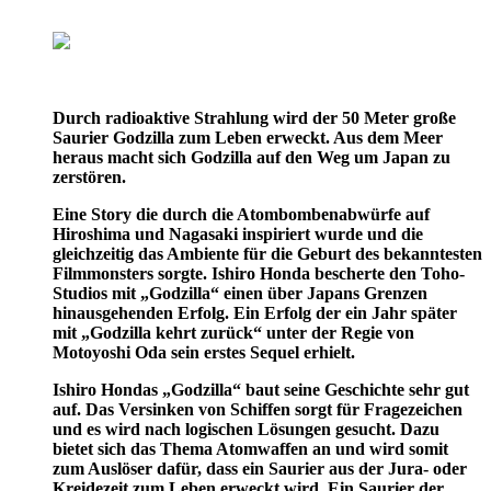
Durch radioaktive Strahlung wird der 50 Meter große
Saurier Godzilla zum Leben erweckt. Aus dem Meer
heraus macht sich Godzilla auf den Weg um Japan zu
zerstören.
Eine Story die durch die Atombombenabwürfe auf
Hiroshima und Nagasaki inspiriert wurde und die
gleichzeitig das Ambiente für die Geburt des bekanntesten
Filmmonsters sorgte. Ishiro Honda bescherte den Toho-
Studios mit „Godzilla“ einen über Japans Grenzen
hinausgehenden Erfolg. Ein Erfolg der ein Jahr später
mit „Godzilla kehrt zurück“ unter der Regie von
Motoyoshi Oda sein erstes Sequel erhielt.
Ishiro Hondas „Godzilla“ baut seine Geschichte sehr gut
auf. Das Versinken von Schiffen sorgt für Fragezeichen
und es wird nach logischen Lösungen gesucht. Dazu
bietet sich das Thema Atomwaffen an und wird somit
zum Auslöser dafür, dass ein Saurier aus der Jura- oder
Kreidezeit zum Leben erweckt wird. Ein Saurier der