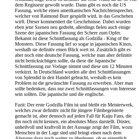
dem Regisseur gewollt wurde. Dann gibt es noch die US
Fassung, welche einen amerikanischen Nachrichtensprecher,
welcher von Raimond Burr gespiellt wird, in das Geschehen
wirft. Dieser kommentiert die Geschehnisse. Dabei wurden
eben jene Szenen neu gedreht, allerdings fielen auch einige
Szene der japanischen Fassung der Schere zum Opfer.
Bekannt ist diese Schnittfassung als Godzilla - King of the
Monsters. Diese Fassung lief so sogar in japanischen Kinos,
weshalb sie definitiv einen Blick wert ist. Zusätzlich gibt es
aber noch eine deutsche Fassung, welche man aber definitiv
nicht berücksichtigen sollte, da diese die Japanische
Schnittfassung zur Vorlage nimmt und diese um 12 Minuten
verkürzt. In Deutschland wurden alle drei Schnittfassungen
von Splendid in den Handel gebracht, weshalb es kein
Problem ist die gewünschte Fassung zu erwerben. Aber man
sollte bedenken, dass nur zwei Schnittfassungen von Interesse
sein sollten. Die japanische und die englische.
Fazit: Der erste Godzilla Film ist und bleibt ein Meisterwerk,
welches zwar definitiv nicht für jüngere Filmbegeisterte
gemacht ist, aber dennoch auf jeden Fall für Kaiju Fans, die
ihn noch nicht kennen, ein absolutes Muss darstellt. Düster,
unheilvoll und kraftvoll in der Aussage zeigt der Film, wozu
Menschen in der Lage sind und bringt einen nach dem
Abspann dazu noch weiter zu überlegen, ob es eigentlich