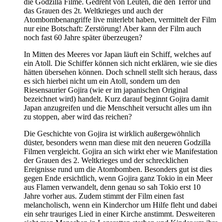
die Godzilla Filme. Gedreht von Leuten, die den Terror und
das Grauen des 2t. Weltkrieges und auch der
Atombombenangriffe live miterlebt haben, vermittelt der Film
nur eine Botschaft: Zerstörung! Aber kann der Film auch
noch fast 60 Jahre später überzeugen?
In Mitten des Meeres vor Japan läuft ein Schiff, welches auf
ein Atoll. Die Schiffer können sich nicht erklären, wie sie dies
hätten übersehen können. Doch schnell stellt sich heraus, dass
es sich hierbei nicht um ein Atoll, sondern um den
Riesensaurier Gojira (wie er im japanischen Original
bezeichnet wird) handelt. Kurz darauf beginnt Gojira damit
Japan anzugreifen und die Menschheit versucht alles um ihn
zu stoppen, aber wird das reichen?
Die Geschichte von Gojira ist wirklich außergewöhnlich
düster, besonders wenn man diese mit den neueren Godzilla
Filmen vergleicht. Gojira an sich wirkt eher wie Manifestation
der Grauen des 2. Weltkrieges und der schrecklichen
Ereignisse rund um die Atombomben. Besonders gut ist dies
gegen Ende ersichtlich, wenn Gojira ganz Tokio in ein Meer
aus Flamen verwandelt, denn genau so sah Tokio erst 10
Jahre vorher aus. Zudem stimmt der Film einen fast
melancholisch, wenn ein Kinderchor um Hilfe fleht und dabei
ein sehr trauriges Lied in einer Kirche anstimmt. Desweiteren