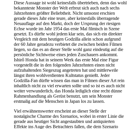
Diese Aussage ist wohl keinesfalls übertrieben, denn das wohl
bekannteste Monster der Welt erfreut sich auch nach sechs
Jahrzehnten größter Beliebtheit. Nicht umsonst erschien
gerade dieses Jahr eine teure, aber keinesfalls überragende
Neuauflage auf den Markt, doch der Ursprung der riesigen
Echse wurde im Jahr 1954 das erste Mal filmisch in Szene
gesetzt. Es dürfte wohl jedem klar sein, das sich ein direkter
Vergleich mit dem heutigen Godzilla allein schon aufgrund
der 60 Jahre geradezu verbietet die zwischen beiden Filmen
liegen, so das es an dieser Stelle wohl ganz eindeutig auf die
persönliche Sichtweise eines jeden Zuschauers ankommt.
Ishirô Honda hat in seinem Werk das erste Mal eine Figur
vorgestellt die in den folgenden Jahrzehnten einen nicht
aufzuhaltenden Siegeszug angetreten hat und mittlerweile
längst ihren wohlverdienten Kultstatus genießt. Jeder
Godzilla-Fan dürfte wissen das man in Filmen dieser Art rein
inhaltlich nicht zu viel erwarten sollte und so ist es auch nicht
weiter verwunderlich, das Honda lediglich eine recht dünne
Rahmenhandlung als Gerüst benutzt, um sein Monster
erstmalig auf die Menschen in Japan los zu lassen.
Viel erwähnenswerter erscheint an dieser Stelle der
nostalgische Charme des Szenarios, wobei in erster Linie die
gerade aus heutiger Sicht angestaubten und antiquierten
Effekte ins Auge des Betrachters fallen, die dem Szenario