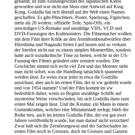
genannt, ist zum Aushängeschild des Japanischen Kinos
geworden und war nicht nur bloss eine Antwort auf King
Kong. Godzilla hat sich überall auf der Welt einen Namen
geschaffen. Es gibt Plüschtiere, Poster, Spielzeug, Figürchen,
mehr als 20 weitere, offizielle Teile, Spin-Offs, ein
unwürdiges US-Remake und unzählige VHS, VCD und
DVD-Fassungen des Kultmonsters. Die Filmemacher wollten
mit dem Film ihrer Kritik an den Atombombenabwürfen über
Hiroshima und Nagasaki freien Lauf lassen und so verkam
der Streifen nicht nur zu einem simplen Monsterfilm, sondern
hatte auch sozialkritische Töne zu bieten, welche in der US-
Fassung des Filmes geändert oder zensiert wurden. Die
Geschichte nimmt sich recht viel Zeit und das Monster sieht
man nicht sofort, was die Handlung tatsächlich spannend
werden lässt. Es weiss zwar jeder in etwa die Godzilla
ausschaut, aber auch im ersten Film, der in s/w gedreht wurde
und von 1954 stammt? Und der Film kommt im s/w
bedrohlich daher, wenn zu Beginn unzählige Schiffe auf
mysteriöse Weise verschwinden, bis sich Godzilla dann zum
ersten Mal zeigen lässt. Und die Kreatur, ein Mann in einem
Gummikostüm, welches eine Miniaturstadt zerlegt, blieb der
Reihe treu, auch im letzten Godzilla Film, der vor gut zwei
Jahren veröffentlicht wurde, hat man darauf nicht verzichtet!
Zwar hält sich die Zerstörungswut und der Sachschaden im
ersten Film noch in Grenzen, doch im Grossen und Ganzen