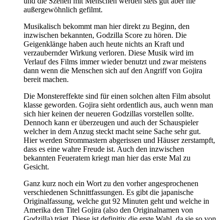
und die Szenen mit Menschen werden stets gut aber nie
außergewöhnlich gefilmt.
Musikalisch bekommt man hier direkt zu Beginn, den
inzwischen bekannten, Godzilla Score zu hören. Die
Geigenklänge haben auch heute nichts an Kraft und
verzaubernder Wirkung verloren. Diese Musik wird im
Verlauf des Films immer wieder benutzt und zwar meistens
dann wenn die Menschen sich auf den Angriff von Gojira
bereit machen.
Die Monstereffekte sind für einen solchen alten Film absolut
klasse geworden. Gojira sieht ordentlich aus, auch wenn man
sich hier keinen der neueren Godzillas vorstellen sollte.
Dennoch kann er überzeugen und auch der Schauspieler
welcher in dem Anzug steckt macht seine Sache sehr gut.
Hier werden Strommastern abgerissen und Häuser zerstampft,
dass es eine wahre Freude ist. Auch den inzwischen
bekannten Feueratem kriegt man hier das erste Mal zu
Gesicht.
Ganz kurz noch ein Wort zu den vorher angesprochenen
verschiedenen Schnittfassungen. Es gibt die japanische
Originalfassung, welche gut 92 Minuten geht und welche in
Amerika den Titel Gojira (also den Originalnamen von
Godzilla) trägt. Diese ist definitiv die erste Wahl, da sie so von