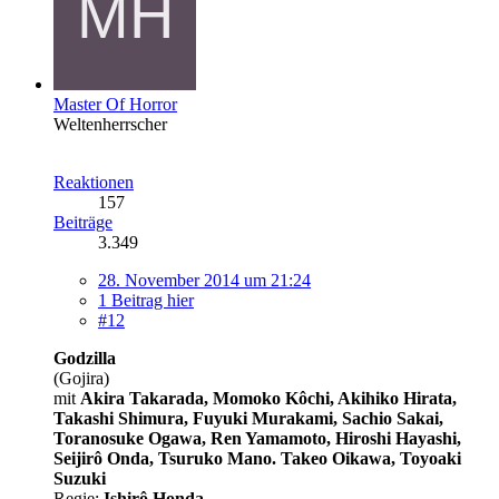
Master Of Horror
Weltenherrscher
Reaktionen
157
Beiträge
3.349
28. November 2014 um 21:24
1 Beitrag hier
#12
Godzilla
(Gojira)
mit
Akira Takarada, Momoko Kôchi, Akihiko Hirata,
Takashi Shimura, Fuyuki Murakami, Sachio Sakai,
Toranosuke Ogawa, Ren Yamamoto, Hiroshi Hayashi,
Seijirô Onda, Tsuruko Mano. Takeo Oikawa, Toyoaki
Suzuki
Regie:
Ishirô Honda