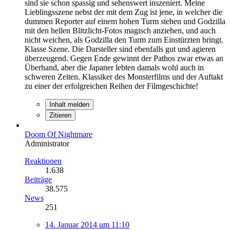
sind sie schon spassig und sehenswert inszeniert. Meine
Lieblingsszene nebst der mit dem Zug ist jene, in welcher die
dummen Reporter auf einem hohen Turm stehen und Godzilla
mit den hellen Blitzlicht-Fotos magisch anziehen, und auch
nicht weichen, als Godzilla den Turm zum Einstürzten bringt.
Klasse Szene. Die Darsteller sind ebenfalls gut und agieren
überzeugend. Gegen Ende gewinnt der Pathos zwar etwas an
Überhand, aber die Japaner lebten damals wohl auch in
schweren Zeiten. Klassiker des Monsterfilms und der Auftakt
zu einer der erfolgreichen Reihen der Filmgeschichte!
Inhalt melden
Zitieren
Doom Of Nightmare
Administrator
Reaktionen
1.638
Beiträge
38.575
News
251
14. Januar 2014 um 11:10