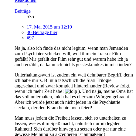
Reaktionen
1
Beiträge
535
17. Mai 2015 um 12:10
30 Beiträge hier
#97
Na ja, also ich finde das nicht legitim, wenn man Jemanden
zum Psychiater schicken will, weil ihm ein krasser Film
gefällt! Mir gefällt der Film sehr gut und warum habe ich ja
auch erzählt, da kann ich nichts geisteskrankes in mir finden?
Unterhaltungswert ist zudem ein weit dehnbarer Begriff, denn
ich habe mir z. B. nun tatsächlich die Sissi Trilogie
angeschaut und zwar komplett hintereinander (Review folgt,
wenn ich mehr Zeit habe!
). Und na ja, meine Oma hat
das voll unterhalten, mich hat es eher zum Würgen gebracht.
Aber ich würde jetzt auch nicht jeden in die Psychiatrie
stecken, der den Kram heute noch feiert!
Man muss jedem die Freiheit lassen, sich so unterhalten zu
lassen, wie es ihm Spaß macht, natürlich nur im legalen
Rahmen! Sich darüber hinweg zu setzen oder gar nur eine
gewisse Meinung zu akzeptieren ist anmaßend!