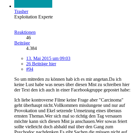
Trasher
Exploitation Experte
Reaktionen
46
Beiträge
4.384
13. Mai 2015 um 09:03
26 Beiträge hier
#94
So um mitreden zu können hab ich es mir angetan.Da ich
keine Lust habe was neues über diesen Mist zu schreiben hier
der Text den ich auch in einer Facebookgruppe gepostet habe:
Ich liebe kontroverse Filme keine Frage aber "Carcinoma"
geht überhaupt nicht.Vollkommen misslungene und nur auf
Provokation und Ekel setzende Umsetzung eines überaus
ernsten Themas.Wer sich mal so richtig den Tag versauen
möchte kann sich diesen Mist ja anschauen.Wer sowas feiert
sollte vielleicht doch alsbald mal über den Gang zum
Psychodoc nachdenken.Es gibt Sachen die müssen nicht auf