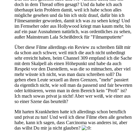
doch in dem Thread offen gesagt? Und da habe ich auch
überhaupt kein Problem damit, weil ich habe schon alles
mögliche gesehen und da bin ich stolz drauf, dafür bin ich
Filmesammler geworden, damit ich was zu sehen krieg! Und
im Fernseher oder aus Hollywood kriegt man kaum mehr, bis
auf ein paar Ausnahmen natürlich, was ordentliches zu sehen,
außer Mainstream Lala Scheißdreck für "Filmamputierte"
Über diese Filme allerdings ein Review zu schreiben fällt mir
da schon auch schwer, weil mich die auch nicht unbedingt
sehr erreicht haben, beim Channel 309 empfand ich die Sache
mit dem Skalpell als einen Höhepunkt und habe da auch
Respekt vor den Darstellern, was die so mitmachen, aber viel
mehr wüsste ich nicht, was man dazu schreiben soll? Da
gehen eben Leute sexuell an ihren Grenzen, "mehr" passiert
da eigentlich nicht, wie soll man da passend und fair bewerten
oder kritisieren, wenn man in dem Bereich kein "Profi" ist?
Ich mach sowas privat ja nicht! Aber wer weiß, wie einer aus
so einer Szene das beurteilt?
Mit harten Krankheiten hatte ich allerdings schon beruflich
und privat zu tun! Und weil ich diese Filme eben alle gesehen
habe, kann ich sagen, dass Carcinoma was anderes ist, aber
das willst Du mir ja nicht glauben?