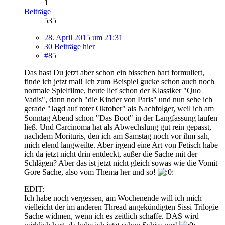
1
Beiträge
535
28. April 2015 um 21:31
30 Beiträge hier
#85
Das hast Du jetzt aber schon ein bisschen hart formuliert,
finde ich jetzt mal! Ich zum Beispiel gucke schon auch noch
normale Spielfilme, heute lief schon der Klassiker "Quo
Vadis", dann noch "die Kinder von Paris" und nun sehe ich
gerade "Jagd auf roter Oktober" als Nachfolger, weil ich am
Sonntag Abend schon "Das Boot" in der Langfassung laufen
ließ. Und Carcinoma hat als Abwechslung gut rein gepasst,
nachdem Morituris, den ich am Samstag noch vor ihm sah,
mich elend langweilte. Aber irgend eine Art von Fetisch habe
ich da jetzt nicht drin entdeckt, außer die Sache mit der
Schlägen? Aber das ist jetzt nicht gleich sowas wie die Vomit
Gore Sache, also vom Thema her und so!
EDIT:
Ich habe noch vergessen, am Wochenende will ich mich
vielleicht der im anderen Thread angekündigten Sissi Trilogie
Sache widmen, wenn ich es zeitlich schaffe. DAS wird