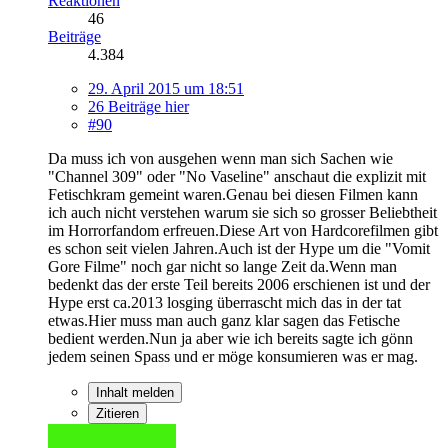
Reaktionen
46
Beiträge
4.384
29. April 2015 um 18:51
26 Beiträge hier
#90
Da muss ich von ausgehen wenn man sich Sachen wie
"Channel 309" oder "No Vaseline" anschaut die explizit mit
Fetischkram gemeint waren.Genau bei diesen Filmen kann
ich auch nicht verstehen warum sie sich so grosser Beliebtheit
im Horrorfandom erfreuen.Diese Art von Hardcorefilmen gibt
es schon seit vielen Jahren.Auch ist der Hype um die "Vomit
Gore Filme" noch gar nicht so lange Zeit da.Wenn man
bedenkt das der erste Teil bereits 2006 erschienen ist und der
Hype erst ca.2013 losging überrascht mich das in der tat
etwas.Hier muss man auch ganz klar sagen das Fetische
bedient werden.Nun ja aber wie ich bereits sagte ich gönn
jedem seinen Spass und er möge konsumieren was er mag.
Inhalt melden
Zitieren