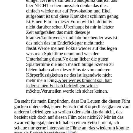
einiger Reviews auf dem Standpunkt das ich das
hier NICHT sehen muss.Ich denke das dies
einfach wieder nur auf Provokation und Ekel
aufgebaut ist und diese Krankheit schlimm genug
ist.Einen Film in dieser Form will ich definitiv
nicht darüber sehen.Überhaupt ist mir in letzter
Zeit aufgefallen das mich dieses je
kranker/kontroverser und tabubrechender was ist
das mich das im Endeffekt gar nicht mehr
flasht.Werde meinen Fokus wieder auf das legen
was man Spielfilme nennt und was der
Unterhaltung dient.Ne dann lieber die guten
Splatterfilme die auch manch butige Szenen zu
bieten haben aber dieser Einsatz von anderen
Körperflüssigkeiten ne das ist irgendwie nicht
mehr mein Ding.
Aber wer es braucht soll halt
jeder seinen Fetisch befriedigen wie er
möchte
.Verurteilen werde ich sicher keinen.
Da steht für mein Empfinden, dass Du Leuten die diesen Film
gucken unterstellst, einen Fetisch mit Körperflüssigkeiten von
anderen befriedigen zu wollen oder steht das da nicht, das
bezieht sich doch auf diesen Film oder nicht??? Mir ist das
zwar völlig egal, aber ich hab so einen Fetisch nicht, ich
schaue nur gerne interessante Filme an, das wiederum könnte