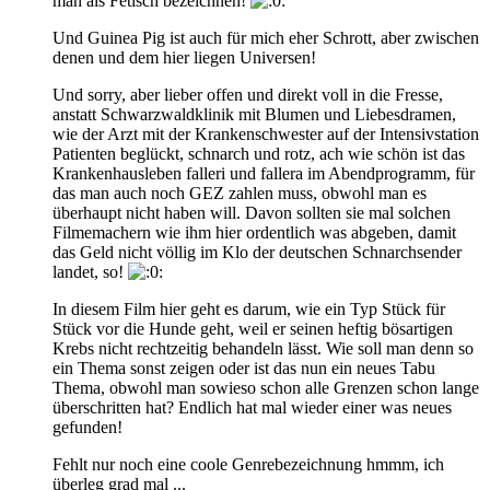
man als Fetisch bezeichnen!
Und Guinea Pig ist auch für mich eher Schrott, aber zwischen
denen und dem hier liegen Universen!
Und sorry, aber lieber offen und direkt voll in die Fresse,
anstatt Schwarzwaldklinik mit Blumen und Liebesdramen,
wie der Arzt mit der Krankenschwester auf der Intensivstation
Patienten beglückt, schnarch und rotz, ach wie schön ist das
Krankenhausleben falleri und fallera im Abendprogramm, für
das man auch noch GEZ zahlen muss, obwohl man es
überhaupt nicht haben will. Davon sollten sie mal solchen
Filmemachern wie ihm hier ordentlich was abgeben, damit
das Geld nicht völlig im Klo der deutschen Schnarchsender
landet, so!
In diesem Film hier geht es darum, wie ein Typ Stück für
Stück vor die Hunde geht, weil er seinen heftig bösartigen
Krebs nicht rechtzeitig behandeln lässt. Wie soll man denn so
ein Thema sonst zeigen oder ist das nun ein neues Tabu
Thema, obwohl man sowieso schon alle Grenzen schon lange
überschritten hat? Endlich hat mal wieder einer was neues
gefunden!
Fehlt nur noch eine coole Genrebezeichnung hmmm, ich
überleg grad mal ...