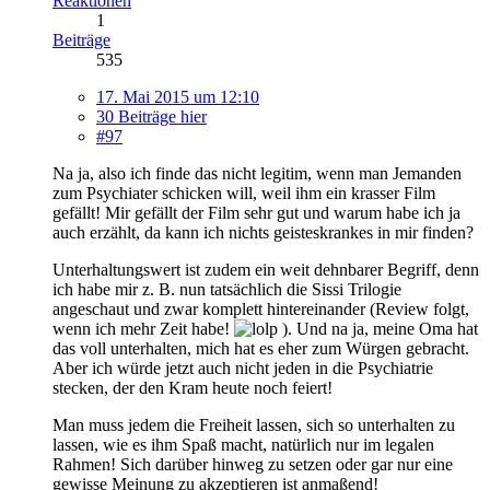
Reaktionen
1
Beiträge
535
17. Mai 2015 um 12:10
30 Beiträge hier
#97
Na ja, also ich finde das nicht legitim, wenn man Jemanden
zum Psychiater schicken will, weil ihm ein krasser Film
gefällt! Mir gefällt der Film sehr gut und warum habe ich ja
auch erzählt, da kann ich nichts geisteskrankes in mir finden?
Unterhaltungswert ist zudem ein weit dehnbarer Begriff, denn
ich habe mir z. B. nun tatsächlich die Sissi Trilogie
angeschaut und zwar komplett hintereinander (Review folgt,
wenn ich mehr Zeit habe!
). Und na ja, meine Oma hat
das voll unterhalten, mich hat es eher zum Würgen gebracht.
Aber ich würde jetzt auch nicht jeden in die Psychiatrie
stecken, der den Kram heute noch feiert!
Man muss jedem die Freiheit lassen, sich so unterhalten zu
lassen, wie es ihm Spaß macht, natürlich nur im legalen
Rahmen! Sich darüber hinweg zu setzen oder gar nur eine
gewisse Meinung zu akzeptieren ist anmaßend!