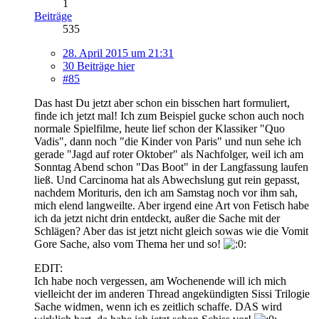
1
Beiträge
535
28. April 2015 um 21:31
30 Beiträge hier
#85
Das hast Du jetzt aber schon ein bisschen hart formuliert,
finde ich jetzt mal! Ich zum Beispiel gucke schon auch noch
normale Spielfilme, heute lief schon der Klassiker "Quo
Vadis", dann noch "die Kinder von Paris" und nun sehe ich
gerade "Jagd auf roter Oktober" als Nachfolger, weil ich am
Sonntag Abend schon "Das Boot" in der Langfassung laufen
ließ. Und Carcinoma hat als Abwechslung gut rein gepasst,
nachdem Morituris, den ich am Samstag noch vor ihm sah,
mich elend langweilte. Aber irgend eine Art von Fetisch habe
ich da jetzt nicht drin entdeckt, außer die Sache mit der
Schlägen? Aber das ist jetzt nicht gleich sowas wie die Vomit
Gore Sache, also vom Thema her und so!
EDIT:
Ich habe noch vergessen, am Wochenende will ich mich
vielleicht der im anderen Thread angekündigten Sissi Trilogie
Sache widmen, wenn ich es zeitlich schaffe. DAS wird