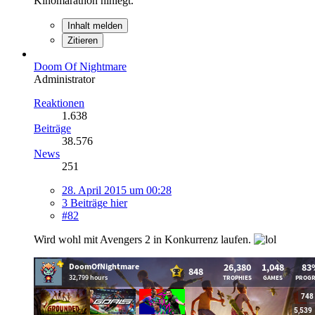
Kinomarathon hinlegt.
Inhalt melden
Zitieren
Doom Of Nightmare
Administrator
Reaktionen
1.638
Beiträge
38.576
News
251
28. April 2015 um 00:28
3 Beiträge hier
#82
Wird wohl mit Avengers 2 in Konkurrenz laufen.