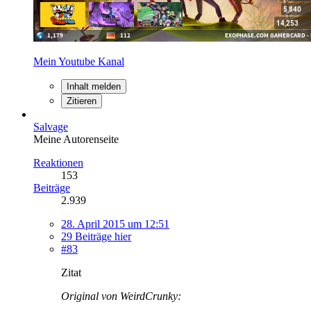
Mein Youtube Kanal
Inhalt melden
Zitieren
Salvage
Meine Autorenseite
Reaktionen
153
Beiträge
2.939
28. April 2015 um 12:51
29 Beiträge hier
#83
Zitat
Original von WeirdCrunky: