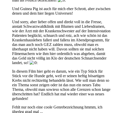
man als Fetisch bezeichnen!
Und Guinea Pig ist auch für mich eher Schrott, aber zwischen
denen und dem hier liegen Universen!
Und sorry, aber lieber offen und direkt voll in die Fresse,
anstatt Schwarzwaldklinik mit Blumen und Liebesdramen,
wie der Arzt mit der Krankenschwester auf der Intensivstation
Patienten beglückt, schnarch und rotz, ach wie schön ist das
Krankenhausleben falleri und fallera im Abendprogramm, für
das man auch noch GEZ zahlen muss, obwohl man es
überhaupt nicht haben will. Davon sollten sie mal solchen
Filmemachern wie ihm hier ordentlich was abgeben, damit
das Geld nicht völlig im Klo der deutschen Schnarchsender
landet, so!
In diesem Film hier geht es darum, wie ein Typ Stück für
Stück vor die Hunde geht, weil er seinen heftig bösartigen
Krebs nicht rechtzeitig behandeln lässt. Wie soll man denn so
ein Thema sonst zeigen oder ist das nun ein neues Tabu
Thema, obwohl man sowieso schon alle Grenzen schon lange
überschritten hat? Endlich hat mal wieder einer was neues
gefunden!
Fehlt nur noch eine coole Genrebezeichnung hmmm, ich
überleg grad mal ...