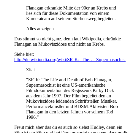
Flanagan erkrankte Mitte der 90er an Krebs und
lies sich für diese Dokumentation von einem
Kamerateam auf seinem Sterbensweg begleiten.
Alles anzeigen
Das stimmt so nicht ganz, denn laut Wikipedia, erkränkte
Flanagan an Mukoviszidose und nicht an Krebs.
Siehe hier:
http://de.wikipedia.org/wiki/SICK:_The…_Supermasochist
Zitat
"SICK: The Life and Death of Bob Flanagan,
Supermasochist ist eine US-amerikanische
Filmdokumentation des Regisseurs Kirby Dick
aus dem Jahr 1997. Der Film begleitet den an
Mukoviszidose leidenden Schriftsteller, Musiker,
Performancekünstler und BDSM-Aktivisten Bob
Flanagan in den letzten Jahren vor seinem Tod
1996."
Freut mich aber das du es auch so siehst Hudley, denn ein
Film ist ein Film und bei Dora erwartet man eben, dass er die