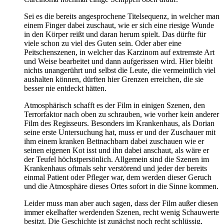
Sei es die bereits angesprochene Titelsequenz, in welcher man
einem Finger dabei zuschaut, wie er sich eine riesige Wunde
in den Körper reißt und daran herum spielt. Das dürfte für
viele schon zu viel des Guten sein. Oder aber eine
Peitschenszenen, in welcher das Karzinom auf extremste Art
und Weise bearbeitet und dann aufgerissen wird. Hier bleibt
nichts unangerührt und selbst die Leute, die vermeintlich viel
aushalten können, dürften hier Grenzen erreichen, die sie
besser nie entdeckt hätten.
Atmosphärisch schafft es der Film in einigen Szenen, den
Terrorfaktor nach oben zu schrauben, wie vorher kein anderer
Film des Regisseurs. Besonders im Krankenhaus, als Dorian
seine erste Untersuchung hat, muss er und der Zuschauer mit
ihm einem kranken Bettnachbarn dabei zuschauen wie er
seinen eigenen Kot isst und ihn dabei anschaut, als wäre er
der Teufel höchstpersönlich. Allgemein sind die Szenen im
Krankenhaus oftmals sehr verstörend und jeder der bereits
einmal Patient oder Pfleger war, dem werden dieser Geruch
und die Atmosphäre dieses Ortes sofort in die Sinne kommen.
Leider muss man aber auch sagen, dass der Film außer diesen
immer ekelhafter werdenden Szenen, recht wenig Schauwerte
besitzt. Die Geschichte ist zunächst noch recht schlüssig,