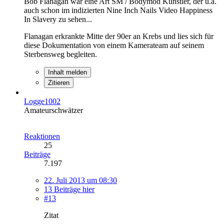
Bob Flanagan war eine Art SM / Bodymod Künstler, der u.a.
auch schon im indizierten Nine Inch Nails Video Happiness
In Slavery zu sehen...
Flanagan erkrankte Mitte der 90er an Krebs und lies sich für
diese Dokumentation von einem Kamerateam auf seinem
Sterbensweg begleiten.
Inhalt melden
Zitieren
Logge1002
Amateurschwätzer
Reaktionen
25
Beiträge
7.197
22. Juli 2013 um 08:30
13 Beiträge hier
#13
Zitat