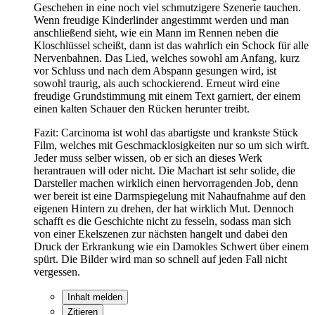
Geschehen in eine noch viel schmutzigere Szenerie tauchen.
Wenn freudige Kinderlinder angestimmt werden und man
anschließend sieht, wie ein Mann im Rennen neben die
Kloschlüssel scheißt, dann ist das wahrlich ein Schock für alle
Nervenbahnen. Das Lied, welches sowohl am Anfang, kurz
vor Schluss und nach dem Abspann gesungen wird, ist
sowohl traurig, als auch schockierend. Erneut wird eine
freudige Grundstimmung mit einem Text garniert, der einem
einen kalten Schauer den Rücken herunter treibt.
Fazit: Carcinoma ist wohl das abartigste und krankste Stück
Film, welches mit Geschmacklosigkeiten nur so um sich wirft.
Jeder muss selber wissen, ob er sich an dieses Werk
herantrauen will oder nicht. Die Machart ist sehr solide, die
Darsteller machen wirklich einen hervorragenden Job, denn
wer bereit ist eine Darmspiegelung mit Nahaufnahme auf den
eigenen Hintern zu drehen, der hat wirklich Mut. Dennoch
schafft es die Geschichte nicht zu fesseln, sodass man sich
von einer Ekelszenen zur nächsten hangelt und dabei den
Druck der Erkrankung wie ein Damokles Schwert über einem
spürt. Die Bilder wird man so schnell auf jeden Fall nicht
vergessen.
Inhalt melden
Zitieren