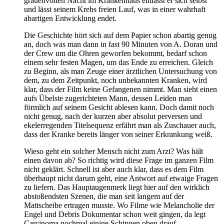
grauenvollen Nacht im Krankenhaus entlässt er sich selbst
und lässt seinem Krebs freien Lauf, was in einer wahrhaft
abartigen Entwicklung endet.
Die Geschichte hört sich auf dem Papier schon abartig genug
an, doch was man dann in fast 90 Minuten von A. Doran und
der Crew um die Ohren geworfen bekommt, bedarf schon
einem sehr festen Magen, um das Ende zu erreichen. Gleich
zu Beginn, als man Zeuge einer ärztlichen Untersuchung von
dem, zu dem Zeitpunkt, noch unbekannten Kranken, wird
klar, dass der Film keine Gefangenen nimmt. Man sieht einen
aufs Übelste zugerichteten Mann, dessen Leiden man
förmlich auf seinem Gesicht ablesen kann. Doch damit noch
nicht genug, nach der kurzen aber absolut perversen und
ekelerregenden Titelsequenz erfährt man als Zuschauer auch,
dass der Kranke bereits länger von seiner Erkrankung weiß.
Wieso geht ein solcher Mensch nicht zum Arzt? Was hält
einen davon ab? So richtig wird diese Frage im ganzen Film
nicht geklärt. Schnell ist aber auch klar, dass es dem Film
überhaupt nicht darum geht, eine Antwort auf etwaige Fragen
zu liefern. Das Hauptaugenmerk liegt hier auf den wirklich
abstoßendsten Szenen, die man seit langem auf der
Mattscheibe ertragen musste. Wo Filme wie Melancholie der
Engel und Debris Dokumentar schon weit gingen, da legt
Carcinoma nochmal einige Schippen oben drauf.