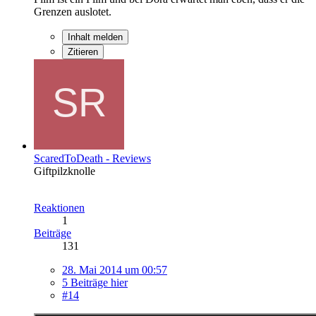
Grenzen auslotet.
Inhalt melden
Zitieren
ScaredToDeath - Reviews
Giftpilzknolle
Reaktionen
1
Beiträge
131
28. Mai 2014 um 00:57
5 Beiträge hier
#14