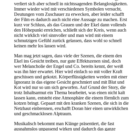
verliert sich aber schnell in nichtssagenden Belanglosigkeiten.
Immer wieder wird mit verschiedenen Symbolen versucht,
Deutungen vom Zuschauer zu erwecken, aber leider schafft
der Film es dadurch auch nicht eine Aussage zu machen. Erst
kurz vor Schluss, als das Grauen und der Ekel dann vollends
den Höhepunkt erreichen, schließt sich der Kreis, wenn auch
nicht wirklich viel sinnvoller und man wird mit einem
schmutzigen Gefühl zurück gelassen, dass wohl so schnell
keinen mehr los lassen wird.
Man mag jetzt sagen, dass viele der Szenen, die einem den
Ekel ins Gesicht treiben, nur gute Effektszenen sind, doch
wer Melancholie der Engel und Co. bereits kennt, der weiß
was ihn hier erwartet. Hier wird einfach so mit voller Kraft
geschissen und gekotzt. Körperflüssigkeiten werden mit einer
Ignoranz in das eigene Gesicht geschmiert und mit Blut und
Kot wird nur so um sich geworfen. Auf Grund der Story, die
trotz Inhaltsarmut ein Thema bearbeitet, was einen nicht kalt
lassen kann, entsteht eine Atmosphäre die einem förmlich zum
kotzen bringt. Gepaart mit den kranken Szenen, die sich in die
Netzhaut einbrennen, erschafft Doran hier einen unwirklichen
und geschmacklosen Alptraum.
Musikalisch bekommt man Klänge präsentiert, die fast
ausnahmslos unpassend wirken und dadurch das ganze