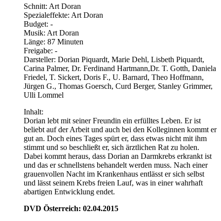
Schnitt: Art Doran
Spezialeffekte: Art Doran
Budget: -
Musik: Art Doran
Länge: 87 Minuten
Freigabe: -
Darsteller: Dorian Piquardt, Marie Dehl, Lisbeth Piquardt,
Carina Palmer, Dr. Ferdinand Hartmann,Dr. T. Gotth, Daniela
Friedel, T. Sickert, Doris F., U. Barnard, Theo Hoffmann,
Jürgen G., Thomas Goersch, Curd Berger, Stanley Grimmer,
Ulli Lommel
Inhalt:
Dorian lebt mit seiner Freundin ein erfülltes Leben. Er ist
beliebt auf der Arbeit und auch bei den Kolleginnen kommt er
gut an. Doch eines Tages spürt er, dass etwas nicht mit ihm
stimmt und so beschließt er, sich ärztlichen Rat zu holen.
Dabei kommt heraus, dass Dorian an Darmkrebs erkrankt ist
und das er schnellstens behandelt werden muss. Nach einer
grauenvollen Nacht im Krankenhaus entlässt er sich selbst
und lässt seinem Krebs freien Lauf, was in einer wahrhaft
abartigen Entwicklung endet.
DVD Österreich: 02.04.2015