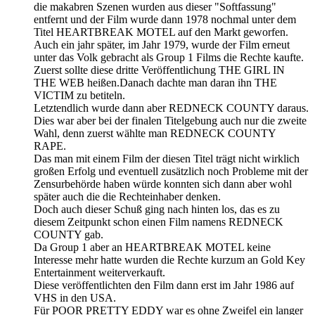
die makabren Szenen wurden aus dieser "Softfassung"
entfernt und der Film wurde dann 1978 nochmal unter dem
Titel HEARTBREAK MOTEL auf den Markt geworfen.
Auch ein jahr später, im Jahr 1979, wurde der Film erneut
unter das Volk gebracht als Group 1 Films die Rechte kaufte.
Zuerst sollte diese dritte Veröffentlichung THE GIRL IN
THE WEB heißen.Danach dachte man daran ihn THE
VICTIM zu betiteln.
Letztendlich wurde dann aber REDNECK COUNTY daraus.
Dies war aber bei der finalen Titelgebung auch nur die zweite
Wahl, denn zuerst wählte man REDNECK COUNTY
RAPE.
Das man mit einem Film der diesen Titel trägt nicht wirklich
großen Erfolg und eventuell zusätzlich noch Probleme mit der
Zensurbehörde haben würde konnten sich dann aber wohl
später auch die die Rechteinhaber denken.
Doch auch dieser Schuß ging nach hinten los, das es zu
diesem Zeitpunkt schon einen Film namens REDNECK
COUNTY gab.
Da Group 1 aber an HEARTBREAK MOTEL keine
Interesse mehr hatte wurden die Rechte kurzum an Gold Key
Entertainment weiterverkauft.
Diese veröffentlichten den Film dann erst im Jahr 1986 auf
VHS in den USA.
Für POOR PRETTY EDDY war es ohne Zweifel ein langer