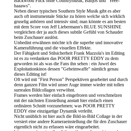
Backwood Flick ohne Countrymusik, Banjos und "Yeee-
haaaws".
Neben dieser typischen Southern Style Musik gibt es aber
auch oft instrumentale Stücke zu hören welche sich wirklich
gruselig anhören und intensiv sind; man könnte es am besten
mit dem Score von Jeff Liebermann's BLUE SUNSHINE
vergleichen der ja auch dieses subtile Gefühl von Schauder
beim Zuschauer auslöst.
Unbedint erwähnen möchte ich die superbe und innovative
Kameraführung und die visuellen Effekte.
Der Fähigkeit und Stilsicherheit Frank Mazzola's im Editing
ist es zu verdanken das POOR PRETTY EDDY zu dem
geworden ist als was die Fans ihn sehen : ein Juwel des
Exploitationkinos dessen "Geheimwaffe" nämlich genau
dieses Editing ist!
Oft wird mit "First Person" Perspektiven gearbeitet und durch
denn ganzen Film wird unser Auge immer wieder mit tollen
surrealen Bildcollagen verwöhnt.
Frames werden hier einfach eingefroren und verschmelzen
mit der nächsten Einstellung anstatt hier einfach einen
ordinären Schnitt vorzunehmen; was POOR PRETTY
EDDY eine einzigartige Dynamik verleiht.
Nicht unüblich ist hier auch die Bild-in-Bild Collage in der
versiert eine andere Kameraeinstellung die für den Zuschauer
eigentlich nicht zu erfassen wäre eingearbeitet.