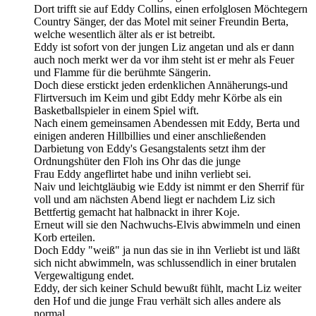
Dort trifft sie auf Eddy Collins, einen erfolglosen Möchtegern
Country Sänger, der das Motel mit seiner Freundin Berta,
welche wesentlich älter als er ist betreibt.
Eddy ist sofort von der jungen Liz angetan und als er dann
auch noch merkt wer da vor ihm steht ist er mehr als Feuer
und Flamme für die berühmte Sängerin.
Doch diese erstickt jeden erdenklichen Annäherungs-und
Flirtversuch im Keim und gibt Eddy mehr Körbe als ein
Basketballspieler in einem Spiel wift.
Nach einem gemeinsamen Abendessen mit Eddy, Berta und
einigen anderen Hillbillies und einer anschließenden
Darbietung von Eddy's Gesangstalents setzt ihm der
Ordnungshüter den Floh ins Ohr das die junge
Frau Eddy angeflirtet habe und inihn verliebt sei.
Naiv und leichtgläubig wie Eddy ist nimmt er den Sherrif für
voll und am nächsten Abend liegt er nachdem Liz sich
Bettfertig gemacht hat halbnackt in ihrer Koje.
Erneut will sie den Nachwuchs-Elvis abwimmeln und einen
Korb erteilen.
Doch Eddy "weiß" ja nun das sie in ihn Verliebt ist und läßt
sich nicht abwimmeln, was schlussendlich in einer brutalen
Vergewaltigung endet.
Eddy, der sich keiner Schuld bewußt fühlt, macht Liz weiter
den Hof und die junge Frau verhält sich alles andere als
normal.