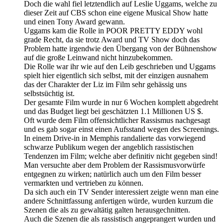
Doch die wahl fiel letztendlich auf Leslie Uggams, welche zu
dieser Zeit auf CBS schon eine eigene Musical Show hatte
und einen Tony Award gewann.
Uggams kam die Rolle in POOR PRETTY EDDY wohl
grade Recht, da sie trotz Award und TV Show doch das
Problem hatte irgendwie den Übergang von der Bühnenshow
auf die große Leinwand nicht hinzubekommen.
Die Rolle war ihr wie auf den Leib geschrieben und Uggams
spielt hier eigentlich sich selbst, mit der einzigen ausnahem
das der Charakter der Liz im Film sehr gehässig uns
selbstsüchtig ist.
Der gesamte Film wurde in nur 6 Wochen komplett abgedreht
und das Budget liegt bei geschätzten 1.1 Millionen US $.
Oft wurde dem Film offensichtlicher Rassismus nachgesagt
und es gab sogar einst einen Aufsstand wegen des Screenings.
In einem Drive-in in Memphis randalierte das vorwiegend
schwarze Publikum wegen der angeblich rassistischen
Tendenzen im Film; welche aber definitiv nicht gegeben sind!
Man versuchte aber dem Problem der Rassismusvorwürfe
entgegnen zu wirken; natürlich auch um den Film besser
vermarkten und vertrieben zu können.
Da sich auch ein TV Sender interessiert zeigte wenn man eine
andere Schnittfassung anfertigen würde, wurden kurzum die
Szenen die als zu gewaltätig galten herausgechnitten.
Auch die Szenen die als rassistisch angeprangert wurden und