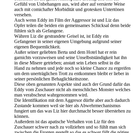
Gefühl von Unbehangen aus, wird aber auf versierte Weise
auch mit comichafter Morbidität und grotesken Untertönen
versehen.
Auch wenn Eddy im Film der Aggressor ist und Liz das
Opfer teilen die beiden ein gemeinsames Schicksal denn beide
fühlen sich als Gefangene.
Währen Liz die gestrandete Geisel ist, ist Eddy ein
Gefangener in seiner eigenen Umgebung aufgrund seiner
eigenen Bequemlichkeit.
Außer seiner geliebten Berta und dem Hotel hat er rein
garnichts vorzuweisen und seine Unselbstständigkeit hat ihn
in diese Misere getrieben; anstatt sein Leben selbst in die
Hand zu nehmen und jede noch so kleine Chance zu ergreifen
um dem unerträglichen Trott zu entkommen bleibt er lieber in
seiner persönlichen Behaglichkeitszone.
Diese oben genannten Aspekte sind auch der Grund dafür das
Eddy vom Zuschauer nicht als menschliches Monster welches
man verabscheut wahrgenommen wird.
Die Identifikation mit dem Aggresor dürfte aber auch dadurch
Zustande kommen weil sie hier als Abwehrmechanismus
fungiert um das was Liz hier durchmacht besser überstehen zu
können.
Außerdem ist das apatische Verhalten von Liz für den
Zuschauer schwer nach zu vollziehen und so fühlt man sich
zwischen die Fronten gestellt so das es schwer fällt die nötige