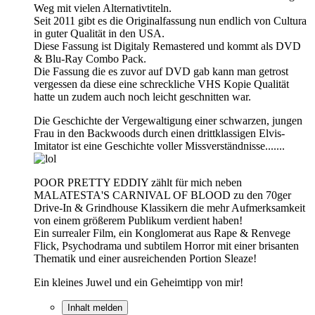
Weg mit vielen Alternativtiteln.
Seit 2011 gibt es die Originalfassung nun endlich von Cultura
in guter Qualität in den USA.
Diese Fassung ist Digitaly Remastered und kommt als DVD
& Blu-Ray Combo Pack.
Die Fassung die es zuvor auf DVD gab kann man getrost
vergessen da diese eine schreckliche VHS Kopie Qualität
hatte un zudem auch noch leicht geschnitten war.
Die Geschichte der Vergewaltigung einer schwarzen, jungen
Frau in den Backwoods durch einen drittklassigen Elvis-
Imitator ist eine Geschichte voller Missverständnisse.......
POOR PRETTY EDDIY zählt für mich neben
MALATESTA'S CARNIVAL OF BLOOD zu den 70ger
Drive-In & Grindhouse Klassikern die mehr Aufmerksamkeit
von einem größerem Publikum verdient haben!
Ein surrealer Film, ein Konglomerat aus Rape & Renvege
Flick, Psychodrama und subtilem Horror mit einer brisanten
Thematik und einer ausreichenden Portion Sleaze!
Ein kleines Juwel und ein Geheimtipp von mir!
Inhalt melden