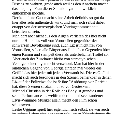
Distanz zu wahren, grade auch weil es den Anschein macht
das die junge Frau dieser Situation garnicht wirklich
entkommen möchte.
Der komplette Cast macht seine Arbeit definitiv so gut das
hier alles sehr authentisch wirkt und man sich selbst dabei
ertappt von der stereotypischen Voreingenommenheit
betroffen zu sein.
Man darf aber nicht aus den Augen verlieren das hier nicht
nur die Hillbillies voll von Vorurteilen gegenüber der
schwarzen Bevölkerung sind, auch Liz ist nicht frei von
Vorurteilen, schert alle Bürger aus ländlichen Gegenden über
einen Kamm und stempelt diese als unterbelichtet Trottel ab.
Aber auch der Zuschauer bleibt von stereotypischen
Verallgemeinerungen nicht verschont. Man hat hier in der
ländlichen Gegend von Georgia einfach mal wieder das
Gefühl das hier jeder mit jedem Verwandt ist. Dieses Gefühl
macht sich auch besonders in den Szenen bemerkbar in denen
Liz auf der Polizeiwache ist & ihre "Anhörung vor Gericht "
hat; diese Szenen strotzen nur so vor Groteskem.
Michael Christian in der Rolle des Eddy ist grandios und
seine Performance als weltfremder und missverstandener
Elvis-Wannabe Musiker allein macht den Film schon
sehenswert.
Leslie Uggams spielt hier eigentlich sich selbst; sie war auch
im echten Leben eine der ersten schwarzen Künstlerinnen die