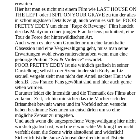
erwarten.
Hier hat man es nicht mit einem Film wie LAST HOUSE ON
THE LEFT oder I SPIT ON YOUR GRAVE zu tun der alles
in schonungslosen Details zeigt, auch wenn es sich bei POOR
PRETTY EDDY um einen "Rape & Revenge" Film handelt
der das Martyrium einer jungen Frau bestens portraitiert; eine
Tour de Force der hinterwäldischen Art.
Auch wenn es hier vom Grundtenor um eine krankhafte
Obsession und eine Vergewaltigung geht, muss man seine
Erwartungen wohl etwas runterschrauben wenn man eine
gehörige Portion "Sex & Violence" erwartet.
POOR PRETTY EDDY ist nie wirklich grafisch in seiner
Darstellung; selbst in der Szene in der sich Eddy an Liz
sexuell vergeht sieht man nicht den Anteil nackter Haut wie
sie z.B. Jess Franco Fans gewöhnt sind und hier auch gerne
sehen würden.
Darunter leidet die Intensität und die Thematik des Films aber
zu keiner Zeit; ich bin mir sicher das die Macher sich der
Brisantheit bewußt waren und im Vorfeld schon versucht
haben bestimmte Szenarien zu entschärfen um so eine
mögliche Zensur zu umgehen.
Und auch wenn die angesprochene Vergewaltigung hier nicht
wirklich grafisch ist, wird die erwünschte Wirkung hier nicht
verfehlt denn die Szene wirkt abstoßend und widerlich!
Sicherlich ist die ganze Atmosphäre dreckig und löst ein