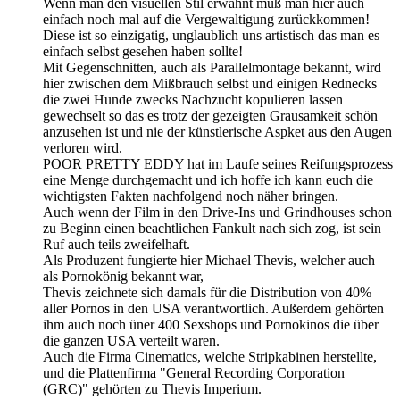
Wenn man den visuellen Stil erwähnt muß man hier auch
einfach noch mal auf die Vergewaltigung zurückkommen!
Diese ist so einzigatig, unglaublich uns artistisch das man es
einfach selbst gesehen haben sollte!
Mit Gegenschnitten, auch als Parallelmontage bekannt, wird
hier zwischen dem Mißbrauch selbst und einigen Rednecks
die zwei Hunde zwecks Nachzucht kopulieren lassen
gewechselt so das es trotz der gezeigten Grausamkeit schön
anzusehen ist und nie der künstlerische Aspket aus den Augen
verloren wird.
POOR PRETTY EDDY hat im Laufe seines Reifungsprozess
eine Menge durchgemacht und ich hoffe ich kann euch die
wichtigsten Fakten nachfolgend noch näher bringen.
Auch wenn der Film in den Drive-Ins und Grindhouses schon
zu Beginn einen beachtlichen Fankult nach sich zog, ist sein
Ruf auch teils zweifelhaft.
Als Produzent fungierte hier Michael Thevis, welcher auch
als Pornokönig bekannt war,
Thevis zeichnete sich damals für die Distribution von 40%
aller Pornos in den USA verantwortlich. Außerdem gehörten
ihm auch noch üner 400 Sexshops und Pornokinos die über
die ganzen USA verteilt waren.
Auch die Firma Cinematics, welche Stripkabinen herstellte,
und die Plattenfirma "General Recording Corporation
(GRC)" gehörten zu Thevis Imperium.