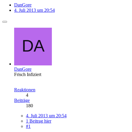
DanGore
4. Juli 2013 um 20:54
DanGore
Frisch Infiziert
Reaktionen
4
Beiträge
180
4. Juli 2013 um 20:54
1 Beitrag hier
#1