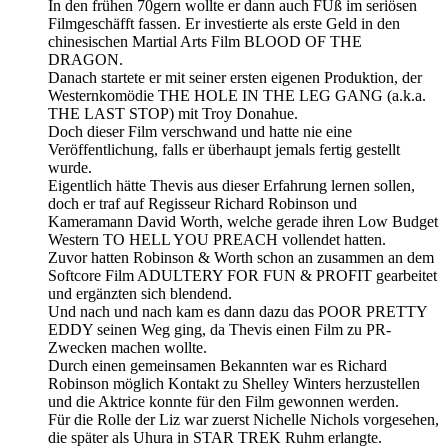
In den frühen 70gern wollte er dann auch FUß im seriösen
Filmgeschäfft fassen. Er investierte als erste Geld in den
chinesischen Martial Arts Film BLOOD OF THE
DRAGON.
Danach startete er mit seiner ersten eigenen Produktion, der
Westernkomödie THE HOLE IN THE LEG GANG (a.k.a.
THE LAST STOP) mit Troy Donahue.
Doch dieser Film verschwand und hatte nie eine
Veröffentlichung, falls er überhaupt jemals fertig gestellt
wurde.
Eigentlich hätte Thevis aus dieser Erfahrung lernen sollen,
doch er traf auf Regisseur Richard Robinson und
Kameramann David Worth, welche gerade ihren Low Budget
Western TO HELL YOU PREACH vollendet hatten.
Zuvor hatten Robinson & Worth schon an zusammen an dem
Softcore Film ADULTERY FOR FUN & PROFIT gearbeitet
und ergänzten sich blendend.
Und nach und nach kam es dann dazu das POOR PRETTY
EDDY seinen Weg ging, da Thevis einen Film zu PR-
Zwecken machen wollte.
Durch einen gemeinsamen Bekannten war es Richard
Robinson möglich Kontakt zu Shelley Winters herzustellen
und die Aktrice konnte für den Film gewonnen werden.
Für die Rolle der Liz war zuerst Nichelle Nichols vorgesehen,
die später als Uhura in STAR TREK Ruhm erlangte.