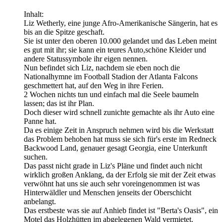
Inhalt:
Liz Wetherly, eine junge Afro-Amerikanische Sängerin, hat es
bis an die Spitze geschaft.
Sie ist unter den oberen 10.000 gelandet und das Leben meint
es gut mit ihr; sie kann ein teures Auto,schöne Kleider und
andere Statussymbole ihr eigen nennen.
Nun befindet sich Liz, nachdem sie eben noch die
Nationalhymne im Football Stadion der Atlanta Falcons
geschmettert hat, auf den Weg in ihre Ferien.
2 Wochen nichts tun und einfach mal die Seele baumeln
lassen; das ist ihr Plan.
Doch dieser wird schnell zunichte gemachte als ihr Auto eine
Panne hat.
Da es einige Zeit in Anspruch nehmen wird bis die Werkstatt
das Problem behoben hat muss sie sich für's erste im Redneck
Backwood Land, genauer gesagt Georgia, eine Unterkunft
suchen.
Das passt nicht grade in Liz's Pläne und findet auch nicht
wirklich großen Anklang, da der Erfolg sie mit der Zeit etwas
verwöhnt hat uns sie auch sehr voreingenommen ist was
Hinterwäldler und Menschen jenseits der Oberschicht
anbelangt.
Das erstbeste was sie auf Anhieb findet ist "Berta's Oasis", ein
Motel das Holzhütten im abgelegenen Wald vermietet.