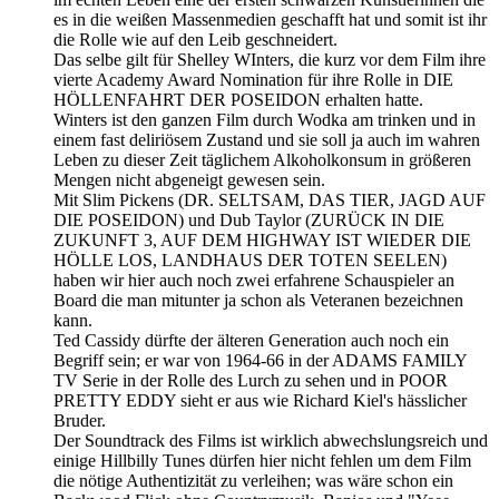
es in die weißen Massenmedien geschafft hat und somit ist ihr
die Rolle wie auf den Leib geschneidert.
Das selbe gilt für Shelley WInters, die kurz vor dem Film ihre
vierte Academy Award Nomination für ihre Rolle in DIE
HÖLLENFAHRT DER POSEIDON erhalten hatte.
Winters ist den ganzen Film durch Wodka am trinken und in
einem fast deliriösem Zustand und sie soll ja auch im wahren
Leben zu dieser Zeit täglichem Alkoholkonsum in größeren
Mengen nicht abgeneigt gewesen sein.
Mit Slim Pickens (DR. SELTSAM, DAS TIER, JAGD AUF
DIE POSEIDON) und Dub Taylor (ZURÜCK IN DIE
ZUKUNFT 3, AUF DEM HIGHWAY IST WIEDER DIE
HÖLLE LOS, LANDHAUS DER TOTEN SEELEN)
haben wir hier auch noch zwei erfahrene Schauspieler an
Board die man mitunter ja schon als Veteranen bezeichnen
kann.
Ted Cassidy dürfte der älteren Generation auch noch ein
Begriff sein; er war von 1964-66 in der ADAMS FAMILY
TV Serie in der Rolle des Lurch zu sehen und in POOR
PRETTY EDDY sieht er aus wie Richard Kiel's hässlicher
Bruder.
Der Soundtrack des Films ist wirklich abwechslungsreich und
einige Hillbilly Tunes dürfen hier nicht fehlen um dem Film
die nötige Authentizität zu verleihen; was wäre schon ein