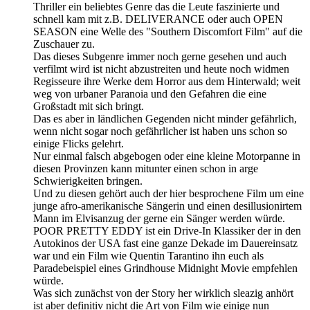
Thriller ein beliebtes Genre das die Leute faszinierte und
schnell kam mit z.B. DELIVERANCE oder auch OPEN
SEASON eine Welle des "Southern Discomfort Film" auf die
Zuschauer zu.
Das dieses Subgenre immer noch gerne gesehen und auch
verfilmt wird ist nicht abzustreiten und heute noch widmen
Regisseure ihre Werke dem Horror aus dem Hinterwald; weit
weg von urbaner Paranoia und den Gefahren die eine
Großstadt mit sich bringt.
Das es aber in ländlichen Gegenden nicht minder gefährlich,
wenn nicht sogar noch gefährlicher ist haben uns schon so
einige Flicks gelehrt.
Nur einmal falsch abgebogen oder eine kleine Motorpanne in
diesen Provinzen kann mitunter einen schon in arge
Schwierigkeiten bringen.
Und zu diesen gehört auch der hier besprochene Film um eine
junge afro-amerikanische Sängerin und einen desillusionirtem
Mann im Elvisanzug der gerne ein Sänger werden würde.
POOR PRETTY EDDY ist ein Drive-In Klassiker der in den
Autokinos der USA fast eine ganze Dekade im Dauereinsatz
war und ein Film wie Quentin Tarantino ihn euch als
Paradebeispiel eines Grindhouse Midnight Movie empfehlen
würde.
Was sich zunächst von der Story her wirklich sleazig anhört
ist aber definitiv nicht die Art von Film wie einige nun