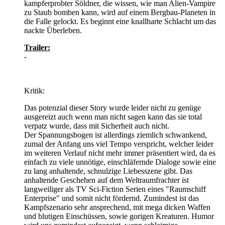
kampferprobter Söldner, die wissen, wie man Alien-Vampire
zu Staub bomben kann, wird auf einem Bergbau-Planeten in
die Falle gelockt. Es beginnt eine knallharte Schlacht um das
nackte Überleben.
Trailer:
-
Kritik:
Das potenzial dieser Story wurde leider nicht zu genüge
ausgereizt auch wenn man nicht sagen kann das sie total
verpatz wurde, dass mit Sicherheit auch nicht.
Der Spannungsbogen ist allerdings ziemlich schwankend,
zumal der Anfang uns viel Tempo verspricht, welcher leider
im weiteren Verlauf nicht mehr immer präsentiert wird, da es
einfach zu viele unnötige, einschläfernde Dialoge sowie eine
zu lang anhaltende, schnulzige Liebesszene gibt. Das
anhaltende Geschehen auf dem Weltraumfrachter ist
langweiliger als TV Sci-Fiction Serien eines "Raumschiff
Enterprise" und somit nicht fördernd. Zumindest ist das
Kampfszenario sehr ansprechend, mit mega dicken Waffen
und blutigen Einschüssen, sowie gorigen Kreaturen. Humor