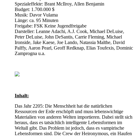
Spezialeffekte: Brant McIlroy, Allen Benjamin
Budget: 1.700.000 $
Musik: Davor Vulama
Länge: ca. 95 Minuten
Freigabe: FSK Keine Jugendfreigabe
Darsteller: Leanne Adachi, A.J. Cook, Michael DeLuise,
Peter DeLuise, John DeSantis, Carrie Fleming, Michael
Ironside, Jake Kaese, Joe Lando, Natassia Malthe, David
Palffy, Aaron Pearl, Geoff Redknap, Elias Toufexis, Dominic
Zamprogna u.a.
Inhalt:
Das Jahr 2205: Die Menschheit hat die natürlichen
Ressourcen der Erde erschöpft und muss lebenswichtige
Materialien von anderen Welten importieren. Dabei stellt sich
heraus, dass es tatsächlich intelligente Lebensformen im
Weltall gibt. Das Problem ist jedoch, dass es vampirische
Lebensformen sind. Die Crew der Heironymous, ein Haufen