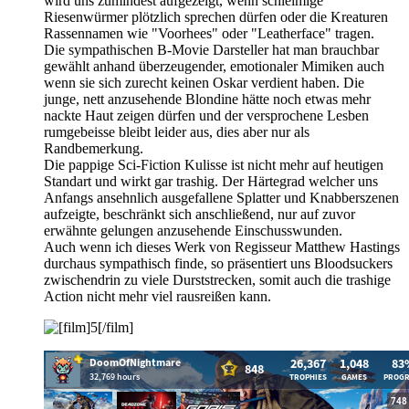
wird uns zumindest aufgezeigt, wenn schleimige
Riesenwürmer plötzlich sprechen dürfen oder die Kreaturen
Rassennamen wie "Voorhees" oder "Leatherface" tragen.
Die sympathischen B-Movie Darsteller hat man brauchbar
gewählt anhand überzeugender, emotionaler Mimiken auch
wenn sie sich zurecht keinen Oskar verdient haben. Die
junge, nett anzusehende Blondine hätte noch etwas mehr
nackte Haut zeigen dürfen und der versprochene Lesben
rumgebeisse bleibt leider aus, dies aber nur als
Randbemerkung.
Die pappige Sci-Fiction Kulisse ist nicht mehr auf heutigen
Standart und wirkt gar trashig. Der Härtegrad welcher uns
Anfangs ansehnlich ausgefallene Splatter und Knabberszenen
aufzeigte, beschränkt sich anschließend, nur auf zuvor
erwähnte gelungen anzusehende Einschusswunden.
Auch wenn ich dieses Werk von Regisseur Matthew Hastings
durchaus sympathisch finde, so präsentiert uns Bloodsuckers
zwischendrin zu viele Durststrecken, somit auch die trashige
Action nicht mehr viel rausreißen kann.