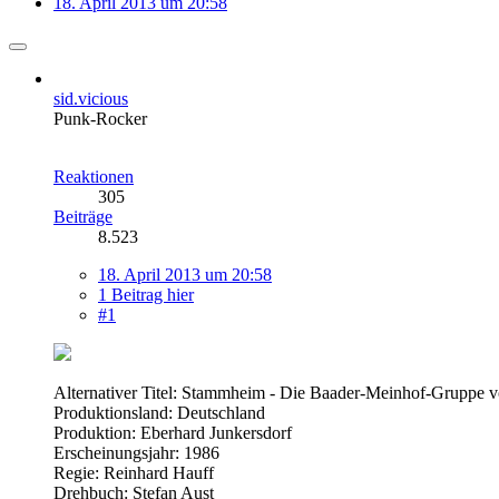
18. April 2013 um 20:58
sid.vicious
Punk-Rocker
Reaktionen
305
Beiträge
8.523
18. April 2013 um 20:58
1 Beitrag hier
#1
Alternativer Titel: Stammheim - Die Baader-Meinhof-Gruppe v
Produktionsland: Deutschland
Produktion: Eberhard Junkersdorf
Erscheinungsjahr: 1986
Regie: Reinhard Hauff
Drehbuch: Stefan Aust