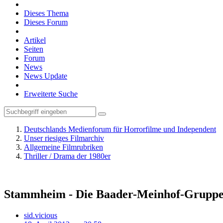
Dieses Thema
Dieses Forum
Artikel
Seiten
Forum
News
News Update
Erweiterte Suche
Deutschlands Medienforum für Horrorfilme und Independent
Unser riesiges Filmarchiv
Allgemeine Filmrubriken
Thriller / Drama der 1980er
Stammheim - Die Baader-Meinhof-Gruppe
sid.vicious