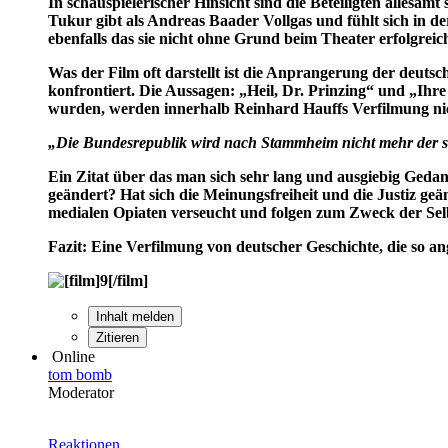
In schauspielerischer Hinsicht sind die Beteiligten allesam
Tukur gibt als Andreas Baader Vollgas und fühlt sich in d
ebenfalls das sie nicht ohne Grund beim Theater erfolgreic
Was der Film oft darstellt ist die Anprangerung der deutsc
konfrontiert. Die Aussagen: „Heil, Dr. Prinzing“ und „Ihr
wurden, werden innerhalb Reinhard Hauffs Verfilmung nicht
„Die Bundesrepublik wird nach Stammheim nicht mehr der sel
Ein Zitat über das man sich sehr lang und ausgiebig Geda
geändert? Hat sich die Meinungsfreiheit und die Justiz geän
medialen Opiaten verseucht und folgen zum Zweck der S
Fazit: Eine Verfilmung von deutscher Geschichte, die so an
Inhalt melden
Zitieren
Online
tom bomb
Moderator
Reaktionen