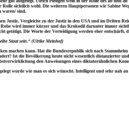
t sehr gut aufgelegt. Ulrich Pleitgen weiß in der Rolle des ab und
er Rolle sichtlich wohl. Die weiteren Hauptpersonen wie Sabine W
h waren/ sind.
hen Justiz. Vergleiche zu der Justiz in den USA und im Dritten Re
e Robe wird immer kürzer und das Krokodil darunter immer sichtba
 getätigt. Die Worte der Verteidigung werden eher entschärft, di
be Staat sein.“ (Ulrike Meinhof)
nken machen kann. Hat die Bundesrepublik sich nach Stammheim g
dert? Ist die Bevölkerung heute nicht wesentlich distanzierter und
elbstverwirklichung den Anweisungen eines diktatorähnlichen K
gelegt wurde wie man es sich wünscht. Intelligent und sehr nah an