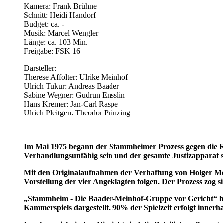
Kamera: Frank Brühne
Schnitt: Heidi Handorf
Budget: ca. -
Musik: Marcel Wengler
Länge: ca. 103 Min.
Freigabe: FSK 16
Darsteller:
Therese Affolter: Ulrike Meinhof
Ulrich Tukur: Andreas Baader
Sabine Wegner: Gudrun Ensslin
Hans Kremer: Jan-Carl Raspe
Ulrich Pleitgen: Theodor Prinzing
Im Mai 1975 begann der Stammheimer Prozess gegen die R
Verhandlungsunfähig sein und der gesamte Justizapparat sc
Mit den Originalaufnahmen der Verhaftung von Holger Mei
Vorstellung der vier Angeklagten folgen. Der Prozess zog 
„Stammheim - Die Baader-Meinhof-Gruppe vor Gericht“ bezi
Kammerspiels dargestellt. 90% der Spielzeit erfolgt inner