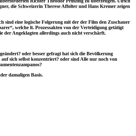
 an überforderten Richter Theodor Prinzing zu überzeugen. Ulrich
egner, die Schweizerin Therese Affolter und Hans Kremer zeigen
ich sind eine logische Folgerung mit der der Film den Zuschauer
rer“, welche lt. Prozessakten von der Verteidigung getätigt
e der Angeklagten allerdings auch nicht verschärft.
eändert? oder besser gefragt hat sich die Bevölkerung
 auf sich selbst konzentriert? oder sind Alle nur noch von
omsumentenzampanos?
 der damaligen Basis.