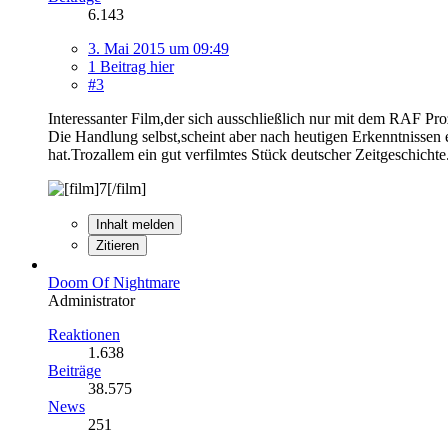
6.143
3. Mai 2015 um 09:49
1 Beitrag hier
#3
Interessanter Film,der sich ausschließlich nur mit dem RAF Proz
Die Handlung selbst,scheint aber nach heutigen Erkenntnissen
hat.Trozallem ein gut verfilmtes Stück deutscher Zeitgeschichte
Inhalt melden
Zitieren
Doom Of Nightmare
Administrator
Reaktionen
1.638
Beiträge
38.575
News
251