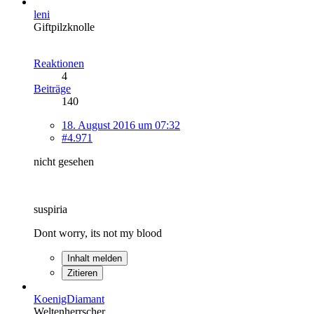
leni
Giftpilzknolle
Reaktionen
4
Beiträge
140
18. August 2016 um 07:32
#4.971
nicht gesehen
suspiria
Dont worry, its not my blood
Inhalt melden
Zitieren
KoenigDiamant
Weltenherrscher