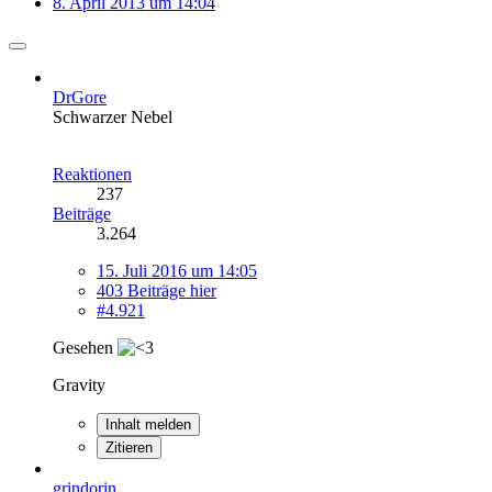
8. April 2013 um 14:04
DrGore
Schwarzer Nebel
Reaktionen
237
Beiträge
3.264
15. Juli 2016 um 14:05
403 Beiträge hier
#4.921
Gesehen
Gravity
Inhalt melden
Zitieren
grindorin