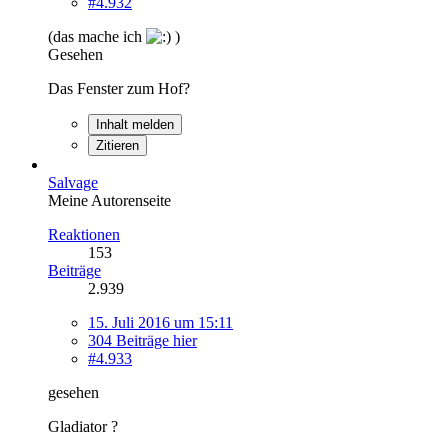
#4.932
(das mache ich
)
Gesehen
Das Fenster zum Hof?
Inhalt melden
Zitieren
Salvage
Meine Autorenseite
Reaktionen
153
Beiträge
2.939
15. Juli 2016 um 15:11
304 Beiträge hier
#4.933
gesehen
Gladiator ?