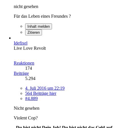
nicht gesehen
Für das Leben eines Freundes ?
Inhalt melden
Zitieren
Idefixel
Live Love Revolt
Reaktionen
174
Beiträge
5.294
4. Juli 2016 um 22:19
564 Beiträge hier
#4.889
Nicht gesehen
Violent Cop?
„Du bist nicht Dein Job! Du bist nicht das Geld auf