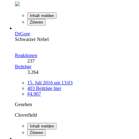
Inhalt melden
Zitieren
DrGore
Schwarzer Nebel
Reaktionen
237
Beiträge
3.264
15. Juli 2016 um 13:03
403 Beiträge hier
#4.907
Gesehen
Cloverfield
Inhalt melden
Zitieren