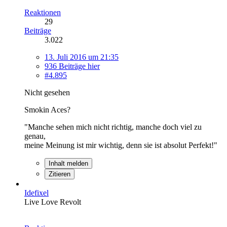
Reaktionen
29
Beiträge
3.022
13. Juli 2016 um 21:35
936 Beiträge hier
#4.895
Nicht gesehen
Smokin Aces?
"Manche sehen mich nicht richtig, manche doch viel zu
genau,
meine Meinung ist mir wichtig, denn sie ist absolut Perfekt!"
Inhalt melden
Zitieren
Idefixel
Live Love Revolt