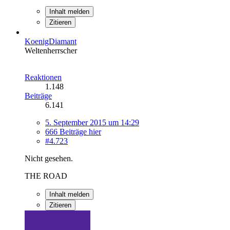
Inhalt melden
Zitieren
KoenigDiamant
Weltenherrscher
Reaktionen
1.148
Beiträge
6.141
5. September 2015 um 14:29
666 Beiträge hier
#4.723
Nicht gesehen.
THE ROAD
Inhalt melden
Zitieren