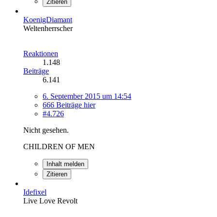
Zitieren
KoenigDiamant
Weltenherrscher
Reaktionen
1.148
Beiträge
6.141
6. September 2015 um 14:54
666 Beiträge hier
#4.726
Nicht gesehen.
CHILDREN OF MEN
Inhalt melden
Zitieren
Idefixel
Live Love Revolt