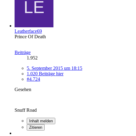
Leatherface69
Prince Of Death
Beiträge
1.952
5. September 2015 um 18:15
1.020 Beiträge hier
#4.724
Gesehen
Snuff Road
Inhalt melden
Zitieren