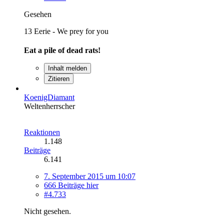
Gesehen
13 Eerie - We prey for you
Eat a pile of dead rats!
Inhalt melden
Zitieren
KoenigDiamant
Weltenherrscher
Reaktionen
1.148
Beiträge
6.141
7. September 2015 um 10:07
666 Beiträge hier
#4.733
Nicht gesehen.