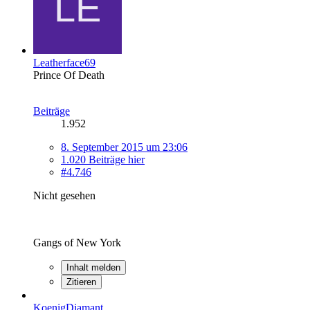
Leatherface69
Prince Of Death
Beiträge
1.952
8. September 2015 um 23:06
1.020 Beiträge hier
#4.746
Nicht gesehen
Gangs of New York
Inhalt melden
Zitieren
KoenigDiamant