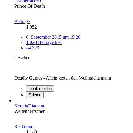
Leatherface69
Prince Of Death
Beiträge
1.952
6. September 2015 um 19:26
1.020 Beiträge hier
#4.729
Gesehen
Deadly Games - Allein gegen den Weihnachtsmann
Inhalt melden
Zitieren
KoenigDiamant
Weltenherrscher
Reaktionen
1.148