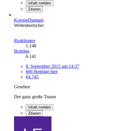
Inhalt melden
Zitieren
KoenigDiamant
Weltenherrscher
Reaktionen
1.148
Beiträge
6.141
8. September 2015 um 14:37
666 Beiträge hier
#4.745
Gesehen
Der ganz große Traum
Inhalt melden
Zitieren