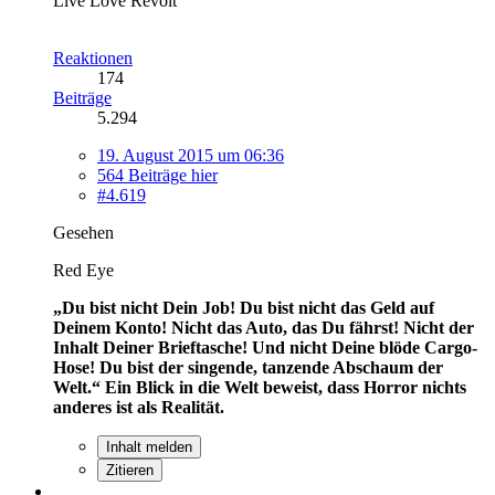
Live Love Revolt
Reaktionen
174
Beiträge
5.294
19. August 2015 um 06:36
564 Beiträge hier
#4.619
Gesehen
Red Eye
„Du bist nicht Dein Job! Du bist nicht das Geld auf
Deinem Konto! Nicht das Auto, das Du fährst! Nicht der
Inhalt Deiner Brieftasche! Und nicht Deine blöde Cargo-
Hose! Du bist der singende, tanzende Abschaum der
Welt.“
Ein Blick in die Welt beweist, dass Horror nichts
anderes ist als Realität.
Inhalt melden
Zitieren