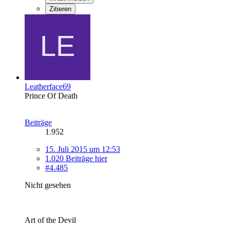
Zitieren
Leatherface69
Prince Of Death
Beiträge
1.952
15. Juli 2015 um 12:53
1.020 Beiträge hier
#4.485
Nicht gesehen
Art of the Devil