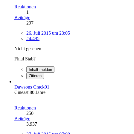
Reaktionen
1
Beiträge
297
26. Juli 2015 um 23:05
#4.495
Nicht gesehen
Final Stab?
Inhalt melden
Zitieren
Dawsons Crack01
Cineast 80 Jahre
Reaktionen
250
Beiträge
3.937