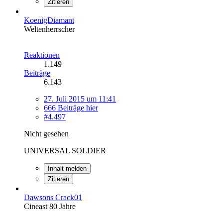
Zitieren
KoenigDiamant
Weltenherrscher
Reaktionen
1.149
Beiträge
6.143
27. Juli 2015 um 11:41
666 Beiträge hier
#4.497
Nicht gesehen
UNIVERSAL SOLDIER
Inhalt melden
Zitieren
Dawsons Crack01
Cineast 80 Jahre