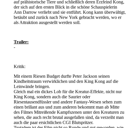
auf prähistorische Tiere und schließlich deren Erzfeind Kong,
der sich auf den ersten Blick in die schöne Schauspielerin
Ann Darrow verliebt und sie entführt. Kong kann überwältigt,
betäubt und zurück nach New York gebracht werden, wo er
als Attraktion ausgestellt werden soll.
Trailer:
-
Kritik:
Mit einem Riesen Budget durfte Peter Jackson seinen
Kindheitstraum verwirklichen und den King Kong auf die
Leinwände bringen.
Gleich mal ein dickes Lob für die Kreatur-Effekte, nicht nur
King Kong, sondern auch die Saurier oder
Riesentausendfüssler und andere Fantasy-Wesen sehen zum
einen brillant aus und zum anderen bekommt man ab Mitte
des Filmes Mitreißende Kampfszenen unter den Kreaturen zu
sehen, die auch recht brutal ausgefallen sind, da verzeiht man
auch die paar ersichtlichen CGI Blutspritzer.
Trotzdem ist der Film nicht so Runde und gut geworden, wie