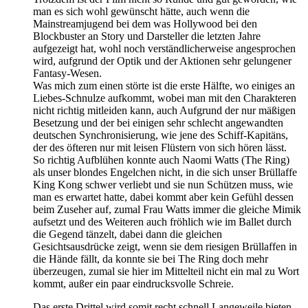
man es sich wohl gewünscht hätte, auch wenn die
Mainstreamjugend bei dem was Hollywood bei den
Blockbuster an Story und Darsteller die letzten Jahre
aufgezeigt hat, wohl noch verständlicherweise angesprochen
wird, aufgrund der Optik und der Aktionen sehr gelungener
Fantasy-Wesen.
Was mich zum einen störte ist die erste Hälfte, wo einiges an
Liebes-Schnulze aufkommt, wobei man mit den Charakteren
nicht richtig mitleiden kann, auch Aufgrund der nur mäßigen
Besetzung und der bei einigen sehr schlecht angewandten
deutschen Synchronisierung, wie jene des Schiff-Kapitäns,
der des öfteren nur mit leisen Flüstern von sich hören lässt.
So richtig Aufblühen konnte auch Naomi Watts (The Ring)
als unser blondes Engelchen nicht, in die sich unser Brüllaffe
King Kong schwer verliebt und sie nun Schützen muss, wie
man es erwartet hatte, dabei kommt aber kein Gefühl dessen
beim Zuseher auf, zumal Frau Watts immer die gleiche Mimik
aufsetzt und des Weiteren auch fröhlich wie im Ballet durch
die Gegend tänzelt, dabei dann die gleichen
Gesichtsausdrücke zeigt, wenn sie dem riesigen Brüllaffen in
die Hände fällt, da konnte sie bei The Ring doch mehr
überzeugen, zumal sie hier im Mittelteil nicht ein mal zu Wort
kommt, außer ein paar eindrucksvolle Schreie.
Das erste Drittel wird somit recht schnell Langeweile bieten,