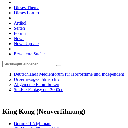
Dieses Thema
Dieses Forum
Artikel
Seiten
Forum
News
News Update
Erweiterte Suche
Deutschlands Medienforum für Horrorfilme und Independent
Unser riesiges Filmarchiv
Allgemeine Filmrubriken
Sci-Fi / Fantasy der 2000er
King Kong (Neuverfilmung)
Doom Of Nightmare