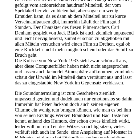
gefolgt vom actionreichen haudrauf Mittelteil, der vom
Spektakel her viel zu bieten hat, aber sogar ein wenig
Ermüden kann, da es dann ab dem Mittelteil nur zu kurze
Verschnaufpausen gibt, immerhin Läuft der Film gut 3
Stunden. Der Charakter des fiesen Filmemachers Carl
Denham gespielt von Jack Black ist auch ziemlich unpassend
und leicht nervig besetzt, zumal er schon zu abgehoben mit
allen Mitteln versuchen wird einen Film zu Drehen, egal ob
eine Rückkehr nicht mehr möglich scheint oder das Schiff zu
Bruch geht.
Die Kulisse von New York 1933 sieht zwar schön alt aus,
aber diese Computerbilder haben mich nicht angesprochen
und lassen auch keinerlei Atmosphäre aufkommen, zumindest
schaut der Urwald im Mittelteil dann verträumt aus und lässt
das zu eingestaubte New York im Gegensatz verblassen.
Die Sounduntermalung ist zum Geschehen ziemlich
unpassend geraten und dudelt auch nur emotionslos so dahin.
Immerhin hat Peter Jackson doch auch seinen eigenen
Charme ein wenig rein bringen können, wie man es bei ihm
von seinen Erstlings-Werken Braindead und Bad Taste her
kennt, anhand des Humors, der schon etwas kindlich wirkt,
leider will nur ein Teil des Witzes so richtig sitzen, vieles
verläuft sich auch im Sande, eine Anspielung auf Monster in
B-Movies wird man bei Dialogfluss zudem noch erhören