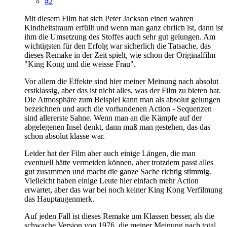
#2
Mit diesem Film hat sich Peter Jackson einen wahren
Kindheitstraum erfüllt und wenn man ganz ehrlich ist, dann ist
ihm die Umsetzung des Stoffes auch sehr gut gelungen. Am
wichtigsten für den Erfolg war sicherlich die Tatsache, das
dieses Remake in der Zeit spielt, wie schon der Originalfilm
"King Kong und die weisse Frau".
Vor allem die Effekte sind hier meiner Meinung nach absolut
erstklassig, aber das ist nicht alles, was der Film zu bieten hat.
Die Atmosphäre zum Beispiel kann man als absolut gelungen
bezeichnen und auch die vorhandenen Action - Sequenzen
sind allererste Sahne. Wenn man an die Kämpfe auf der
abgelegenen Insel denkt, dann muß man gestehen, das das
schon absolut klasse war.
Leider hat der Film aber auch einige Längen, die man
eventuell hätte vermeiden können, aber trotzdem passt alles
gut zusammen und macht die ganze Sache richtig stimmig.
Vielleicht haben einige Leute hier einfach mehr Action
erwartet, aber das war bei noch keiner King Kong Verfilmung
das Hauptaugenmerk.
Auf jeden Fall ist dieses Remake um Klassen besser, als die
schwache Version von 1976, die meiner Meinung nach total