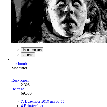
Inhalt melden
Zitieren
tom bomb
Moderator
Reaktionen
2.306
Beiträge
69.580
7. Dezember 2018 um 09:55
4 Beiträge hier