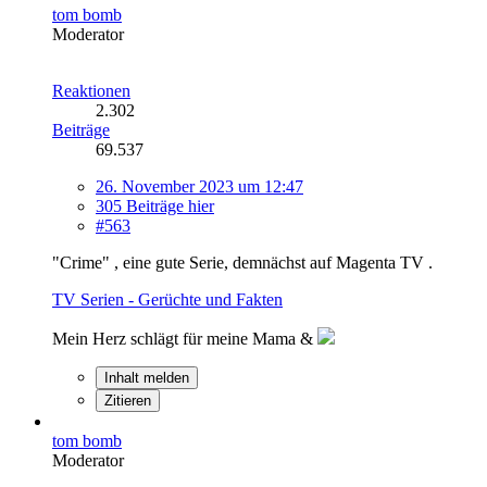
tom bomb
Moderator
Reaktionen
2.302
Beiträge
69.537
26. November 2023 um 12:47
305 Beiträge hier
#563
"Crime" , eine gute Serie, demnächst auf Magenta TV .
TV Serien - Gerüchte und Fakten
Mein Herz schlägt für meine Mama &
Inhalt melden
Zitieren
tom bomb
Moderator