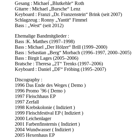
Gesang : Michael „Blutkehle“ Roth
Gitarre : Michael „Bursche“ Lenz
Keyboard : Franzi „Dr. Franzenstein“ Brink (seit 2007)
Schlagzeug : Ronny „Yantit“ Fimmel
Bass : „West“ (seit 2012)
Ehemalige Bandmitglieder :
Bass :K. Matthes (1997–1998)
Bass : Michael „Der Hölzer“ Brill (1999–2000)
Bass : Sebastian „Berg“ Morbach (1996–1997, 2000–2005)
Bass : Birgit Lages (2005–2006)
Bratsche : Theresa „2T“ Trenks (1997–2006)
Keyboard : Daniel „DF“ Fröbing (1995–2007)
Discography :
1996 Das Ende des Weges ( Demo )
1996 Promo ´96 ( Demo )
1997 Fleischhaus EP
1997 Zerfall
1998 Krebskolonie ( Indiziert )
1999 Fleischfestival EP ( Indiziert )
2000 Leichenlager
2001 Farbenfinsternis ( Indiziert )
2004 Wundwasser ( Indiziert )
2005 Hexenhaus EP