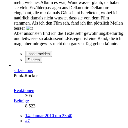
mehr, welches Album es war, Wundwasser glaub, da haben
sie viele Erzählerpassagen aus Dellamorte Dellamore
eingebaut, die mir damals Gänsehaut bereiteten, wobei ich
natürlich damals nicht wusste, dass sie von dem Film
stammen. Als ich den Film sah, fand ich ihn plötzlich Meilen
besser
Aber ansonsten find ich die Texte sehr gewöhnungsbedürftig
und teilweise zu abstossend...Eisregen ist eine Band, die ich
mag, aber mir gewiss nicht den ganzen Tag geben könnte.
Inhalt melden
Zitieren
sid.vicious
Punk-Rocker
Reaktionen
305
Beiträge
8.523
14. Januar 2010 um 23:40
#7