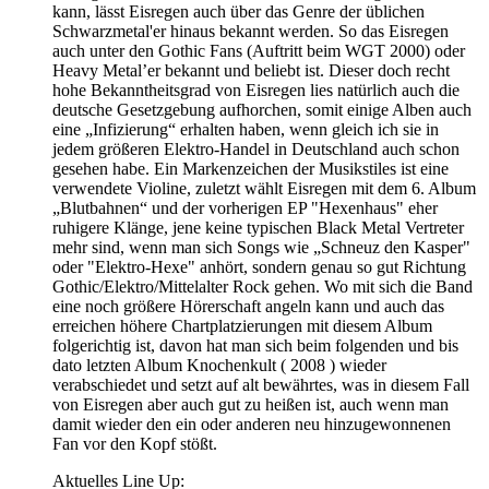
kann, lässt Eisregen auch über das Genre der üblichen
Schwarzmetal'er hinaus bekannt werden. So das Eisregen
auch unter den Gothic Fans (Auftritt beim WGT 2000) oder
Heavy Metal’er bekannt und beliebt ist. Dieser doch recht
hohe Bekanntheitsgrad von Eisregen lies natürlich auch die
deutsche Gesetzgebung aufhorchen, somit einige Alben auch
eine „Infizierung“ erhalten haben, wenn gleich ich sie in
jedem größeren Elektro-Handel in Deutschland auch schon
gesehen habe. Ein Markenzeichen der Musikstiles ist eine
verwendete Violine, zuletzt wählt Eisregen mit dem 6. Album
„Blutbahnen“ und der vorherigen EP "Hexenhaus" eher
ruhigere Klänge, jene keine typischen Black Metal Vertreter
mehr sind, wenn man sich Songs wie „Schneuz den Kasper"
oder "Elektro-Hexe" anhört, sondern genau so gut Richtung
Gothic/Elektro/Mittelalter Rock gehen. Wo mit sich die Band
eine noch größere Hörerschaft angeln kann und auch das
erreichen höhere Chartplatzierungen mit diesem Album
folgerichtig ist, davon hat man sich beim folgenden und bis
dato letzten Album Knochenkult ( 2008 ) wieder
verabschiedet und setzt auf alt bewährtes, was in diesem Fall
von Eisregen aber auch gut zu heißen ist, auch wenn man
damit wieder den ein oder anderen neu hinzugewonnenen
Fan vor den Kopf stößt.
Aktuelles Line Up: