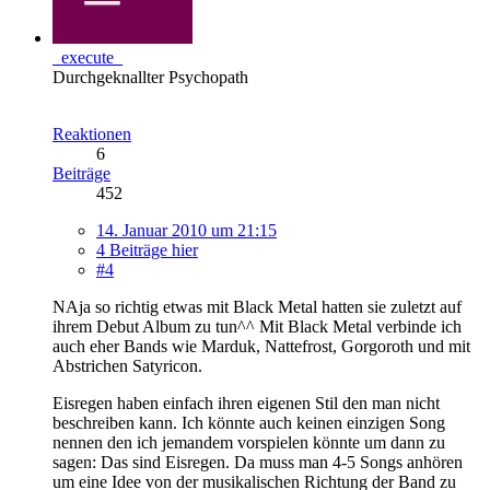
_execute_
Durchgeknallter Psychopath
Reaktionen
6
Beiträge
452
14. Januar 2010 um 21:15
4 Beiträge hier
#4
NAja so richtig etwas mit Black Metal hatten sie zuletzt auf
ihrem Debut Album zu tun^^ Mit Black Metal verbinde ich
auch eher Bands wie Marduk, Nattefrost, Gorgoroth und mit
Abstrichen Satyricon.
Eisregen haben einfach ihren eigenen Stil den man nicht
beschreiben kann. Ich könnte auch keinen einzigen Song
nennen den ich jemandem vorspielen könnte um dann zu
sagen: Das sind Eisregen. Da muss man 4-5 Songs anhören
um eine Idee von der musikalischen Richtung der Band zu