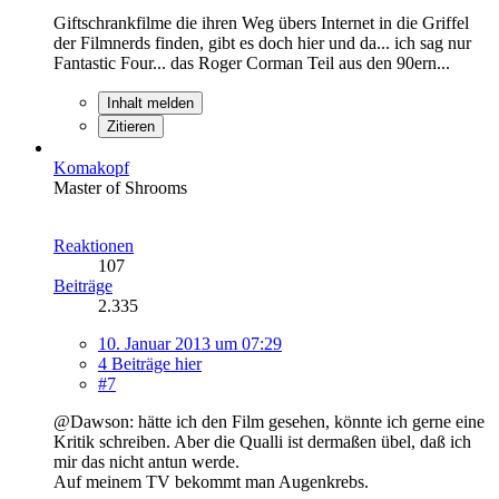
Giftschrankfilme die ihren Weg übers Internet in die Griffel
der Filmnerds finden, gibt es doch hier und da... ich sag nur
Fantastic Four... das Roger Corman Teil aus den 90ern...
Inhalt melden
Zitieren
Komakopf
Master of Shrooms
Reaktionen
107
Beiträge
2.335
10. Januar 2013 um 07:29
4 Beiträge hier
#7
@Dawson: hätte ich den Film gesehen, könnte ich gerne eine
Kritik schreiben. Aber die Qualli ist dermaßen übel, daß ich
mir das nicht antun werde.
Auf meinem TV bekommt man Augenkrebs.