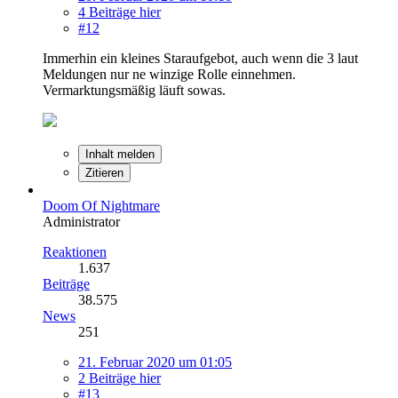
4 Beiträge hier
#12
Immerhin ein kleines Staraufgebot, auch wenn die 3 laut
Meldungen nur ne winzige Rolle einnehmen.
Vermarktungsmäßig läuft sowas.
Inhalt melden
Zitieren
Doom Of Nightmare
Administrator
Reaktionen
1.637
Beiträge
38.575
News
251
21. Februar 2020 um 01:05
2 Beiträge hier
#13