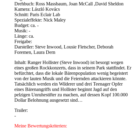
Drehbuch: Ross Massbaum, Joan McCall ,David Sheldon
Kamera: László Kovács
Schnitt: Paris Eclair Lab
Spezialeffekte: Nick Maley
Budget: ca. -
Musik: -
Länge: ca.
Freigabe:
Darsteller: Steve Inwood, Lousie Fletscher, Deborah
Foremen, Laura Dern
Inhalt: Ranger Hollister (Steve Inwood) ist besorgt wegen
eines großen Rockkonzerts, dass in seinem Park stattfindet. Er
befürchtet, dass die lokale Bärenpopulation wenig begeistert
von der lauten Musik und die Feiernden attackieren könnte.
Tatsächlich werden ein Wilderer und drei Teenager Opfer
eines Bärenangriffs und Hollister beginnt Jagd auf den
pelzigen Unruhestifter zu machen, auf dessen Kopf 100.000
Dollar Belohnung ausgesetzt sind…
Trailer:
-
Meine Bewertungskriterien: