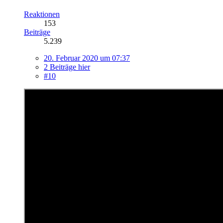
Reaktionen
153
Beiträge
5.239
20. Februar 2020 um 07:37
2 Beiträge hier
#10