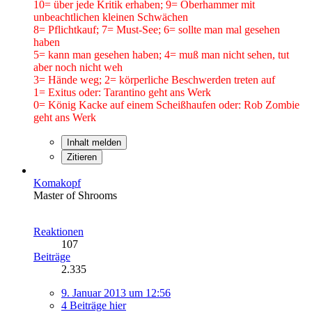
10= über jede Kritik erhaben; 9= Oberhammer mit
unbeachtlichen kleinen Schwächen
8= Pflichtkauf; 7= Must-See; 6= sollte man mal gesehen
haben
5= kann man gesehen haben; 4= muß man nicht sehen, tut
aber noch nicht weh
3= Hände weg; 2= körperliche Beschwerden treten auf
1= Exitus oder: Tarantino geht ans Werk
0= König Kacke auf einem Scheißhaufen oder: Rob Zombie
geht ans Werk
Inhalt melden
Zitieren
Komakopf
Master of Shrooms
Reaktionen
107
Beiträge
2.335
9. Januar 2013 um 12:56
4 Beiträge hier