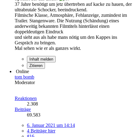
37 Jahre benötigt um jetz übertreben auf kacke zu hauen, der
ultrabrutale Schocker, beeindruckend.
Filmische Klasse, Atmosphäre, Fehlanzeige, zumindest im
Trailer. Stangenware. Die Nutzung (Schändung) eines
anderweitig bekannten Filmtitels hinterlässt einen
doppeldeutigen Eindruck
und sieht aus als habe mans nötig um den Kappes ins
Gespräch zu bringen.
Mal sehen wie er als ganzes wirkt.
Inhalt melden
Zitieren
Online
tom bomb
Moderator
Reaktionen
2.308
Beiträge
69.583
6. Januar 2021 um 14:14
4 Beiträge hier
#16