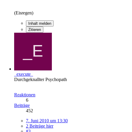
(Eisregen)
Inhalt melden
Zitieren
_execute_
Durchgeknallter Psychopath
Reaktionen
6
Beiträge
452
7. Juni 2010 um 13:30
2 Beiträge hier
#3