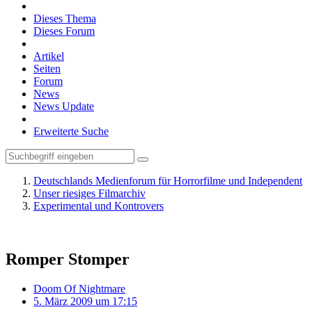
Dieses Thema
Dieses Forum
Artikel
Seiten
Forum
News
News Update
Erweiterte Suche
Deutschlands Medienforum für Horrorfilme und Independent
Unser riesiges Filmarchiv
Experimental und Kontrovers
Romper Stomper
Doom Of Nightmare
5. März 2009 um 17:15