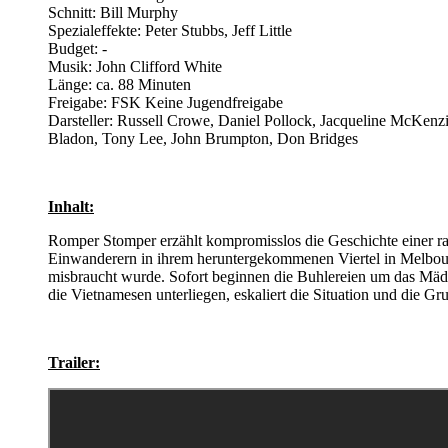
Schnitt: Bill Murphy
Spezialeffekte: Peter Stubbs, Jeff Little
Budget: -
Musik: John Clifford White
Länge: ca. 88 Minuten
Freigabe: FSK Keine Jugendfreigabe
Darsteller: Russell Crowe, Daniel Pollock, Jacqueline McKen
Bladon, Tony Lee, John Brumpton, Don Bridges
Inhalt:
Romper Stomper erzählt kompromisslos die Geschichte einer rass
Einwanderern in ihrem heruntergekommenen Viertel in Melbourne.
misbraucht wurde. Sofort beginnen die Buhlereien um das Mädc
die Vietnamesen unterliegen, eskaliert die Situation und die Gr
Trailer: