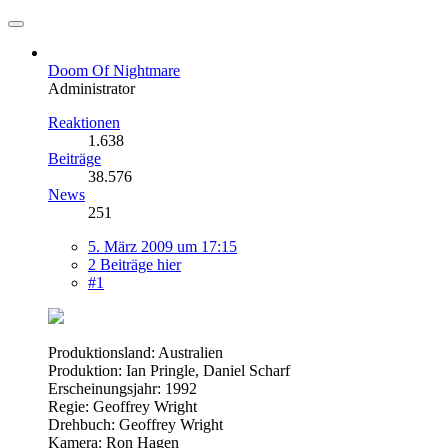
Doom Of Nightmare
Administrator
Reaktionen
1.638
Beiträge
38.576
News
251
5. März 2009 um 17:15
2 Beiträge hier
#1
Produktionsland: Australien
Produktion: Ian Pringle, Daniel Scharf
Erscheinungsjahr: 1992
Regie: Geoffrey Wright
Drehbuch: Geoffrey Wright
Kamera: Ron Hagen