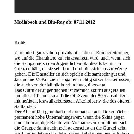
Mediabook und Blu-Ray ab: 07.11.2012
Kritik:
Zumindest ganz schön provokant ist dieser Romper Stomper,
wo auf die Charaktere gut eingegangen wird, auch wenn sich
die Sympathie zu den Jugendlichen Skinheads bei mir in
Grenzen hällt, da sie sehr brutal und rücksichtslos zu Werke
gehen. Die Darsteller an sich spielen alle samt sehr gut und
Jacqueline McKenzie ist sogar ein richtig süßer Leckerbissen,
die auch von der Mimik her durchweg überzeugt.
Das Outfit der Jugendlichen ist ziemlich skurril ausgefallen
und dies trifft auch so auf die Oi!-Szene der 80er absolut zu,
mit heftigen, krawallgebürsteten Alkoholparty, die des öfteren
stattfanden.
Der Ablauf fällt glaubhaft und dramatisch aus. Der zunächst
permanent hohe Unterhaltungswert, wenn die Skins gegen
eine übermächtige Bande von Vietnamesen kämpft und sich
die Gruppe dann auch noch gegenseitig an die Gurgel geht,
wird nur im letzten Drittel ein wenig abflachen, wenn Action