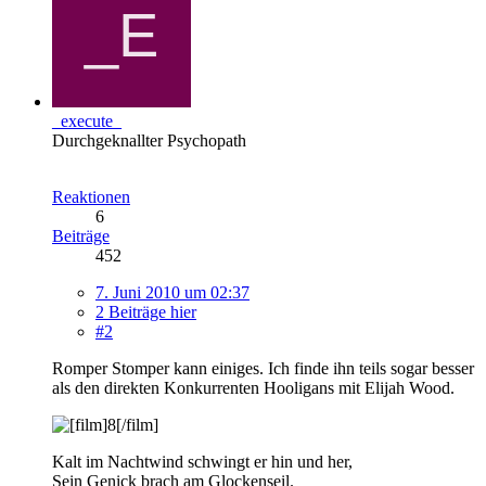
_execute_
Durchgeknallter Psychopath
Reaktionen
6
Beiträge
452
7. Juni 2010 um 02:37
2 Beiträge hier
#2
Romper Stomper kann einiges. Ich finde ihn teils sogar besser
als den direkten Konkurrenten Hooligans mit Elijah Wood.
Kalt im Nachtwind schwingt er hin und her,
Sein Genick brach am Glockenseil.