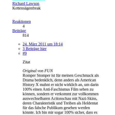
Richard Lawson
Kettensägenfreak
Reaktionen
4
Beiträge
814
24. März 2011 um 18:14
3 Beiträge hier
#9
Zitat
Original von FUN
Romper Stomper ist für meinen Geschmack als
Drama bedenklich, denn anders als American
History X mahnt er nicht wirklich an, um darin
100% einen Anti-Faschismus Film sehen zu
können, sondern er verkommt zur vollkommen
auswechselbaren Actionschau mit Nazi-Skins,
deren Charakteristik und Treiben als Heldentat
für das falsche Publikum gesehen werden
könnte. Ich bin mir sogar 100% sicher, dass es