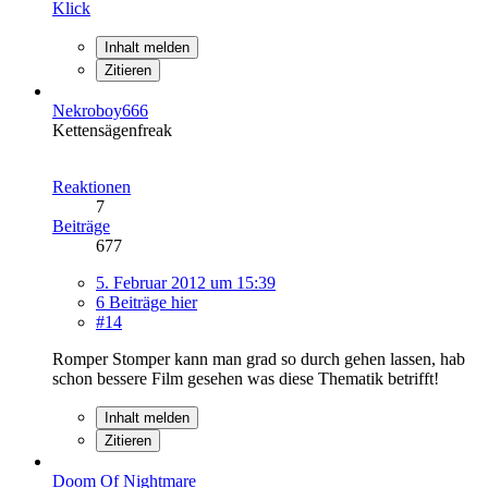
Klick
Inhalt melden
Zitieren
Nekroboy666
Kettensägenfreak
Reaktionen
7
Beiträge
677
5. Februar 2012 um 15:39
6 Beiträge hier
#14
Romper Stomper kann man grad so durch gehen lassen, hab
schon bessere Film gesehen was diese Thematik betrifft!
Inhalt melden
Zitieren
Doom Of Nightmare