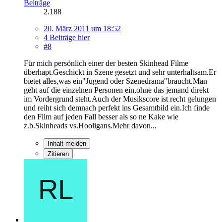
Beiträge
2.188
20. März 2011 um 18:52
4 Beiträge hier
#8
Für mich persönlich einer der besten Skinhead Filme
überhapt.Geschickt in Szene gesetzt und sehr unterhaltsam.Er
bietet alles,was ein"Jugend oder Szenedrama"braucht.Man
geht auf die einzelnen Personen ein,ohne das jemand direkt
im Vordergrund steht.Auch der Musikscore ist recht gelungen
und reiht sich demnach perfekt ins Gesamtbild ein.Ich finde
den Film auf jeden Fall besser als so ne Kake wie
z.b.Skinheads vs.Hooligans.Mehr davon...
Inhalt melden
Zitieren