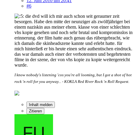
12. Juni 2010 um 20:41
#6
die dvd will ich mir auch schon seit geraumer zeit
besorgen. Habe den mitte der neunziger als zwölfjähriger bei
einem naziskin aus meiner ehem. klasse von einer schlechten
vhs kopie gesehen und noch sehr brutal und kompromisslos in
erinnerung. der film hatte auch genau das rübergebracht, wie
ich damals die skinheadszene kannte und erlebt hatte. für
mich hinterließ er bis heute einen sehr authentischen eindruck.
das war damals auch einer der verbotensten und begehrtesten
filme in der szene, der von vhs kopie zu kopie weitergereicht
wurde.
I know nobody's listening 'cos you're all looming, but I got a shot of hot
rock 'n roll for you anyway... - KOKLA Red River Rock 'n Roll Request.
Inhalt melden
Zitieren