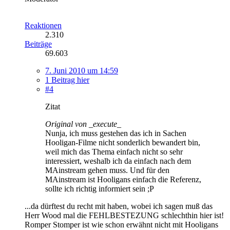
Reaktionen
2.310
Beiträge
69.603
7. Juni 2010 um 14:59
1 Beitrag hier
#4
Zitat
Original von _execute_
Nunja, ich muss gestehen das ich in Sachen
Hooligan-Filme nicht sonderlich bewandert bin,
weil mich das Thema einfach nicht so sehr
interessiert, weshalb ich da einfach nach dem
MAinstream gehen muss. Und für den
MAinstream ist Hooligans einfach die Referenz,
sollte ich richtig informiert sein ;P
...da dürftest du recht mit haben, wobei ich sagen muß das
Herr Wood mal die FEHLBESTEZUNG schlechthin hier ist!
Romper Stomper ist wie schon erwähnt nicht mit Hooligans